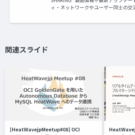
SHARING *製品情報や最新アップデー
ィ・ネットワークやユーザー同士の交
関連スライド
[HeatWavejpMeetup#08] OCI
HeatWav