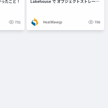
かったこと！
Lakehouse で オブジェクトストレージ
のデータ変換加工ができるか試してみ
た！[@vidaisuki 氏]
731
HeatWavejp
706