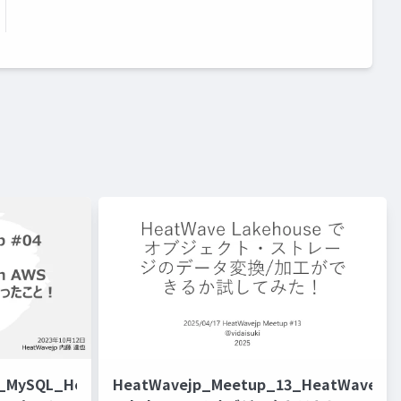
4_MySQL_HeatWave_on_AWS_
HeatWavejp_Meetup_13_HeatWave