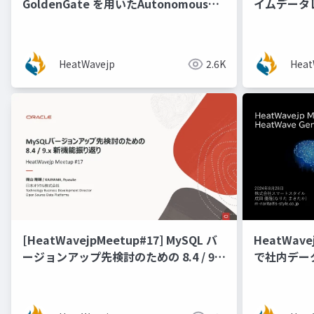
GoldenGate を用いたAutonomous
イムデータ
Database から MySQL HeatWave へ
能にするフル
のデータ連携 [稲葉 祐人 氏（スマート
GoldenG
スタイル）]
HeatWavejp
2.6K
Heat
[HeatWavejpMeetup#17] MySQL バ
HeatWave
ージョンアップ先検討のための 8.4 / 9.x
で社内デー
機能新振り返り [梶山 隆輔氏 (日本オラ
クル株式会社)]