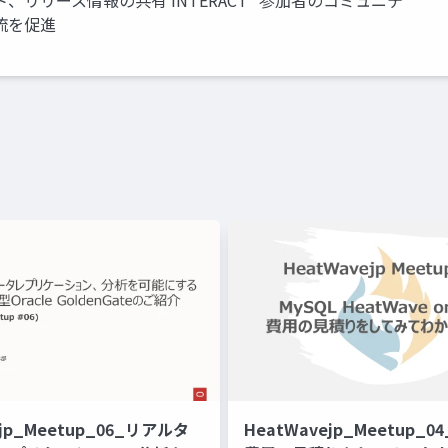
ト、リリース情報の共有 INTERACT *参加者のコミュニテ
流を促進
ejp_Meetup_06_リアルタ
HeatWavejp_Meetup_0