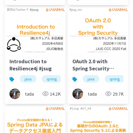
Introduction to
OAuth 2.0 with
Resilience4j #jsug
Spring Security
#jjug_ccc
java
spring
microservices
java
spring
#jjug_ccc_b
tada
14.2K
tada
29.7K