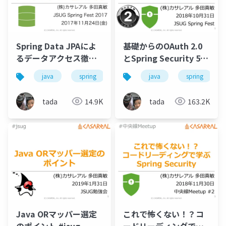
Spring Data JPAによ
基礎からのOAuth 2.0
るデータアクセス徹底
とSpring Security 5.1
入門 #jsug
による実装 #jsug
java
spring
jpa
java
spring
tada
14.9K
tada
163.2K
Java ORマッパー選定
これで怖くない！？コ
のポイント #jsug
ードリーディングで学