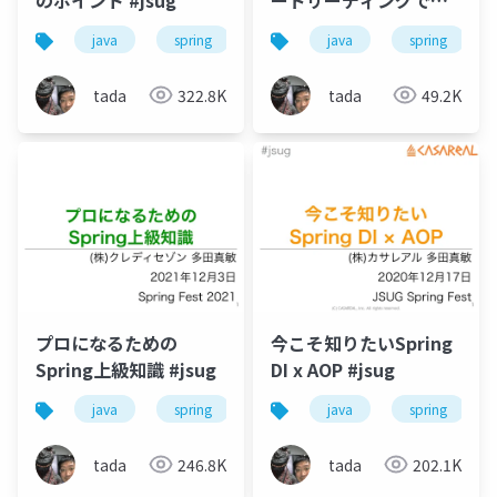
ぶSpring Security #中
java
spring
java
spring
央線Meetup
tada
322.8K
tada
49.2K
プロになるための
今こそ知りたいSpring
Spring上級知識 #jsug
DI x AOP #jsug
java
spring
java
spring
tada
246.8K
tada
202.1K