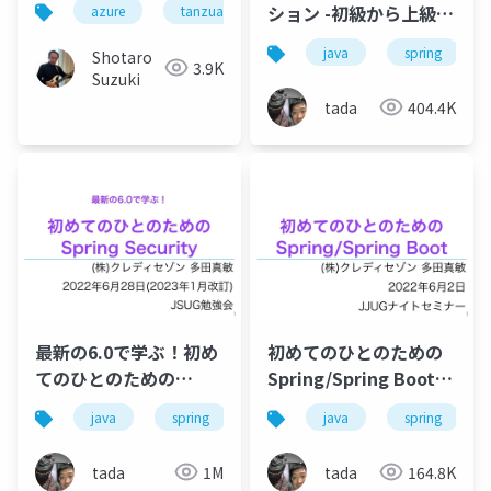
ション -初級から上級ま
azure
tanzuapplicationplatform
azurespringapp
イクロサービスアプリ
で- #jsug
ケーション開発のアジ
java
spring
Shotaro
3.9K
リティ向上
Suzuki
tada
404.4K
最新の6.0で学ぶ！初め
初めてのひとのための
てのひとのための
Spring/Spring Boot
Spring Security
#jjug
java
spring
security
java
spring
tada
1M
tada
164.8K