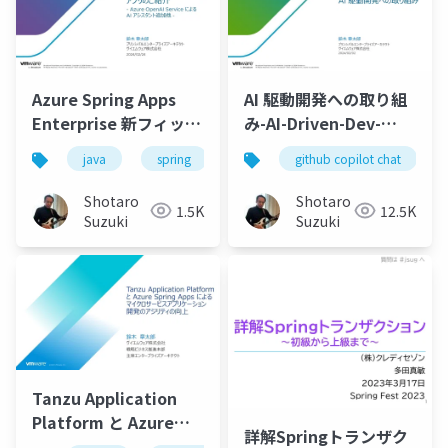
Azure Spring Apps
AI 駆動開発への取り組
Enterprise 新フィット
み-AI-Driven-Dev-
ネスアプリのご紹介 -
20240202
java
spring
csharp
github copilot chat
.net
node.js
Azure OpenAI Service
による AI アシスタント
Shotaro
Shotaro
1.5K
12.5K
追加他 -
Suzuki
Suzuki
Tanzu Application
Platform と Azure
詳解Springトランザク
Spring Apps によるマ