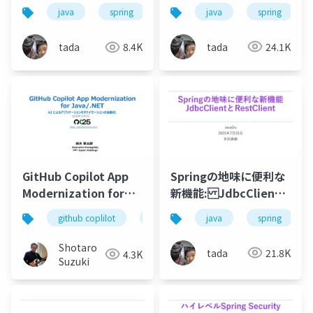
テクニック集 #jjug
RestClient入門、そし
java
spring
java
spring
spring-boot
#jjug_ccc
てリニューアルされた
Spring Retryでリトラ
tada
24.1K
tada
8.4K
イして、WireMockで
テストする。
#jjug_ccc
GitHub Copilot App
Springの地味に便利な
Modernization for
新機能: JdbcClient
Java & .NET
とRestClient #javado
github coplilot
app modernization
java
spring
java
Shotaro
tada
21.8K
4.3K
Suzuki