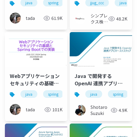
java
spring
jjug_ccc
java
Architectureの実践
シンプレ
tada
61.9K
48.2K
クス株式
会社
Webアプリケーション
Java で開発する
セキュリティの基礎と
OpenAI 連携アプリフ
Spring Bootでの実装
ァーストステップ
java
spring
spring-boot
java
security
spring
#jjug_ccc
#jjug_ccc_c
Shotaro
tada
101K
4.9K
Suzuki