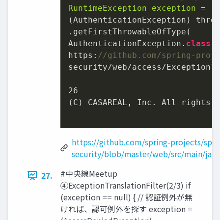
RuntimeException
exception
 =

(AuthenticationException) throw
.getFirstThrowableOfType(

AuthenticationException.
class
, 
https:
//github.com/spring-proj
security/web/access/ExceptionT
26
(C) CASAREAL, Inc. All rights r
https://github.com/spring-projects/spri
security/blob/master/web/src/main/java
#中央線Meetup
27.
④ExceptionTranslationFilter(2/3) if
(exception == null) { // 認証例外が無
ければ、認可例外を探す exception =