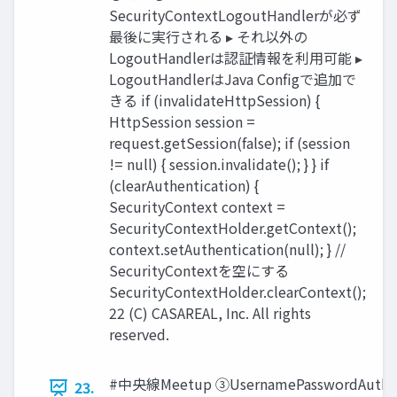
SecurityContextLogoutHandlerが必ず
最後に実⾏される ▸ それ以外の
LogoutHandlerは認証情報を利⽤可能 ▸
LogoutHandlerはJava Conﬁgで追加で
きる if (invalidateHttpSession) {
HttpSession session =
request.getSession(false); if (session
!= null) { session.invalidate(); } } if
(clearAuthentication) {
SecurityContext context =
SecurityContextHolder.getContext();
context.setAuthentication(null); } //
SecurityContextを空にする
SecurityContextHolder.clearContext();
22 (C) CASAREAL, Inc. All rights
reserved.
#中央線Meetup ③UsernamePasswordAut
23.