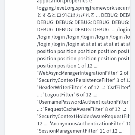
application.propertiesで
logging.level.org.springframework.securit
とするとログに出⼒される ... DEBUG: DEBUG
DEBUG: DEBUG: DEBUG: DEBUG: DEBUG: D
DEBUG: DEBUG: DEBUG: DEBUG: ... /login /l
/login /login /login /login /login /login /log
/login /login /login at at at at at at at at at a
position position position position positio
position position position position positio
position position 1 of 12 ...:
'WebAsyncManagerIntegrationFilter' 2 of 12 .
'SecurityContextPersistenceFilter' 3 of 12 ..
'HeaderWriterFilter' 4 of 12 ...: 'CsrfFilter' 5
...: 'LogoutFilter' 6 of 12 ...:
'UsernamePasswordAuthenticationFilter' 7 
...: 'RequestCacheAwareFilter' 8 of 12 ...:
'SecurityContextHolderAwareRequestFilter
12 ...: 'AnonymousAuthenticationFilter' 10 of 
'SessionManagementFilter' 11 of 12 ...: