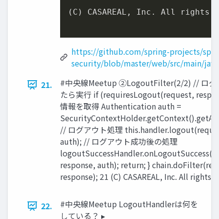
(C) CASAREAL, Inc. All rights r
https://github.com/spring-projects/spri
security/blob/master/web/src/main/jav
#中央線Meetup ②LogoutFilter(2/2) //
21.
たら実⾏ if (requiresLogout(request, respon
情報を取得 Authentication auth =
SecurityContextHolder.getContext().getAut
// ログアウト処理 this.handler.logout(request
auth); // ログアウト成功後の処理
logoutSuccessHandler.onLogoutSuccess(re
response, auth); return; } chain.doFilter(req
response); 21 (C) CASAREAL, Inc. All rights r
#中央線Meetup LogoutHandlerは何を
22.
している？ ▸