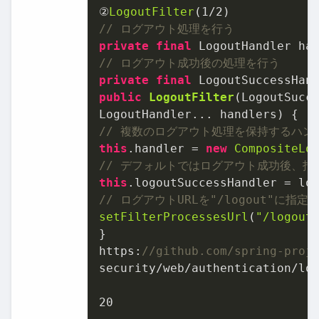
②
LogoutFilter
(
1
/
2
// ログアウト処理を⾏う
private
final
// ログアウト成功後の処理を⾏う
private
final
public
LogoutFilter
(LogoutSucce
LogoutHandler... handlers)
// 複数のログアウト処理を保持するハン
this
.handler = 
new
CompositeLo
// デフォルトではログアウト成功後、指
this
// ログアウトURLを"/logout"に指定
setFilterProcessesUrl
(
"/logout
}

https:
//github.com/spring-proj
security/web/authentication/log
20