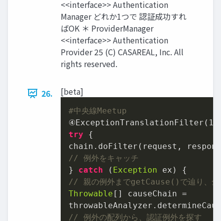
<<interface>> Authentication
Manager どれか1つで 認証成功すれ
ばOK ＊ ProviderManager
<<interface>> Authentication
Provider 25 (C) CASAREAL, Inc. All
rights reserved.
[beta]
26.
#中央線Meetup
④ExceptionTranslationFilter(
1
/
try
 {

// 例外をキャッチ
} 
catch
 (
Exception
// 親の例外までgetCause()で辿り
Throwable
[] causeChain =

// 例外の配列から、認証例外を探す