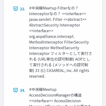
#中央線Meetup Filterなの？
33.
Interceptorなの？ <<interface>>
javax.servlet. Filter <<abstract>>
AbstractSecurity Interceptor
<<interface>>
org.aopalliance.intercept.
MethodInterceptor FilterSecurity
Interceptor MethodSecurity
Interceptor フィルターとして実⾏さ
れる (URL単位の認可制御) AOPとし
て実⾏される (メソッドへの認可制
御) 33 (C) CASAREAL, Inc. All rights
reserved.
#中央線Meetup
34.
AccessDecisionManagerの構造
<<interface>> AccessDecision