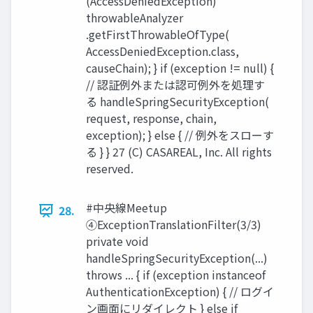
(AccessDeniedException)
throwableAnalyzer
.getFirstThrowableOfType(
AccessDeniedException.class,
causeChain); } if (exception != null) {
// 認証例外または認可例外を処理す
る handleSpringSecurityException(
request, response, chain,
exception); } else { // 例外をスローす
る } } 27 (C) CASAREAL, Inc. All rights
reserved.
#中央線Meetup
28.
④ExceptionTranslationFilter(3/3)
private void
handleSpringSecurityException(...)
throws ... { if (exception instanceof
AuthenticationException) { // ログイ
ン画⾯にリダイレクト } else if