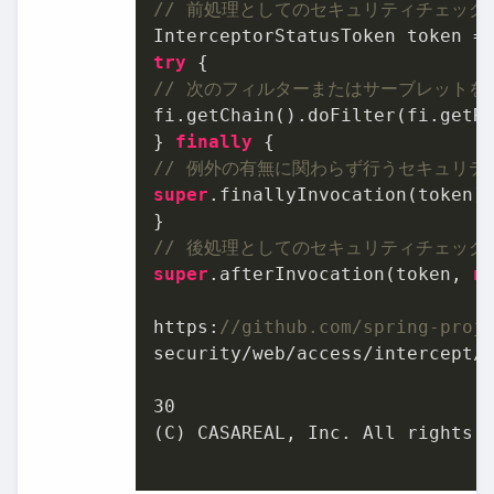
// 前処理としてのセキュリティチェック
InterceptorStatusToken token =
try
// 次のフィルターまたはサーブレットを
fi.getChain().doFilter(fi.getRe
} 
finally
// 例外の有無に関わらず⾏うセキュリテ
super
.finallyInvocation(token);
// 後処理としてのセキュリティチェック
super
.afterInvocation(token, 
n
https:
//github.com/spring-proj
security/web/access/intercept/F
30
(C) CASAREAL, Inc. All rights r