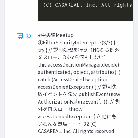
(C) CASAREAL, Inc. All rights r
#中央線Meetup
32.
⑤FilterSecurityInterceptor(3/3) }
try { // 認可処理を⾏う（NGなら例外
をスロー、OKなら何もしない）
this.accessDecisionManager.decide(
authenticated, object, attributes); }
catch (AccessDeniedException
accessDeniedException) { // 認可失
敗イベントを発⽕ publishEvent(new
AuthorizationFailureEvent(...)); // 例
外を再スロー throw
accessDeniedException; } // 他にも
いろんな処理・・・ 32 (C)
CASAREAL, Inc. All rights reserved.