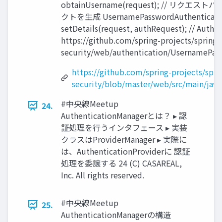
obtainUsername(request); // リクエストパ
クトを⽣成 UsernamePasswordAuthenticationT
setDetails(request, authRequest); // Auth
https://github.com/spring-projects/spring
security/web/authentication/UsernamePasswo
https://github.com/spring-projects/spri
security/blob/master/web/src/main/jav
#中央線Meetup
24.
AuthenticationManagerとは？ ▸ 認
証処理を⾏うインタフェース ▸ 実装
クラスはProviderManager ▸ 実際に
は、AuthenticationProviderに 認証
処理を委譲する 24 (C) CASAREAL,
Inc. All rights reserved.
#中央線Meetup
25.
AuthenticationManagerの構造