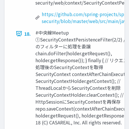
security/web/context/SecurityContextPersist
https://github.com/spring-projects/spri
security/blob/master/web/src/main/java
#中央線Meetup
18.
①SecurityContextPersistenceFilter(2/2) //
のフィルターに処理を委譲
chain.doFilter(holder.getRequest(),
holder.getResponse()); } finally { // リクエ
処理後のSecurityContextを取得
SecurityContext contextAfterChainExecuti
SecurityContextHolder.getContext(); //
ThreadLocalからSecurityContextを削除
SecurityContextHolder.clearContext(); //
HttpSessionにSecurityContextを再保存
repo.saveContext(contextAfterChainExecut
holder.getRequest(), holder.getResponse());
18 (C) CASAREAL, Inc. All rights reserved.