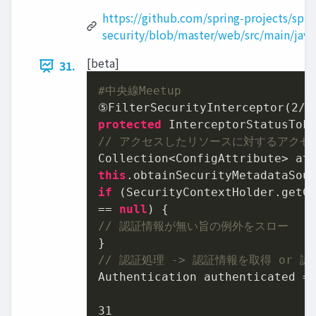
https://github.com/spring-projects/spri
security/blob/master/web/src/main/java
[beta]
31.
#中央線Meetup
⑤FilterSecurityInterceptor(
2
/
3
protected
 InterceptorStatusTok
// アクセスしたリソースに対するアクセ
this
.obtainSecurityMetadataSou
if
 (SecurityContextHolder.getCo
== 
null
// 認証情報が無い旨の例外をスロー
// 認証処理 -> 認証情報を取得 or 
Authentication authenticated = 
31