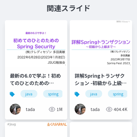
関連スライド
最新の6.0で学ぶ！初め
詳解Springトランザク
てのひとのための
ション -初級から上級ま
Spring Security
で- #jsug
java
spring
security
java
spring
tada
1M
tada
404.4K