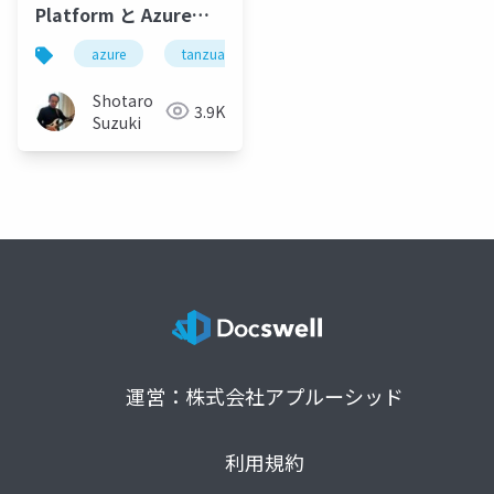
Platform と Azure
Spring Apps によるマ
azure
tanzuapplicationplatform
azurespringapp
イクロサービスアプリ
ケーション開発のアジ
Shotaro
3.9K
リティ向上
Suzuki
運営：株式会社アプルーシッド
利用規約