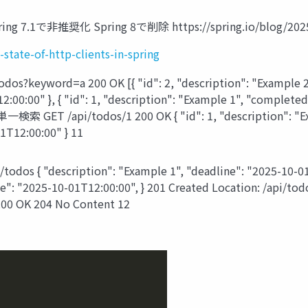
で非推奨化 Spring 8で削除 https://spring.io/blog/2025/09/30
-state-of-http-clients-in-spring
word=a 200 OK [{ "id": 2, "description": "Example 2", "
:00:00" }, { "id": 1, "description": "Example 1", "completed
単一検索 GET /api/todos/1 200 OK { "id": 1, "description": "Ex
1T12:00:00" } 11
 "description": "Example 1", "deadline": "2025-10-01T12:
ine": "2025-10-01T12:00:00", } 201 Created Location: /a
200 OK 204 No Content 12