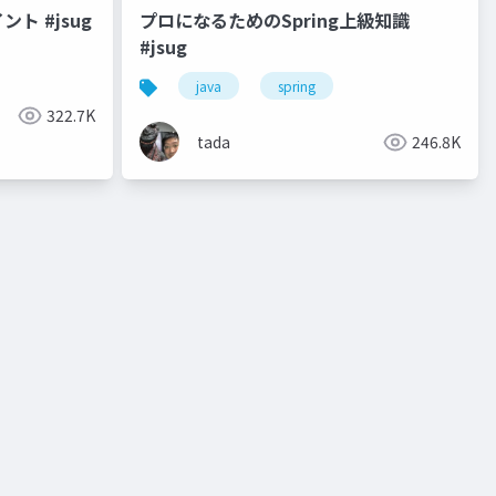
ト #jsug
プロになるためのSpring上級知識
#jsug
java
spring
322.7K
tada
246.8K