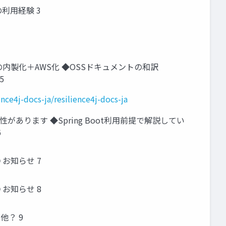
の利用経験 3
ムの内製化＋AWS化 ◆OSSドキュメントの和訳
5
nce4j-docs-ja/resilience4j-docs-ja
能性があります ◆Spring Boot利用前提で解説してい
6
④ お知らせ 7
④ お知らせ 8
の他？ 9