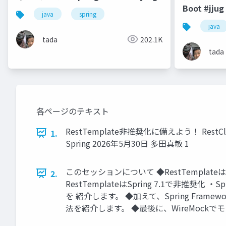
Boot #jjug
java
spring
java
tada
202.1K
tada
各ページのテキスト
RestTemplate非推奨化に備えよう！ RestC
1.
Spring 2026年5月30日 多田真敏 1
このセッションについて ◆RestTemplat
2.
RestTemplateはSpring 7.1で非推奨
を 紹介します。 ◆加えて、Spring Frame
法を紹介します。 ◆最後に、WireMockで