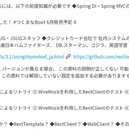
以下の前提知識が必要です ◆Spring DI・Spring MVC
！ #つくまなBoot 6月発売予定 4
◆JJUG・JSUGスタッフ ◆クレジットカード会社で 社内システ
坂46、北海道日本ハムファイターズ、 DB.スターマン、ゴジラ、英語学習 
ls/3.1/usingthymeleaf_ja.html
https://github.com/resilie
oot 4.1 バージョンが異なる場合、 この資料の説明が正しくない 可
場合、 この資料では解説していない設定を追加する必要があります 
etryによるリトライ ③ WireMockを利用したRestClientのテスト 
etryによるリトライ ③ WireMockを利用したRestClientのテスト 
stTemplate？ ◆RestClient？ ◆WebClient？ ◆そ