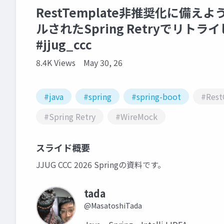
RestTemplate非推奨化に備えよ
ルされたSpring Retryでリトラ
#jjug_ccc
8.4K Views
May 30, 26
#java
#spring
#spring-boot
#Rest
#Spring Retry
#WireMock
スライド概要
JJUG CCC 2026 Springの資料です。
tada
@MasatoshiTada