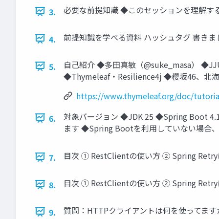
必要な前提知識 ◆このセッションを理解するには、
3.
前提知識を学べる資料 ハッシュタグ 書きました
4.
自己紹介 ◆多田真敏（@suke_masa） 
5.
◆Thymeleaf・Resilience4j ◆櫻
https://www.thymeleaf.org/doc/tutoria
対象バージョン ◆JDK 25 ◆Spring B
6.
ます ◆Spring Bootを利用していない
目次 ① RestClientの使い方 ② Spring R
7.
目次 ① RestClientの使い方 ② Spring R
8.
質問：HTTPクライアントは何を使ってますか？ ◆Re
9.