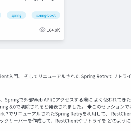
spring
spring-boot
164.8K
lient入門、 そしてリニューアルされた Spring Retryでリトライし
eは、Springで外部Web APIにアクセスする際に よく使われてき
化 ・Spring 8.0で削除されると発表されました。 ◆このセッションでは
work 7でリニューアルされたSpring Retryを利用して、 Re
モックサーバーを作成して、RestClientやリトライを どのよ