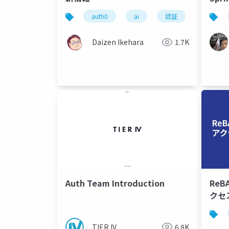
auth0
ai
認証
認可
Daizen Ikehara
1.7K
Auth Team Introduction
Re
クセ
TIER IV
6.8K