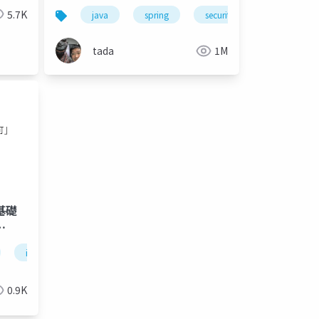
5.7K
java
spring
security
tada
1M
idm
authentication
0.9K