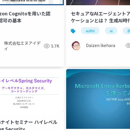
zon Cognitoを用いた認
セキュアなAIエージェントア
認可の基本
ケーションとは？ 生成AI時
認証と認可
auth0
ai
awsアーキテクチャ
セキュリティ
株式会社エヌアイデ
Daizen Ikehara
5.7K
イ
UGナイトセミナー ハイレベル
ng Security