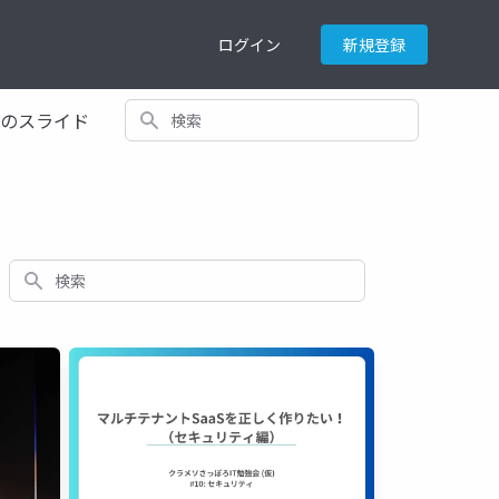
ログイン
新規登録
検索
てのスライド
検索