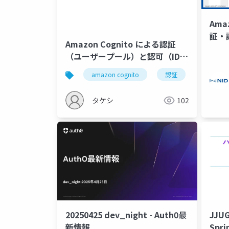
Ama
証・
Amazon Cognito による認証
（ユーザープール）と認可（IDプ
ール）の統合設計
amazon cognito
認証
認可
タケシ
102
20250425 dev_night - Auth0最
JJ
新情報
Spri