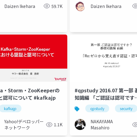
Daizen Ikehara
59.7K
Daizen Ikehara
ka・Storm・ZooKeeperの
#qpstudy 2016.07 第一部 基礎
認可について #kafkajp
知識編 「ご認証は認可です
か？」
kafkajp
qpstudy
security
Yahoo!デベロッパー
NAKAYAMA
1.1K
ネットワーク
Masahiro