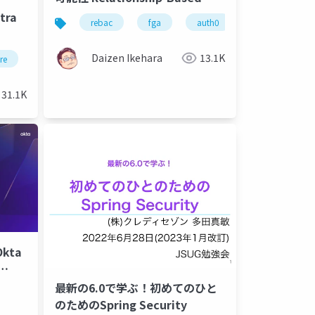
Access Controlとは？
tra
rebac
fga
auth0
cloud native
Daizen Ikehara
13.1K
re
kerberos
active directory
31.1K
kta
用いた
最新の6.0で学ぶ！初めてのひと
のためのSpring Security