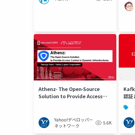
Athenz- The Open-Source
Kaf
Solution to Provide Access
認証と
Control in Dynamic
Infrastructures
Yahoo!デベロッパー
5.6K
ネットワーク