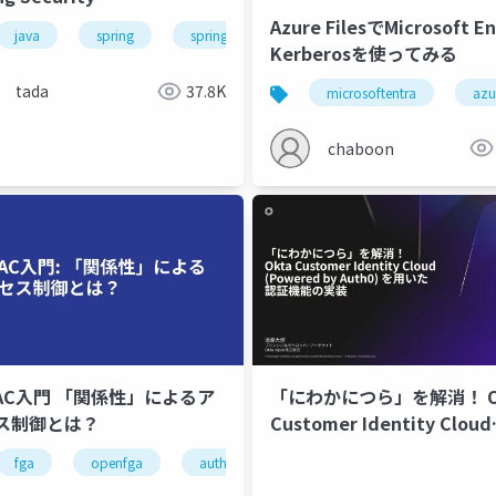
Azure FilesでMicrosoft En
java
saas
spring
spring-boot
security
Kerberosを使ってみる
tada
37.8K
microsoftentra
azu
chaboon
BAC入門 「関係性」によるア
「にわかにつら」を解消！ O
ス制御とは？
Customer Identity Cloud
(Powered by Auth0) を
fga
openfga
authorization
authz
認証機能の実装