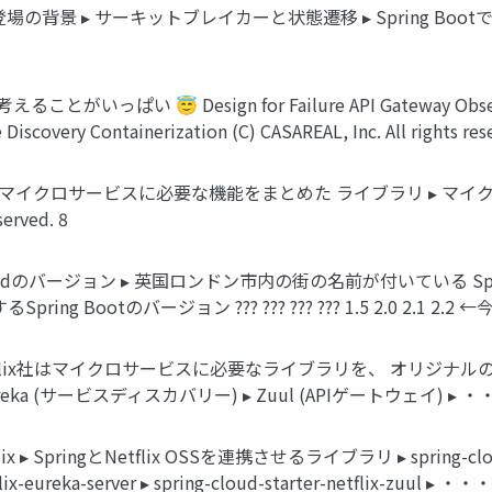
e4j登場の背景 ▸ サーキットブレイカーと状態遷移 ▸ Spring Bootでの利用 ▸ 
ぱい 😇 Design for Failure API Gateway Observabilit
Discovery Containerization (C) CASAREAL, Inc. All rights res
loudとは ▸ マイクロサービスに必要な機能をまとめた ライブラリ ▸ 
erved. 8
loudのバージョン ▸ 英国ロンドン市内の街の名前が付いている Spring Clo
Spring Bootのバージョン ??? ??? ??? ??? 1.5 2.0 2.1 2.2 ←今ココ 
SS ▸ Netﬂix社はマイクロサービスに必要なライブラリを、 オリジナル
a (サービスディスカバリー) ▸ Zuul (APIゲートウェイ) ▸ ・・・ (C) CAS
ix ▸ SpringとNetﬂix OSSを連携させるライブラリ ▸ spring-cloud-star
-netﬂix-eureka-server ▸ spring-cloud-starter-netﬂix-