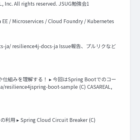
nc. All rights reserved. JSUG勉強会1
croservices / Cloud Foundry / Kubernetes
s-ja/ resilience4j-docs-ja Issue報告、プルリクなど
景や仕組みを理解する！ ▸ 今回はSpring Bootでのコー
nce4jspring-boot-sample (C) CASAREAL,
Spring Cloud Circuit Breaker (C)