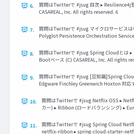
質問はTwitterで #jsug 目次 ▸ Resilienc
6.
CASAREAL, Inc. All rights reserved. 6
質問はTwitterで #jsug マイクロサービスは考えることがいっ
7.
Polyglot Persistence Orchestration Service 
質問はTwitterで #jsug Spring C
8.
Bootベース (C) CASAREAL, Inc. All rights res
質問はTwitterで #jsug [豆知識]Spring C
9.
Edgware Finchley Greenwich Hoxton 対応する
質問はTwitterで #jsug Netﬂix O
10.
カー) ▸ Ribbon (ロードバランシング) ▸ Eurek
質問はTwitterで #jsug Spring Cloud Netﬂ
11.
netﬂix-ribbon ▸ spring-cloud-starter