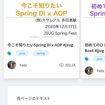
今こそ知りたいSpring DI x AOP #jsug
初めてのひとの
Boot #jjug
java
spring
java
tada
202.1K
tada
各ページのテキスト