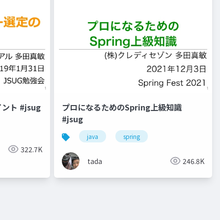
ト #jsug
プロになるためのSpring上級知識
#jsug
java
spring
322.7K
tada
246.8K