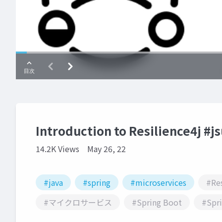
Introduction to Resilience4j #j
14.2K Views
May 26, 22
#java
#spring
#microservices
#Res
#マイクロサービス
#Spring Boot
#Spr