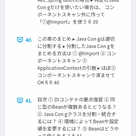
Con gだけを使いたい場合は、 コン
ポーネントスキャン外に作って
「①@Import」を使う fi 39
この章のまとめ ▸ Java Con gは適切
40.
に分割する ▸ 分割したJava Con gを
まとめる方法は ① @Import ② コン
ポーネントスキャン ③
ApplicationContextの引数 ▸ ほぼ②
コンポーネントスキャンで済ませて
OK fi fi 40
目次 ① DIコンテナの要点復習 ② 同
41.
じ型のBeanが複数あるとどうなる？
③ Java Con gクラスを分割・統合す
るには？ ④ 環境によってBeanや設定
値を変更するには？ ⑤ Beanはどうや
って作られる？ fi 41