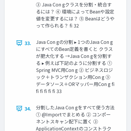
③ Java Con gクラスを分割・統合す
るには？ ④ 環境によってBeanや設定
値を変更するには？ ⑤ Beanはどうや
って作られる？ fi 32
Java Con gの分割 ▸ 1つのJava Con g
33.
にすべてのBean定義を書くと クラス
が肥大化する →Java Con gを分割す
る ▸ 例えば下記のように分割する ①
Spring MVC用Con g ② ビジネスロジ
ック＋トランザクション用Con g ③
データソース＋ORマッパー用Con g fi
fi fi fi fi fi 33
分割したJava Con gをすべて使う方法
34.
① @Importでまとめる ② コンポー
ネントスキャン配下に置く ③
ApplicationContextのコンストラク