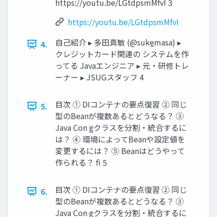
https://youtu.be/LGtdpsmMfvI 3
https://youtu.be/LGtdpsmMfvI
自己紹介 ▸ 多田真敏 (@suke̲masa) ▸
4.
クレジットカード関連の システムを作
ってる Javaエンジニア ▸ 元・研修トレ
ーナー ▸ JSUGスタッフ 4
目次 ① DIコンテナの要点復習 ② 同じ
5.
型のBeanが複数あるとどうなる？ ③
Java Con gクラスを分割・統合するに
は？ ④ 環境によってBeanや設定値を
変更するには？ ⑤ Beanはどうやって
作られる？ fi 5
目次 ① DIコンテナの要点復習 ② 同じ
6.
型のBeanが複数あるとどうなる？ ③
Java Con gクラスを分割・統合するに