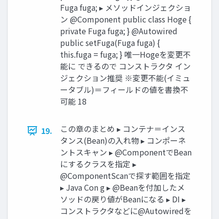
Fuga fuga; ▸ メソッドインジェクショ
ン @Component public class Hoge {
private Fuga fuga; } @Autowired
public setFuga(Fuga fuga) {
this.fuga = fuga; } 唯一Hogeを変更不
能に できるので コンストラクタ イン
ジェクション推奨 ※変更不能(イミュ
ータブル)＝フィールドの値を書換不
可能 18
この章のまとめ ▸ コンテナ＝インス
19.
タンス(Bean)の入れ物 ▸ コンポーネ
ントスキャン ▸ @ComponentでBean
にするクラスを指定 ▸
@ComponentScanで探す範囲を指定
▸ Java Con g ▸ @Beanを付加したメ
ソッドの戻り値がBeanになる ▸ DI ▸
コンストラクタなどに@Autowiredを