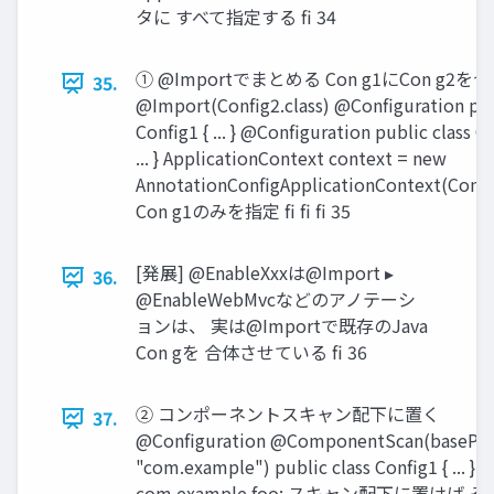
タに すべて指定する fi 34
① @Importでまとめる Con g1にCon g2を
35.
@Import(Config2.class) @Configuration pub
Config1 { ... } @Configuration public class Co
... } ApplicationContext context = new
AnnotationConfigApplicationContext(Config
Con g1のみを指定 fi fi fi 35
[発展] @EnableXxxは@Import ▸
36.
@EnableWebMvcなどのアノテーシ
ョンは、 実は@Importで既存のJava
Con gを 合体させている fi 36
② コンポーネントスキャン配下に置く
37.
@Configuration @ComponentScan(basePac
"com.example") public class Config1 { ... } 
com.example.foo; スキャン配下に置けば その