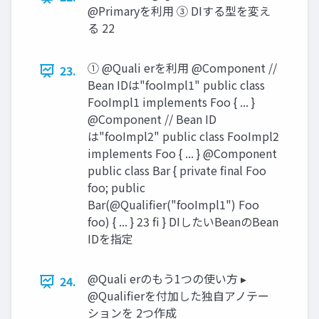
@Primaryを利用 ③ DIする型を変え
る 22
① @Quali erを利用 @Component //
23.
Bean IDは"fooImpl1" public class
FooImpl1 implements Foo { ... }
@Component // Bean ID
は"fooImpl2" public class FooImpl2
implements Foo { ... } @Component
public class Bar { private final Foo
foo; public
Bar(@Qualifier("fooImpl1") Foo
foo) { ... } 23 fi } DIしたいBeanのBean
IDを指定
@Quali erのもう1つの使い方 ▸
24.
@Qualifierを付加した独自アノテー
ションを 2つ作成