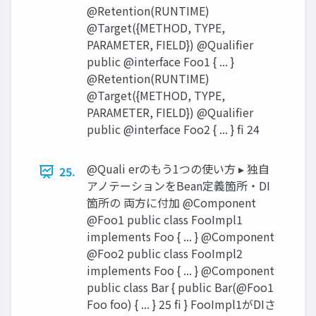
@Retention(RUNTIME)
@Target({METHOD, TYPE,
PARAMETER, FIELD}) @Qualifier
public @interface Foo1 { ... }
@Retention(RUNTIME)
@Target({METHOD, TYPE,
PARAMETER, FIELD}) @Qualifier
public @interface Foo2 { ... } fi 24
@Quali erのもう1つの使い方 ▸ 独自
25.
アノテーションをBean定義箇所・DI
箇所の 両方に付加 @Component
@Foo1 public class FooImpl1
implements Foo { ... } @Component
@Foo2 public class FooImpl2
implements Foo { ... } @Component
public class Bar { public Bar(@Foo1
Foo foo) { ... } 25 fi } FooImpl1がDIさ