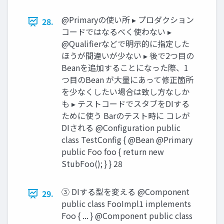
@Primaryの使い所 ▸ プロダクション
28.
コードではなるべく使わない ▸
@Qualifierなどで明示的に指定した
ほうが間違いが少ない ▸ 後で2つ目の
Beanを追加することになった際、1
つ目のBean が大量にあって修正箇所
を少なくしたい場合は致し方なしか
も ▸ テストコードでスタブをDIする
ために使う Barのテスト時に コレが
DIされる @Configuration public
class TestConfig { @Bean @Primary
public Foo foo { return new
StubFoo(); } } 28
③ DIする型を変える @Component
29.
public class FooImpl1 implements
Foo { ... } @Component public class