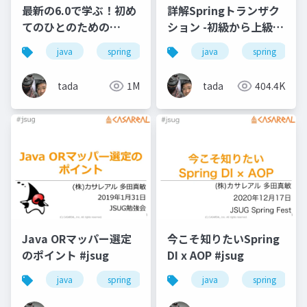
最新の6.0で学ぶ！初め
詳解Springトランザク
てのひとのための
ション -初級から上級ま
Spring Security
で- #jsug
java
spring
security
java
spring
tada
1M
tada
404.4K
Java ORマッパー選定
今こそ知りたいSpring
のポイント #jsug
DI x AOP #jsug
java
spring
java
spring