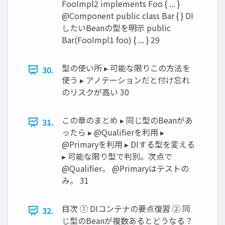
FooImpl2 implements Foo { ... }
@Component public class Bar { } DI
したいBeanの型を明示 public
Bar(FooImpl1 foo) { ... } 29
型の使い所 ▸ 可能な限りこの方法を
30.
使う ▸ アノテーションだと付け忘れ
のリスクが高い 30
この章のまとめ ▸ 同じ型のBeanがあ
31.
ったら ▸ @Qualifierを利用 ▸
@Primaryを利用 ▸ DIする型を変える
▸ 可能な限り型で判別。次点で
@Qualifier。 @Primaryはテストの
み。 31
目次 ① DIコンテナの要点復習 ② 同
32.
じ型のBeanが複数あるとどうなる？