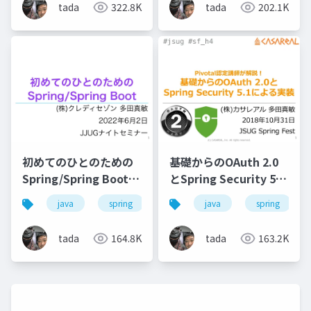
tada
322.8K
tada
202.1K
初めてのひとのための
基礎からのOAuth 2.0
Spring/Spring Boot
とSpring Security 5.1
#jjug
による実装 #jsug
java
spring
spring-boot
java
spring
tada
164.8K
tada
163.2K