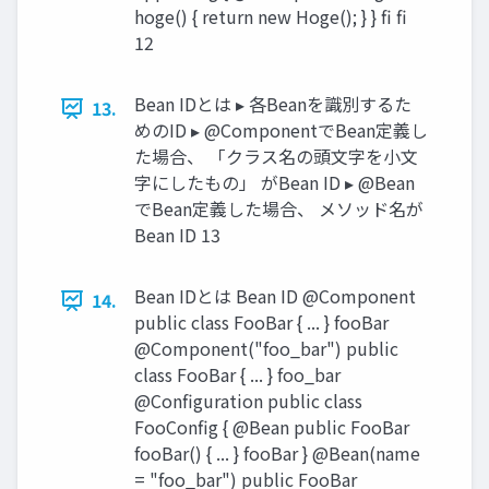
hoge() { return new Hoge(); } } fi fi
12
Bean IDとは ▸ 各Beanを識別するた
13.
めのID ▸ @ComponentでBean定義し
た場合、 「クラス名の頭文字を小文
字にしたもの」 がBean ID ▸ @Bean
でBean定義した場合、 メソッド名が
Bean ID 13
Bean IDとは Bean ID @Component
14.
public class FooBar { ... } fooBar
@Component("foo_bar") public
class FooBar { ... } foo_bar
@Configuration public class
FooConfig { @Bean public FooBar
fooBar() { ... } fooBar } @Bean(name
= "foo_bar") public FooBar