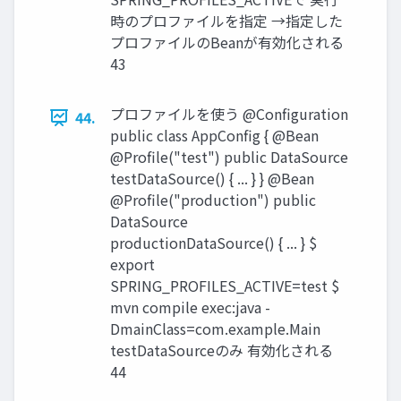
時のプロファイルを指定 →指定した
プロファイルのBeanが有効化される
43
プロファイルを使う @Configuration
44.
public class AppConfig { @Bean
@Profile("test") public DataSource
testDataSource() { ... } } @Bean
@Profile("production") public
DataSource
productionDataSource() { ... } $
export
SPRING_PROFILES_ACTIVE=test $
mvn compile exec:java -
DmainClass=com.example.Main
testDataSourceのみ 有効化される
44