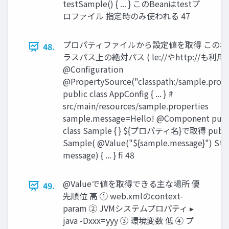
testSample() { ... } このBeanはtestプ
ロファイル 指定時のみ使われる 47
プロパティファイルから設定値を取得 この場
48.
ラスパス上の絶対パス ( le://やhttp://も利用
@Configuration
@PropertySource("classpath:/sample.prope
public class AppConfig { ... } #
src/main/resources/sample.properties
sample.message=Hello! @Component publ
class Sample { } ${プロパティ名}で取得 publi
Sample( @Value("${sample.message}") Str
message) { ... } fi 48
@Valueで値を取得できる主な場所 優
49.
先順位 高 ① web.xmlのcontext-
param ② JVMシステムプロパティ ▸
java -Dxxx=yyy ③ 環境変数 低 ④ プ