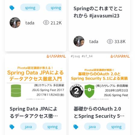
Springのこれまでとこ
spring
spring-boot
れから #javasumi23
tada
21.2K
tada
33.8K
Spring Data JPAによ
基礎からのOAuth 2.0
るデータアクセス徹底
とSpring Security 5.1
入門 #jsug
による実装 #jsug
java
spring
jpa
java
spring