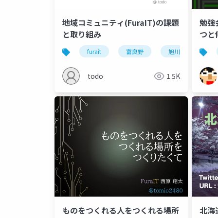
地域コミュニティ(FuraIT)の課題
勉強
と取り組み
つと
furait
富良野
旭川
it
todo
1.5K
ものをつくれる人をつくれる場所
北海