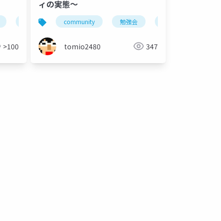
ィの実態〜
community
コミュニティ
北海道
community
ohotech
北見
勉強会
furait
北海道
富良野
十勝
>100
tomio2480
347
osc14do
コミュニティ