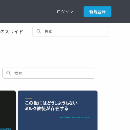
ログイン
新規登録
検索
てのスライド
検索