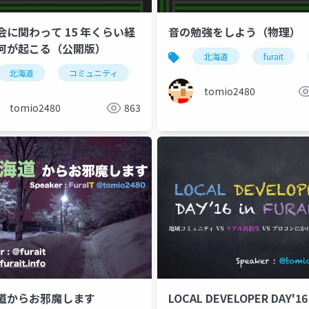
会に関わって 15 年くらい経
音の勉強をしよう（物理）
何が起こる（公開版）
北海道
furait
コミュニティ
北海道
コミュニティ
techramen24conf
community
arduino
旭川
富良野
tomio2480
tomio2480
863
道からお邪魔します
LOCAL DEVELOPER DAY'16 