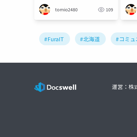
tomio2480
109
#FuraIT
#北海道
#コミュ
運営：株