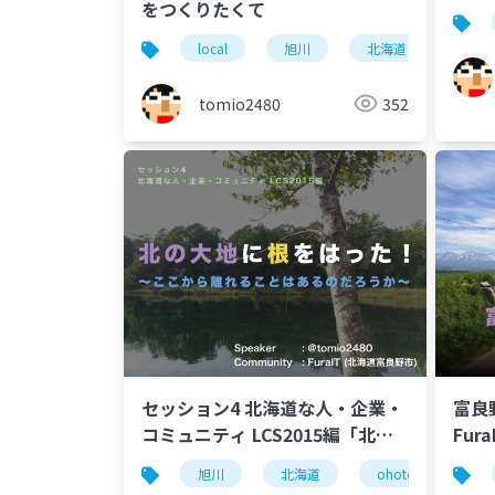
をつくりたくて
local
旭川
北海道
furait
tomio2480
352
セッション4 北海道な人・企業・
富良
コミュニティ LCS2015編「北の
Fur
大地に根をはった！」
旭川
北海道
ohotech