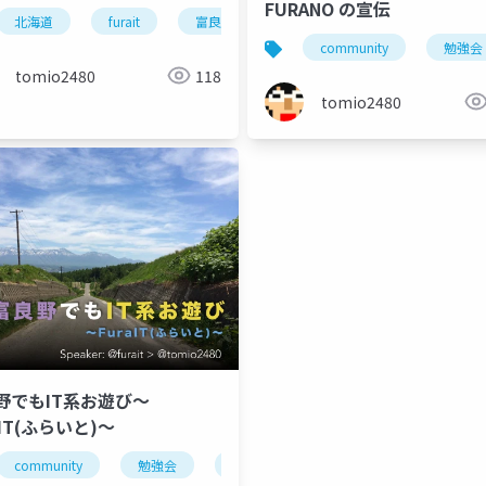
FURANO の宣伝
北海道
furait
富良野
efsta55
エフスタ!!
富良野
community
コミュニティ
community
勉強会
tomio2480
118
tomio2480
野でもIT系お遊び〜
aIT(ふらいと)〜
北見
community
furait
勉強会
富良野
北海道
コミュニティ
furait
community
富良野