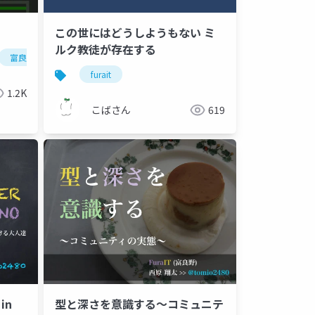
この世にはどうしようもない ミ
ルク教徒が存在する
富良野
音
物理
小平市
furait
furait
ゆるあさ
cokonpile
haji
1.2K
こばさん
619
in
型と深さを意識する〜コミュニテ