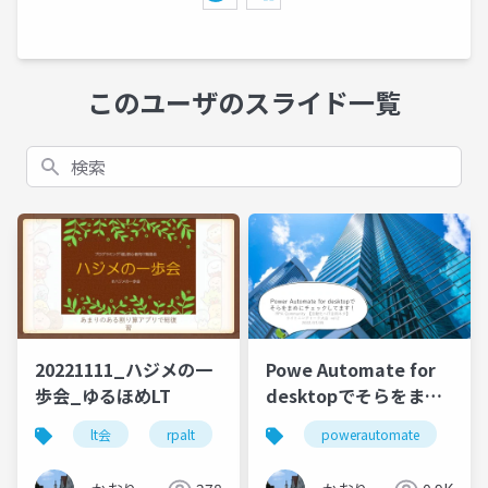
このユーザのスライド一覧
検索
20221111_ハジメの一
Powe Automate for
歩会_ゆるほめLT
desktopでそらをまめ
にチェックしてます
lt会
rpalt
ハジメの一歩会
powerautomate
power apps
rp