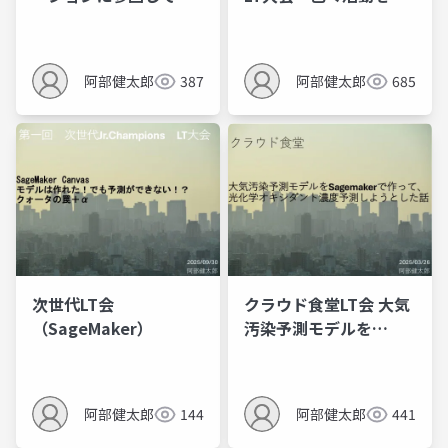
敗した話
張って、AWS案件に入
ったけど思ってたのと
違った話
阿部健太郎
387
阿部健太郎
685
次世代LT会
クラウド食堂LT会 大気
（SageMaker）
汚染予測モデルを
Sagemakerで作ってみ
ようとした話
阿部健太郎
144
阿部健太郎
441