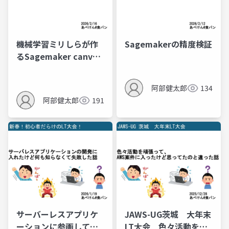
機械学習ミリしらが作
Sagemakerの精度検証
るSagemaker canvas
を使った大気汚染予測
アプリ
阿部健太郎
134
阿部健太郎
191
サーバーレスアプリケ
JAWS-UG茨城 大年末
ーションに参画して失
LT大会 色々活動を頑