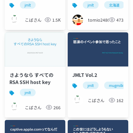
タンスを添えて-
ｰ
jmlt
jmlt
北海道
こばさん
1.5K
tomio2480
473
さようなら すべての
JMLT Vol.2
RSA SSH host key
jmlt
mugmilk946
jmlt
こばさん
162
こばさん
266