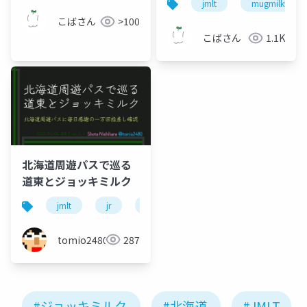
jmlt
mugmilk946
こばさん
>100
こばさん
1.1K
北海道周遊パスで巡る
道東とジョッキミルク
jmlt
jr
北海道
道東
tomio2480
287
#ジョッキミルク
#北海道
#JMLT