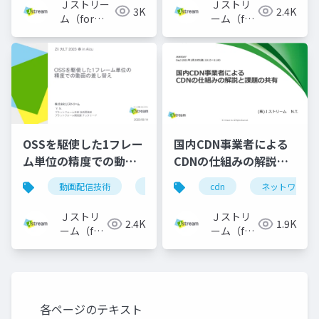
Ｊストリー
Ｊストリ
3K
2.4K
ム（for
ーム（for
Engineer）
Engineer）
OSSを駆使した1フレー
国内CDN事業者による
ム単位の精度での動画
CDNの仕組みの解説と
の差し替え_大LT2023
課題の共有
動画配信技術
oss
cdn
ネットワーク
春 in Aizu
Ｊストリ
Ｊストリ
2.4K
1.9K
ーム（for
ーム（for
Engineer）
Engineer）
各ページのテキスト