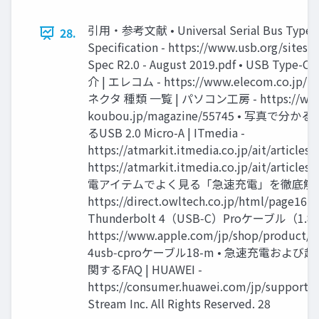
引用・参考文献 • Universal Serial Bus Type-C
28.
Specification - https://www.usb.org/sites/
Spec R2.0 - August 2019.pdf • USB T
介 | エレコム - https://www.elecom.co.jp/pi
ネクタ 種類 一覧 | パソコン工房 - https://www
koubou.jp/magazine/55745 • 写真で分かるU
るUSB 2.0 Micro-A | ITmedia -
https://atmarkit.itmedia.co.jp/ait/article
https://atmarkit.itmedia.co.jp/ait/article
電アイテムでよく見る「急速充電」を徹底解説！
https://direct.owltech.co.jp/html/page16.h
Thunderbolt 4（USB‑C）Proケーブル（1.8 m
https://www.apple.com/jp/shop/product/
4usb‑cproケーブル18-m • 急速充電および超
関するFAQ | HUAWEI -
https://consumer.huawei.com/jp/support/c
Stream Inc. All Rights Reserved. 28