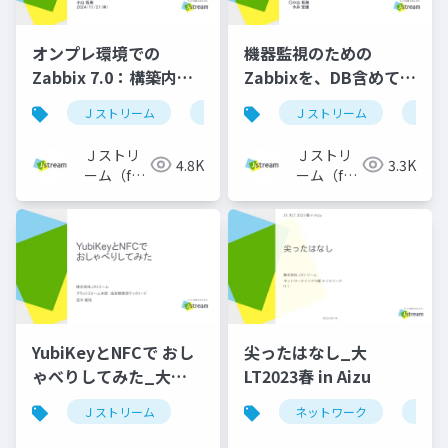
オンプレ環境での
機器監視のための
Zabbix 7.0：構築内容
Zabbixを、DB含めて
と気づきの共有 ー
L3冗長化した話-1-
Ｊストリーム
ネットワーク
Ｊストリーム
zabbix
ネッ
Zabbix Conference
janog54-koyama-
Japan 20241121
20240704
Ｊストリ
Ｊストリ
4.8K
3.3K
ーム（for
ーム（for
Engineer）
Engineer）
YubiKeyとNFCで おし
尖ったはなし_大
ゃべりしてみた_大
LT2023春 in Aizu
LT2024春 in
Ｊストリーム
ネットワーク
光フ
Aizu_20240511