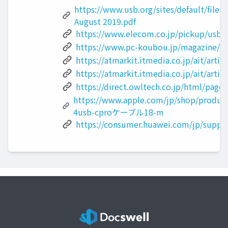
https://www.usb.org/sites/default/files
August 2019.pdf
https://www.elecom.co.jp/pickup/usb_
https://www.pc-koubou.jp/magazine/5
https://atmarkit.itmedia.co.jp/ait/arti
https://atmarkit.itmedia.co.jp/ait/arti
https://direct.owltech.co.jp/html/page
https://www.apple.com/jp/shop/produc
4usb‑cproケーブル18-m
https://consumer.huawei.com/jp/suppor