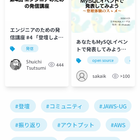
エンジニアのための発
信講座 #4 「登壇しよ
あなたもMySQLイベン
う」
トで発表してみよう～
発信
登壇体験のスゝメ～
open source
datab
Shuichi
444
Tsutsumi
sakaik
>100
#登壇
#コミュニティ
#JAWS-UG
#振り返り
#アウトプット
#AWS