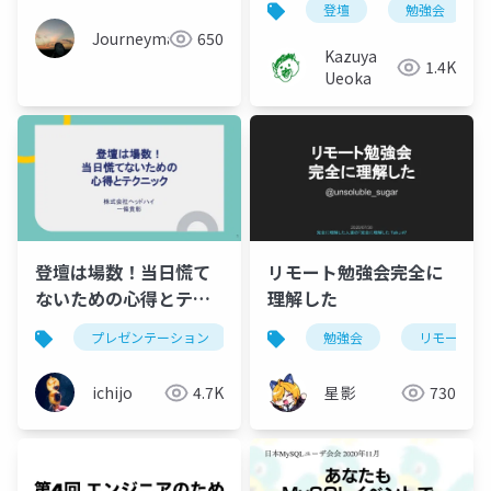
登壇
勉強会
Journeyman
650
Kazuya
1.4K
Ueoka
登壇は場数！当日慌て
リモート勉強会完全に
ないための心得とテク
理解した
ニック
プレゼンテーション
unity
勉強会
リモート
ichijo
4.7K
星影
730