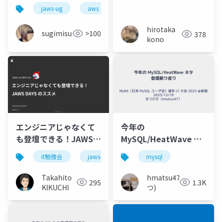
ティ - ワンストップ ア
を解決しようとした話
jaws-ug
aws
ウトプット
hirotaka
sugimisu
>100
378
kono
エンジニアじゃなくて
今年の
も登壇できる！JAWS
MySQL/HeatWave ネ
DAYSのススメ@JAWS-
タ登壇振り返り
it勉強会
jaws-ug
mysql
UG 神戸 #10
(2026.2.19)
Takahito
hmatsu47(ま
295
1.3K
KIKUCHI
つ)