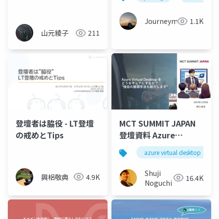
Journeyman
1.1K
山元綾子
211
登壇者は脇役 - LT登壇
MCT SUMMIT JAPAN
の戒めとTips
登壇資料 Azure
Virtual Desktop をど
azure virtual desktop
うセキュアにするか
Shuji
興梠敬典
4.9K
16.4K
Noguchi