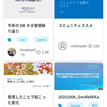
今年の DB ネタ登壇振
コミュニティススメ
り返り
aws
aurora
mysql
postgresql
mishizaki
220
hmatsu47(ま
1.3K
つ)
登壇したことで起こっ
20251004_DevRelKKaigi
た変化
jawsug
栃木