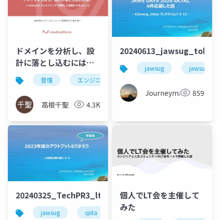
ドメインを分析し、設
20240613_jawsug_tokyo
計に落とし込むには？
jawsug
jawsug_to
2つのSaaSをフルスク
登壇
エンジニア
developers summit 2024
ラッチで開発した経験
Journeyman
859
から学んだこと
高根千聖
4.3K
20240325_TechPR3_lt_beajouneyman
個人でLT会を主催して
みた
jawsug
qiita
登壇
アウトプット