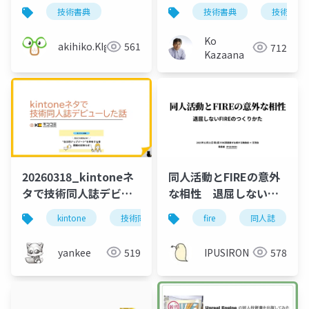
#79
技術書典
技術同人
技術書典
Ko
akihiko.KIgure
561
712
Kazaana
同人活動とFIREの意外
20260318_kintoneネ
な相性 退屈しない
タで技術同人誌デビュ
FIREのつくりかた
ーした話
fire
同人誌
kintone
技術同人誌
IPUSIRON
578
yankee
519