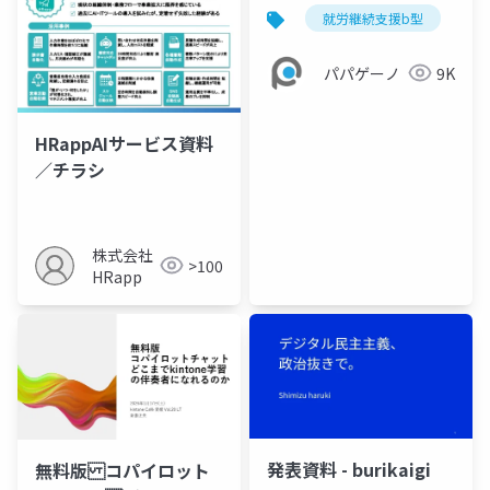
援B型）【事業所紹介資
就労継続支援b型
料】
パパゲーノ
9K
HRappAIサービス資料
／チラシ
株式会社
>100
HRapp
発表資料 - burikaigi
無料版 コパイロット