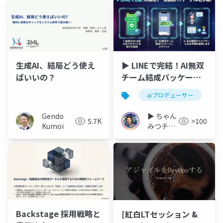
生成AI、結局どう使え
▶︎ LINEで完結！AI無双
ばいいの？
チーム結成パッケージ
（リアリズムエンタテ
aiプロデューサー
イメント®︎）
Gendo
▶︎ ちゃん
5.7K
>100
Kumoi
みつチャ
ンネル
（AIプロ
デューサ
ー）
Backstage 採用戦略と
[紅白LTセッション &