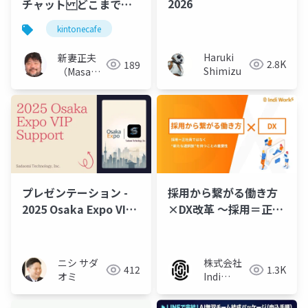
2026
チャット どこまで
kintone学習の伴奏者
kintonecafe
になれるのか
Haruki
新妻正夫
2.8K
189
Shimizu
（Masao
Niizuma）
プレゼンテーション -
採用から繋がる働き方
2025 Osaka Expo VIP
×DX改革 〜採用＝正社
Support
員ではなく、新たな選
択肢を持つことの重要
性～
ニシ サダ
株式会社
412
1.3K
オミ
Indi
Works