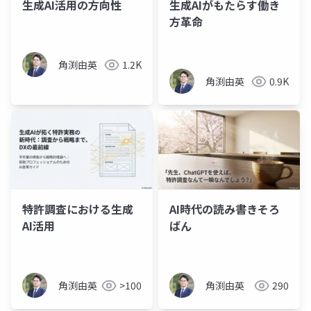
生成AI活用の方向性
生成AIがもたらす働き
方革命
角渕由英
1.2K
角渕由英
0.9K
特許調査における生成
AI時代の読み書きそろ
AI活用
ばん
角渕由英
>100
角渕由英
290