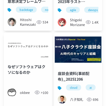
意思決定フレームワー
2025年ラスト
ク
Meetup#6]アジャイル
backstage
notebooklm
agile
devops
をDevOpsする
Hitoshi
Shigeki
534
1.4K
Kamezaki
Morizane
なぜソフトウェアはク
ソになるのか
座談会資料(事前配
布)_20251206
cloud
ai
s
okbee
>100
八子知礼
696