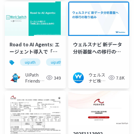
Road to AI Agents: エ
ウェルスナビ 新データ
ージェント導入で「失
分析基盤への移行の取
敗しない」ための土台
り組み
uipath
uipathfriends
作り
UiPath
ウェルス
349
7.8K
Friends
ナビ株式
[公式]
会社 技術
広報チー
ム
20251113002