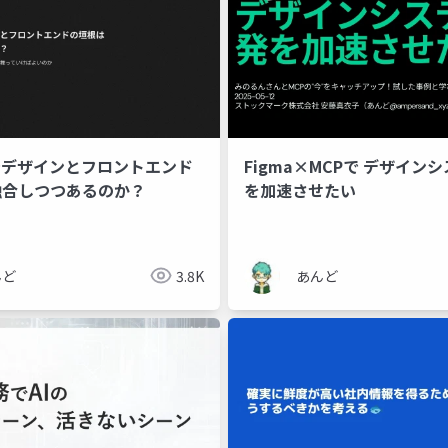
゙デザインとフロントエンド
Figma×MCPで デザイン
融合しつつあるのか？
を加速させたい
んど
3.8K
あんど