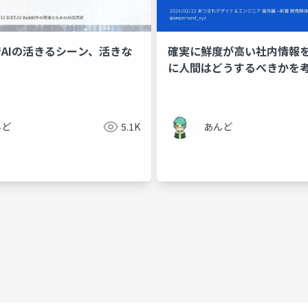
゙AIの活きるシーン、活きな
確実に鮮度が高い社内情報
に人間はどうするべきかを
んど
5.1K
あんど