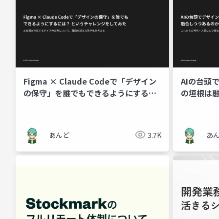
Figma × Claude Codeで「デザイン
AIの台頭て
の保守」を誰でもできるようにするに
の垣根は
は？ というチャレンジをしてみた
2026-04-16 融ける職能
あんど
3.7K
あ