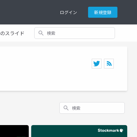
ログイン
新規登録
検索
てのスライド
検索