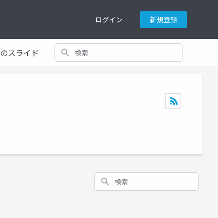
ログイン
新規登録
検索
てのスライド
検索