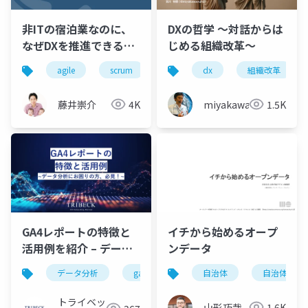
非ITの宿泊業なのに、
DXの哲学 ～対話からは
なぜDXを推進できるの
じめる組織改革～
か？
agile
scrum
hotel
dx
ノーコードツール
組織改革
藤井崇介
4K
miyakawayuho
1.5K
GA4レポートの特徴と
イチから始めるオープ
活用例を紹介 – データ
ンデータ
分析にお困りの方、必
データ分析
ga4
dx
自治体
自治体dx
見！–
トライベッ
山形巧哉
1.6K