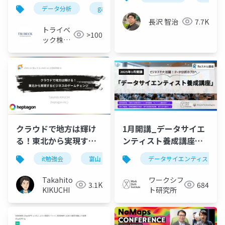
分析を「深化」する
データ分析
ga4
dx
bigquery
loo
長沢 智治
7.7K
トライベ
>100
ック株式
会社
クラウドで地方は輝け
1月開講_データサイエ
る！東北から実現する
ンティスト養成講座
ビジネスのゲームチェ
（全7日間）_説明会
it勉強会
富山
jaws-ug
データサイエンティスト養
aws
ンジ@JAWS-UG富山
#1 + JAWS-UG北陸新
Takahito
ワークシフ
3.1K
684
幹線 #2 (2024.09.28)
KIKUCHI
ト研究所