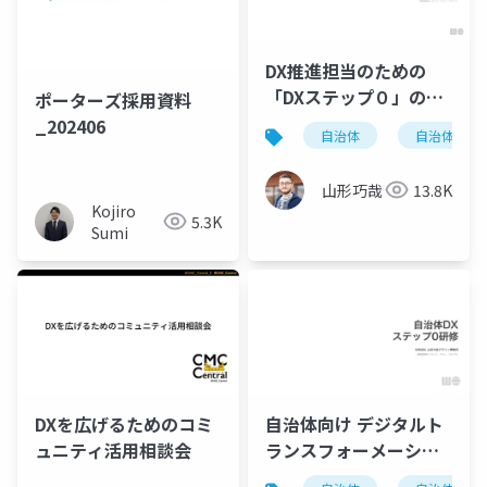
DX推進担当のための
「DXステップ０」の前
ポーターズ採用資料
の準備体操
_202406
自治体
自治体dx
山形巧哉
13.8K
Kojiro
5.3K
Sumi
DXを広げるためのコミ
自治体向け デジタルト
ュニティ活用相談会
ランスフォーメーショ
ン(DX) ステップ0研修