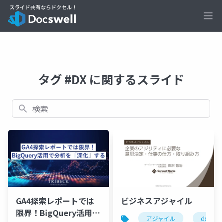
Ope
タグ #DX に関するスライド
検索
GA4探索レポートでは
ビジネスアジャイル
限界！BigQuery活用で
アジャイル
dx