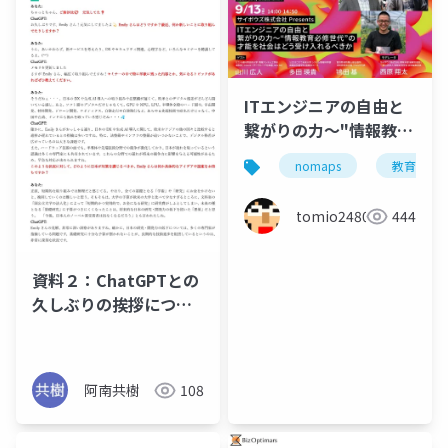
ITエンジニアの自由と
繋がりの力〜"情報教育
必修世代"の才能を社会
nomaps
教育
はどう受け入れるべき
か(延長戦含む)
tomio2480
444
#NoMaps2024
資料２：ChatGPTとの
久しぶりの挨拶につい
て
阿南共樹
108