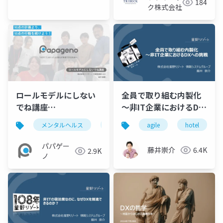
184
ク株式会社
ロールモデルにしない
全員で取り組む内製化
でね講座
～非IT企業におけるDX
_20240821【パパゲー
への挑戦
メンタルヘルス
パパゲーノ
agile
就労継続支援b型
hotel
ノやすまさ】
パパゲー
藤井崇介
6.4K
2.9K
ノ