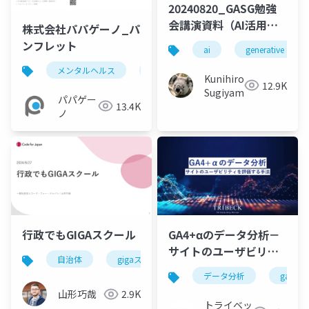
20240820_GASG勉強
会講演資料（AI活用＆
株式会社パパゲーノ_パ
ルール）ver2 (発表)
ンフレット
ai
generative ai
(1)
メンタルヘルス
パパゲーノ
就労継続支援b型
Kunihiro
12.9K
Sugiyama
パパゲー
13.4K
ノ
行政でもGIGAスクール
GA4+αのデータ分析－
サイトのユーザビリテ
自治体
gigaスクール
dx
ィを評価する手法－
データ分析
ga4
山形巧哉
2.9K
トライベッ