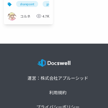
sharepoint
jppcc
jppcc_okn
power aut
コルネ
4.7K
運営：株式会社アプルーシッド
利用規約
プライバシーポリシー