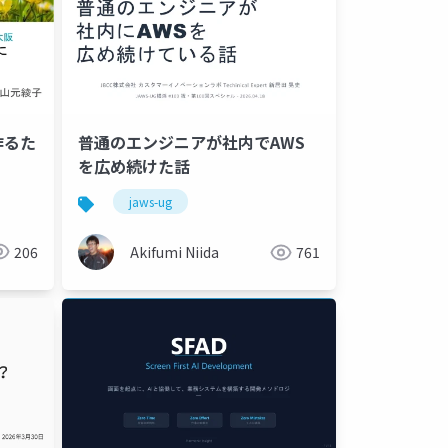
作るた
普通のエンジニアが社内でAWS
を広め続けた話
jaws-ug
206
Akifumi Niida
761