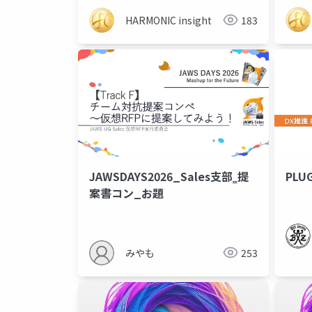
HARMONIC insight
183
JAWSDAYS2026_Sales支部‗提
PL
案書コン_お題
みやも
253