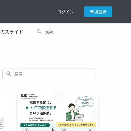
ログイン
新規登録
検索
てのスライド
検索