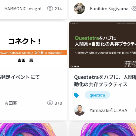
HARMONIC insight
214
Kunihiro Sugiyama
UG発足イベントにて
Questetraをハブに、人間
動化の共存プラクティス
questetra
吉田豪
378
Yamazaki＠CLARA