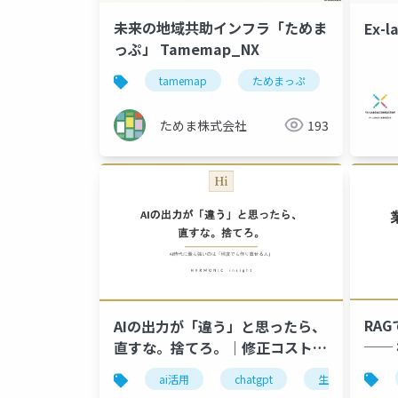
未来の地域共助インフラ「ためま
Ex-l
っぷ」 Tamemap_NX
tamemap
ためまっぷ
共助
ためま株式会社
193
RA
AIの出力が「違う」と思ったら、
──
直すな。捨てろ。｜修正コストは
合な
作り直しの10倍
ai活用
chatgpt
生成ai