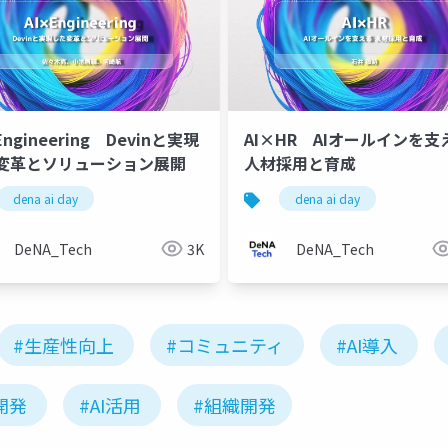
Engineering Devinと実現
AI×HR AIオールインを支
変革とソリューション展開
人材採用と育成
dena ai day
dena ai day
DeNA_Tech
3K
DeNA_Tech
#生産性向上
#コミュニティ
#AI導入
開発
#AI活用
#組織開発