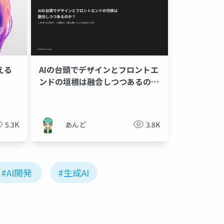
える
AIの台頭でデザインとフロントエ
ンドの垣根は融合しつつあるの
か？
5.3K
あんど
3.8K
#AI開発
#生成AI