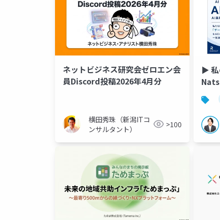
ネットビジネス研究会ゼロエン会
▶︎ 
員Discord投稿2026年4月分
Nat
KIT
横田秀珠（新潟ITコ
>100
ンサルタント）