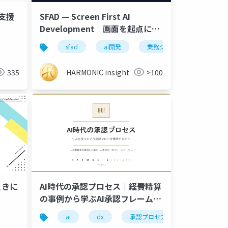
支援
SFAD — Screen First AI
Development｜画面を起点にAI
と業務システムを構築する開発メ
 isolation
sfad
ai開発
業務システム
開発メ
ソドロジー
335
HARMONIC insight
>100
ときに
AI時代の承認プロセス｜経費精算
の事例から学ぶAI承認フレームワ
ーク
活用
ai
dx
承認プロセス
業務効率化