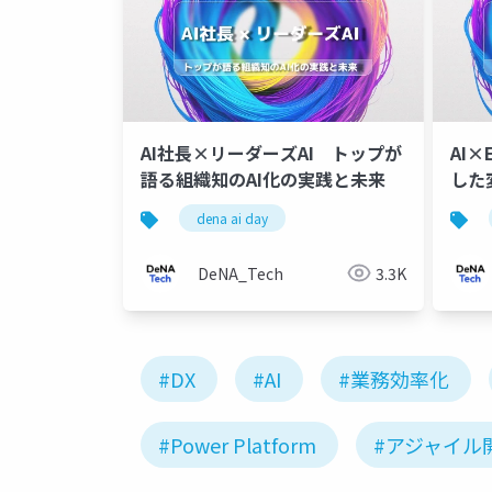
AI社長×リーダーズAI トップが
AI×
語る組織知のAI化の実践と未来
した
dena ai day
DeNA_Tech
3.3K
#DX
#AI
#業務効率化
#Power Platform
#アジャイル