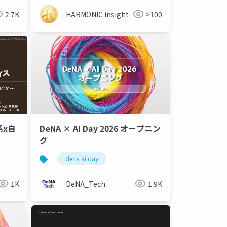
2.7K
HARMONIC insight
>100
系x自
DeNA × AI Day 2026 オープニン
グ
dena ai day
1K
DeNA_Tech
1.9K