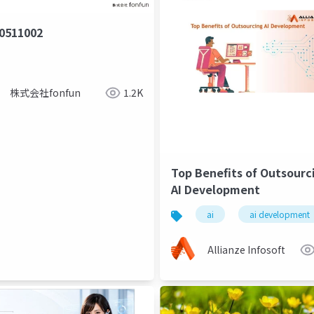
0511002
株式会社fonfun
1.2K
Top Benefits of Outsourc
AI Development
ai
ai development
Allianze Infosoft