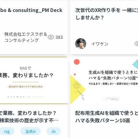
次世代のXR作り手を 一緒に
abo & consulting_PM Deck
しませんか？
nx
neighborhood transformation
社会的孤立
social
株式会社エクスラボ＆
383
コンサルティング
イワケン
Gで業務、変わりましたか？
配布用生成AIを組織で使う
 検索技術の歴史が示す不都
ハマる失敗パターン10選
真実
rag
生成ai
dx
業務改革
検索技術
ai
仕事術
業務効率化
プロンプト
dx
スキルアップ