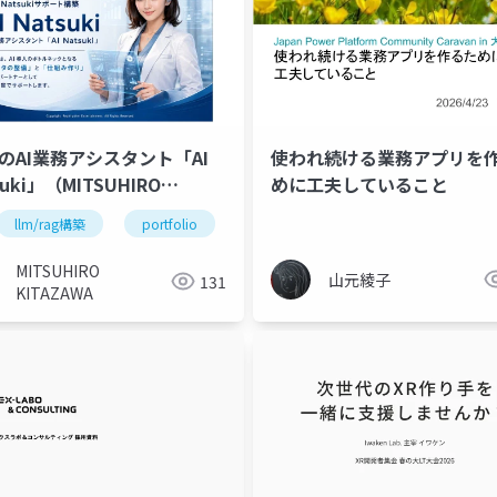
私のAI業務アシスタント「AI
使われ続ける業務アプリを
suki」（MITSUHIRO
めに工夫していること
AZAWA）
llm/rag構築
portfolio
MITSUHIRO
山元綾子
131
KITAZAWA