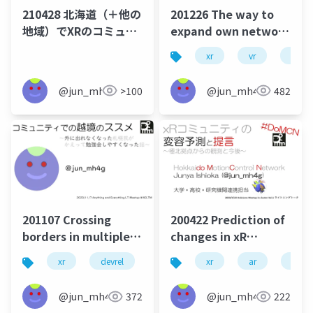
210428 北海道（＋他の
201226 The way to
地域）でXRのコミュニ
expand own network
ティをやっている話
of
xr
vr
devre
developers/communities
in online
@jun_mh4g
>100
@jun_mh4g
482
environment
through events
201107 Crossing
200422 Prediction of
borders in multiple
changes in xR
communities to
developers'
xr
devrel
scirel
xr
community design
ar
devre
create your own role
community in local
city and an idea for
@jun_mh4g
372
@jun_mh4g
222
constructing sub-