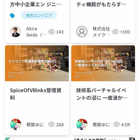
方中小企業エン ジニア
ティ機能がもたらす会
のスキルアッ プを阻む
員同士の信頼関係構築
地方エンジニア
スキルアップ格差
情報インフラ
格差〜
Akira
株式会社
143
>100
Ikeda（ク
メイクア
オリティア
ップ
ーツ）
SpiceOfVRinks登壇資
技術系バーチャルイベ
料
ントの沼に 一度浸かっ
てみてほしい
慕狼ゆに
268
慕狼ゆに
4.5K