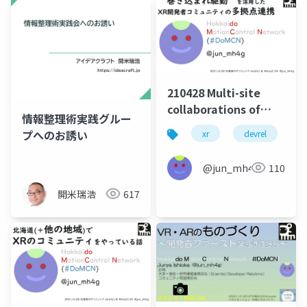
210428 Multi-site
collaborations of
情報整理術実践グルー
local XR developer
プへのお誘い
xr
devrel
s
communities
through "being-
@jun_mh4g
110
included-driven"
participation of
開米瑞浩
617
meetups