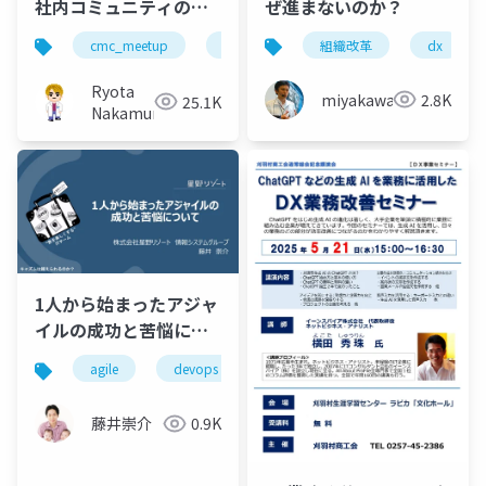
社内コミュニティの有
ぜ進まないのか？
用性と立ち上げ方
cmc_meetup
社内コミュニティ
組織改革
dx
Ryota
miyakawayuho
2.8K
25.1K
Nakamura
1人から始まったアジャ
イルの成功と苦悩につ
いて
agile
devops
team
chasm
藤井崇介
0.9K