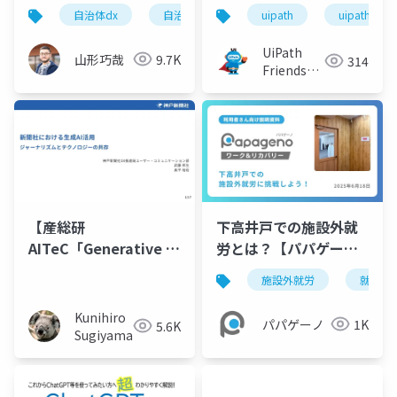
の旅路
自治体dx
自治体
dx
uipath
uipathfrien
UiPath
山形巧哉
9.7K
314
Friends
[公式]
【産総研
下高井戸での施設外就
AITeC「Generative AI
労とは？【パパゲー
Study Group第48
ノ】
施設外就労
就労継
回」】神戸新聞社様講
演資料
Kunihiro
パパゲーノ
1K
5.6K
Sugiyama