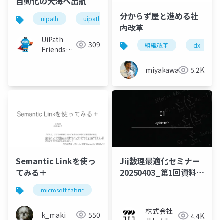
自動化の大海へ出航
分からず屋と進める社
uipath
uipathfriends
内改革
UiPath
309
組織改革
dx
Friends
[公式]
miyakawayuho
5.2K
Semantic Linkを使っ
Jij数理最適化セミナー
てみる＋
20250403_第1回資料_
全5回プロダクトセミナ
microsoft fabric
semantic link
python
ー
株式会社
k_maki
550
4.4K