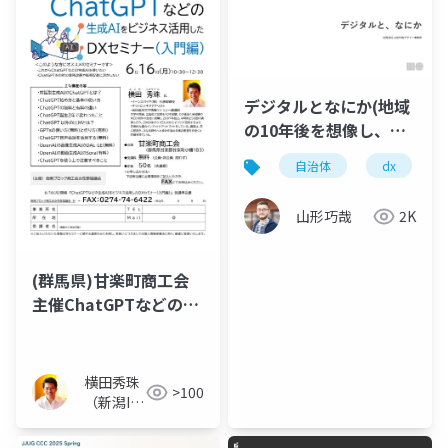
デジタルとなにか(地域
の10年後を想像し、今
すぐ行動を)
自治体
dx
山形巧哉
2K
(群馬県)甘楽町商工会
主催ChatGPTなどの生
成AIをビジネス活用し
たDXセミナー入門編
横田秀珠
>100
（新潟IT
コンサル
タント）