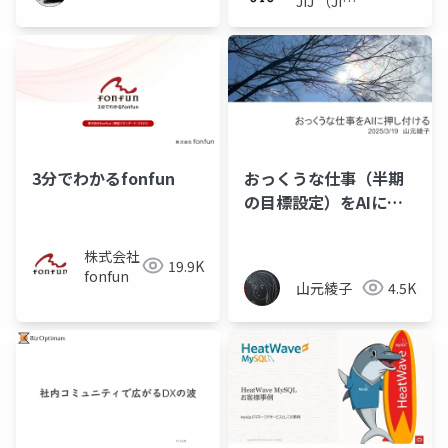
JIJ （JIJ
Inc.）
3分でわかるfonfun
おっくうな仕事（半期
の目標設定）をAIに押
し付ける
株式会社
19.9K
fonfun
山元綾子
4.5K