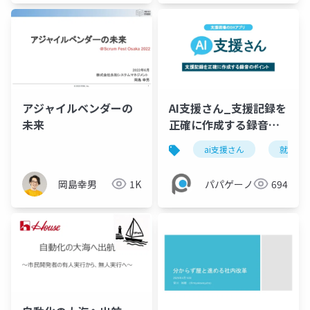
アジャイルベンダーの
AI支援さん_支援記録を
未来
正確に作成する録音の
ポイント
ai支援さん
就労継
岡島幸男
1K
パパゲーノ
694