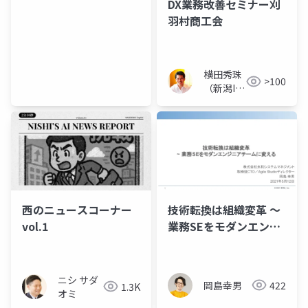
DX業務改善セミナー刈
羽村商工会
横田秀珠
>100
（新潟IT
コンサル
タント）
西のニュースコーナー
技術転換は組織変革 ～
vol.1
業務SEをモダンエンジ
ニアチームに変える
ニシ サダ
岡島幸男
422
1.3K
オミ