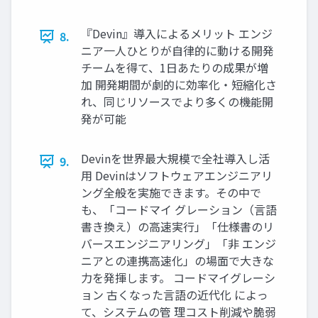
『Devin』導入によるメリット エンジ
8.
ニア一人ひとりが自律的に動ける開発
チームを得て、1日あたりの成果が増
加 開発期間が劇的に効率化・短縮化さ
れ、同じリソースでより多くの機能開
発が可能
Devinを世界最大規模で全社導入し活
9.
用 Devinはソフトウェアエンジニアリ
ング全般を実施できます。その中で
も、「コードマイ グレーション（言語
書き換え）の高速実行」「仕様書のリ
バースエンジニアリング」「非 エンジ
ニアとの連携高速化」の場面で大きな
力を発揮します。 コードマイグレーシ
ョン 古くなった言語の近代化 によっ
て、システムの管 理コスト削減や脆弱