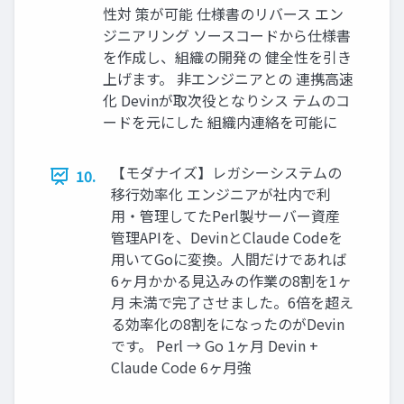
性対 策が可能 仕様書のリバース エン
ジニアリング ソースコードから仕様書
を作成し、組織の開発の 健全性を引き
上げます。 非エンジニアとの 連携高速
化 Devinが取次役となりシス テムのコ
ードを元にした 組織内連絡を可能に
【モダナイズ】レガシーシステムの
10.
移行効率化 エンジニアが社内で利
用・管理してたPerl製サーバー資産
管理APIを、DevinとClaude Codeを
用いてGoに変換。人間だけであれば
6ヶ月かかる見込みの作業の8割を1ヶ
月 未満で完了させました。6倍を超え
る効率化の8割をになったのがDevin
です。 Perl → Go 1ヶ月 Devin +
Claude Code 6ヶ月強