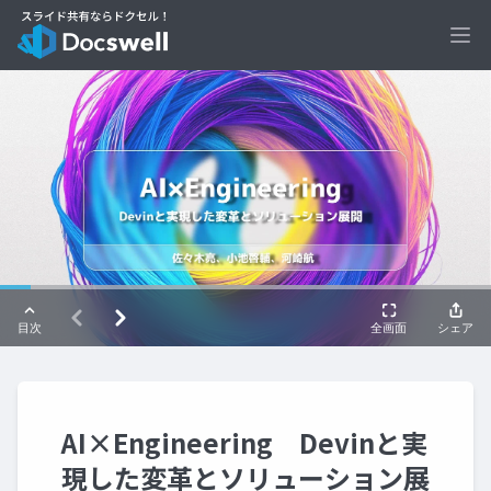
Ope
AI×Engineering Devinと実
現した変革とソリューション展