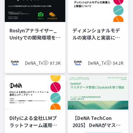
Roslynアナライザー_
ディメンショナルモデ
Unityでの開発環境を改
ルの実導入と実装につ
善するための静的解析
いて
の仕組みの構築
DeNA_Tech
87.3K
DeNA_Tech
54.2K
Difyによる全社LLMプ
【DeNA TechCon
ラットフォーム運用と
2025】 DeNAがマスタ
v1アップデート
データ管理にOyakata