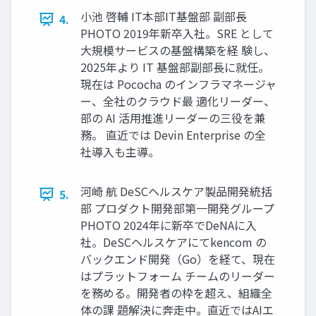
小池 啓輔 IT本部IT基盤部 副部長
4.
PHOTO 2019年新卒入社。SRE として
大規模サービスの基盤構築を経 験し、
2025年より IT 基盤部副部長に就任。
現在は Pococha のインフラマネージャ
ー、全社のクラウド最 適化リーダー、
部の AI 活用推進リーダーの三役を兼
務。 直近では Devin Enterprise の全
社導入も主導。
河崎 航 DeSCヘルスケア製品開発統括
5.
部 プロダクト開発部第一開発グループ
PHOTO 2024年に新卒でDeNAに入
社。DeSCヘルスケアにてkencom の
バックエンド開発（Go）を経て、現在
はプラットフォーム チームのリーダー
を務める。開発者の枠を超え、組織全
体の課 題解決に奔走中。直近ではAIエ