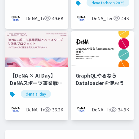
dena techcon 2025
を使う理由
DeNA_Tech
49.6K
DeNA_Tech
44K
【DeNA × AI Day】
GraphQLやるなら
DeNAスポーツ事業戦略
Dataloaderを使おう
とベイスターズAI強化
dena ai day
プロジェクト
DeNA_Tech
36.2K
DeNA_Tech
34.9K