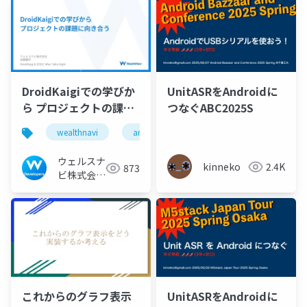
DroidKaigiでの学びか
UnitASRをAndroidに
ら プロジェクトの課題
つなぐABC2025S
に向き合う
wealthnavi
android
ウェルスナ
kinneko
2.4K
873
ビ株式会社
技術広報チ
ーム
これからのグラフ表示
UnitASRをAndroidに