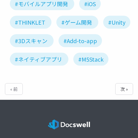
#モバイルアプリ開発
#iOS
#THINKLET
#ゲーム開発
#Unity
#3Dスキャン
#Add-to-app
#ネイティブアプリ
#M5Stack
« 前
次 »