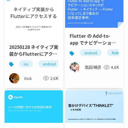
Flutter の Add-to-
app でナビゲーション
20250128 ネイティブ実
スタックが Flutter →
装からFlutterにアクセ
android
flutter
ネイティブ → Flutter
スする
になってしまう場合の
ios
android
flutter
高田 晴彦
4.6K
技術選定事例
itok
2.6K