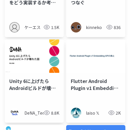
をどう実装するか考え
つなぐ
る（公開用）
ケーエス
1.5K
kinneko
836
Unity 6に上げたら
Flutter Android
Androidビルドが壊れ
Plugin v1 Embedding
た話
APIの廃止について
DeNA_Tech
8.8K
laiso 𝕏
2K