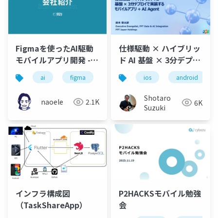
仕様駆動 × ハイブリッ
Figmaを使ったAI駆動
ド AI 基盤 × 3分デプロ
モバイルアプリ開発 -
イで実装するモバイル
コード生成しやすいデ
ios
android
ai
figma
android
ios
flutter
アプリ + AI Agent
ザイン設計の実例 -
Shotaro
naoele
2.1K
6K
Suzuki
インフラ構成図
P2HACKSモバイル勉強
（TaskShareApp）
会