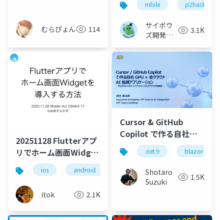
mbile
p2hacks
サイボウ
むらぴょん
114
3.1K
ズ開発本
部
Cursor & GitHub
Copilot で作る自社
20251128 Flutterアプ
GPU × 全クラウドAI 協
リでホーム画面Widget
.net 9
blazor
調アプリケーション- AI
を導入する方法
駆動開発新時代-
ios
android
flutter
Shotaro
1.5K
NVIDIA GPU ハイブリ
Suzuki
ッド×マルチクラウド
itok
2.1K
実装術-公開