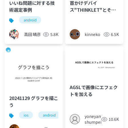
いいね問題に対する技
首かけデバイ
術選定事例
ス"THINKLET"とその
応用
android
高田 晴彦
5.8K
kinneko
6.5K
AGSLで画像にエフェク
トを加える
20241129 グラフを描こ
う
ios
android
flutter
yoneyama
10.6K
shumpei