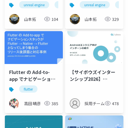
Android ゲーム開発 第
Android ゲーム開発
unreal engine
ue
unreal engine 5
unreal engine
ue5
ue
2版
山本拓
104
山本拓
329
Flutter の Add-to-
【サイボウズインター
app でナビゲーション
ンシップ2026】
スタックが Flutter →
Android開発（実務
flutter
Native → Flutter とな
型・育成型）コース
ってしまう場合のリリ
紹介資料
高田 晴彦
385
採用チーム
478
ース後課題と対応事例