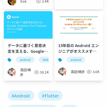
itok
2.4K
データに基づく意思決
15年目の Android エン
定を支える、Google
ジニアがオススメする
Analytics for
DroidKaigi 2024 のセ
android
firebase
android
Firebase のイベント送
ッション3選！
信
高田 晴
高田 晴彦
3.6K
50.1K
彦
#Android
#Flutter