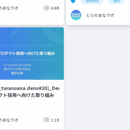
lambda
aws
のあなラボ
4.8K
とらのあなラボ
_toranoana.deno#20]_Deno
゙クト採用へ向けた取り組み
のあなラボ
1.1K