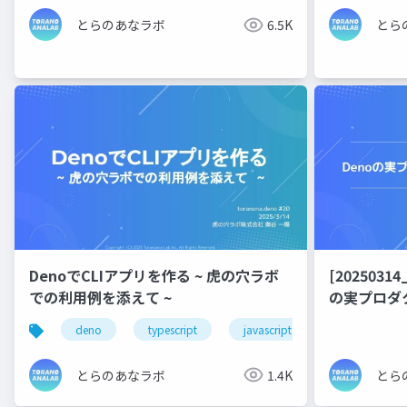
とらのあなラボ
6.5K
とら
DenoでCLIアプリを作る ~ 虎の穴ラボ
[20250314
での利用例を添えて ~
の実プロタ
deno
typescript
javascript
とらのあなラボ
1.4K
とら