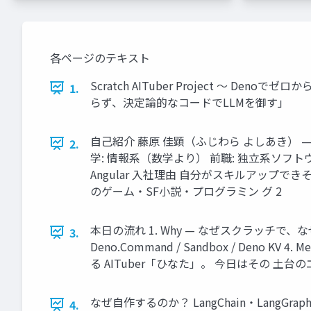
各ページのテキスト
Scratch AITuber Project ～ Deno
1.
らず、決定論的なコードでLLMを御す」
自己紹介 藤原 佳顕（ふじわら よしあき） — yosh
2.
学: 情報系（数学より） 前職: 独立系ソフトウェア会
Angular 入社理由 自分がスキルアップで
のゲーム・SF小説・プログラミン グ 2
本日の流れ 1. Why — なぜスクラッチで、なぜDenoな
3.
Deno.Command / Sandbox / Deno K
る AITuber「ひなた」。 今日はその 土台
なぜ自作するのか？ LangChain・Lang
4.