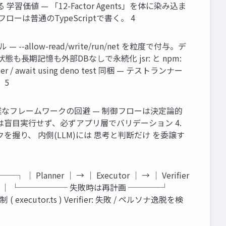
 — 「12-Factor Agents」を体に染み込ま
ーは普通のTypeScriptで書く。 4
llow-read/write/run/net を粒度で付与。デ
— 状態も長期記憶も外部DBなしで永続化 jsr: と npm:
er / await using deno test 同梱 — テストランナー
 5
雑なフレームワークの回避 — 制御フローは決定論的
出力は盲目実行せず、必ずアプリ層でバリデーション 4.
式チェックを握り、 内側(LLM)には 思考と判断だけ を委譲す
nner │ → │ Executor │ → │ Verifier
 │ └────── 失敗時は再計画 ────┘
xecutor.ts ) Verifier: 失敗 / ペルソナ逸脱を検