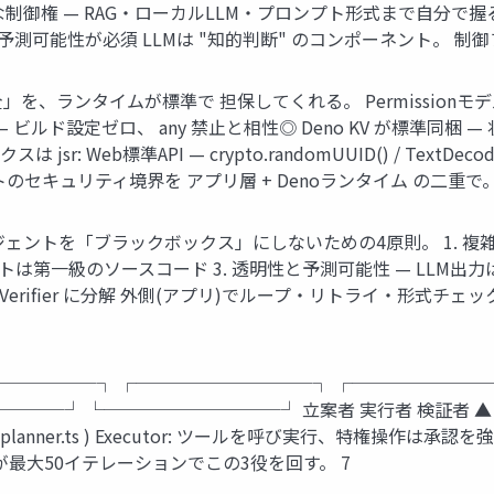
 — RAG・ローカルLLM・プロンプト形式まで自分で握る 学習価値
測可能性が必須 LLMは "知的判断" のコンポーネント。 制御フロ
、ランタイムが標準で 担保してくれる。 Permissionモデル — --a
く — ビルド設定ゼロ、 any 禁止と相性◎ Deno KV が標準同梱 
jsr: Web標準API — crypto.randomUUID() / TextDecod
セキュリティ境界を アプリ層 + Denoランタイム の二重で。
ェントを「ブラックボックス」にしないための4原則。 1. 複
プトは第一級のソースコード 3. 透明性と予測可能性 — LLM
utor / Verifier に分解 外側(アプリ)でループ・リトライ・形
────────┐ ┌──────────┐ ┌──────────┐ │ Pla
───┘ └──────────┘ 立案者 実行者 検証者 ▲
nner.ts ) Executor: ツールを呼び実行、特権操作は承認を強制 ( e
ent() が最大50イテレーションでこの3役を回す。 7