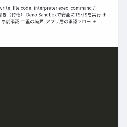
ile code_interpreter exec_command /
イル読み書き（特権） Deno Sandboxで安全にTS/JSを実行 ホ
op / 事前承認 二重の境界: アプリ層の承認フロー ＋