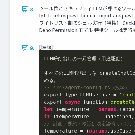
ツール群とセキュリティ LLMが呼べるツールは OpenAI F
8.
fetch_url request_human_input 
ワイトリスト制のシェル実行（特権） DuckDuck
Deno Permission モデル 特権ツールは実行前に
[beta]
9.
LLM呼び出しの一元管理（用途駆動）

すべてのLLM呼び出しを createChat
// src/agent/config.ts（抜粋）
export type LLMUseCase = 
"chat
export 
async
 function 
createCh
let
 temperature = 
params
if
// 計画・要約・検証は決定論寄り(0)、対話
temperature = (
params
.useCase 