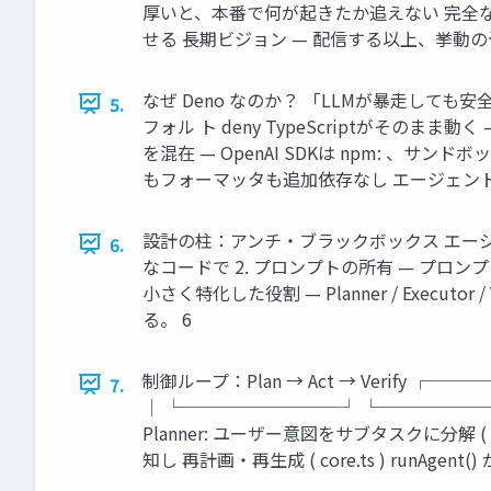
厚いと、本番で何が起きたか追えない 完全な制御権
せる 長期ビジョン — 配信する以上、挙動の予
なぜ Deno なのか？ 「LLMが暴走しても安全」を
5.
フォル ト deny TypeScriptがそのまま動
を混在 — OpenAI SDKは npm: 、サンドボックスは 
もフォーマッタも追加依存なし エージェントの
設計の柱：アンチ・ブラックボックス エージ
6.
なコードで 2. プロンプトの所有 — プロン
小さく特化した役割 — Planner / Exec
る。 6
制御ループ：Plan → Act → Verify ┌─
7.
│ └─────────┘ └───────
Planner: ユーザー意図をサブタスクに分解 ( pla
知し 再計画・再生成 ( core.ts ) runAg