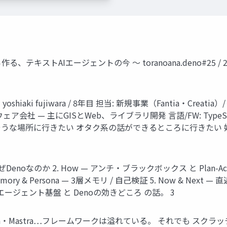
でゼロから作る、テキストAIエージェントの今 ～ toranoana.deno#25
iaki fujiwara / 8年目 担当: 新規事業（Fantia・Creat
社 — 主にGISとWeb、ライブラリ開発 言語/FW: TypeScript・
きそうな場所に行きたい オタク系の話ができるところに行きたい 好き
のか 2. How — アンチ・ブラックボックス と Plan-Act-Verify 3
V 4. Memory & Persona — 3層メモリ / 自己検証 5. Now &
のエージェント基盤 と Denoの効きどころ の話。 3
Graph・Mastra…フレームワークは溢れている。 それでも スク