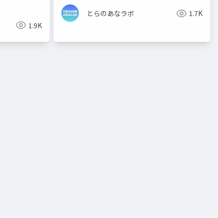
とらのあなラボ
1.7K
1.9K