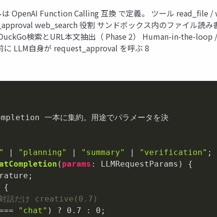
unction Calling 互換 で定義。 ツール read_file / write_f
/ request_approval web_search 役割 サンドボックス内のファ
Go検索とURL本文抽出（ Phase 2） Human-in-the-lo
 LLM自身が request_approval を呼ぶ 8
Completion 一本に集約。用途でパラメータを決

"
 | 
"planning"
 | 
"summary"
 | 
"verification"
atCompletion
(
params
: LLMRequestParams
)
だけ creative(0.7)
=== 
"chat"
) ? 
0.7
 : 
0
;
