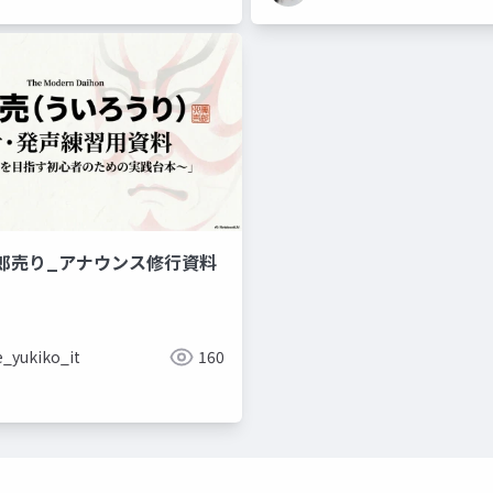
郎売り_アナウンス修行資料
e_yukiko_it
160