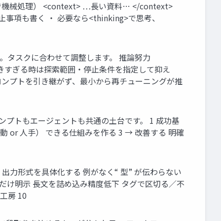
械処理） <context> …長い資料… </context>
止事項も書く ・ 必要なら<thinking>で思考、
ノブ。タスクに合わせて調整します。 推論努力
) 勝手に動きすぎる時は探索範囲・停止条件を指定して抑え
プロンプトを引き継がず、最小から再チューニングが推
プロンプトもエージェントも共通の土台です。 1 成功基
or 人手） できる仕組みを作る 3 → 改善する 明確
・出力形式を具体化する 例がなく“ 型” が伝わらない
時だけ明示 長文を詰め込み精度低下 タグで区切る／不
房 10