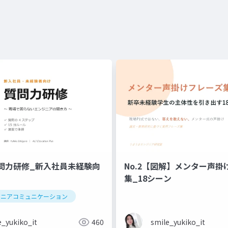
問力研修_新入社員未経験向
No.2【図解】メンター声掛
集_18シーン
ジニアコミュニケーション
e_yukiko_it
460
smile_yukiko_it