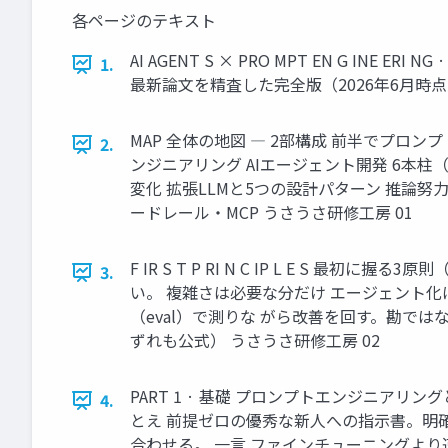
各ページのテキスト
AI AGENT S × PRO MPT EN G IN
1.
最新論文を精査した完全版（2026年6月時
MAP 全体の地図 ― 2部構成 前半でプロン
2.
ンジニアリング AIエージェント開発 6本柱
変化 拡張LLMと5つの設計パターン 推論
ードレール・MCP うさうさ研修工房 01
F IR S T P RI N C IP L E 
3.
い。 複雑さは必要な分だけ エージェント
（eval）で測りな がら改善を回す。勘ではなく数字。 出典： 
ずれも公式） うさうさ研修工房 02
PART 1 · 基礎 プロンプトエンジニア
4.
とえ 前提ゼロの優秀な新人への指示書。明確なほど成
合わせる。 一言 ファインチューニングより