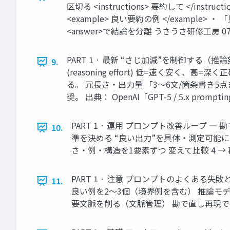
区切る <instructions> 要約して </ins
<example> 良い要約の例 </exampl
<answer>で結論を分離 うさうさ研修工房 0
PART 1 · 最新 “さじ加減”を制御す
9.
(reasoning effort) 低=速く安く
る。 冗長さ・出力量 「3〜6文/箇条書き
奨。 出典： OpenAI「GPT-5 / 5.x promp
PART 1 · 運用 プロンプト改善ループ
10.
準を決める “良い出力”を具体・測定可能に 
さ・例・構造を1要素ずつ 変えて比較 4 →
PART 1 · 注意 プロンプトのよくある
11.
良い例を2〜3個（境界例を含む） 推論モデ
要文脈を削る（文脈管理） 勘で直し再現で