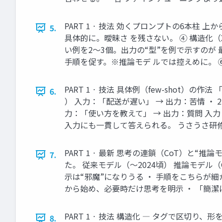
PART 1 · 技法 効くプロンプトの6本柱
5.
具体的に。曖昧さ を残さない。 ④ 構造化（X
い例を2〜3個。出力の“型”を例で示すのが 
手順を促す。※推論モデ ルでは控えめに。 ⑥
PART 1 · 技法 具体例（few-shot
6.
） 入力：「配送が遅い」 → 出力：苦情 ・
力：「使い方を教えて」 → 出力：質問 入力
入力にも一貫して答えられる。 うさうさ研修
PART 1 · 最新 思考の連鎖（CoT）
7.
た。 従来モデル（〜2024頃） 推論モデル（G
示は“邪魔”になりうる ・ 手順をこちらが細か
から始め、必要時だけ思考を明示 ・ 「簡潔
PART 1 · 技法 構造化 ― タグで区切
8.