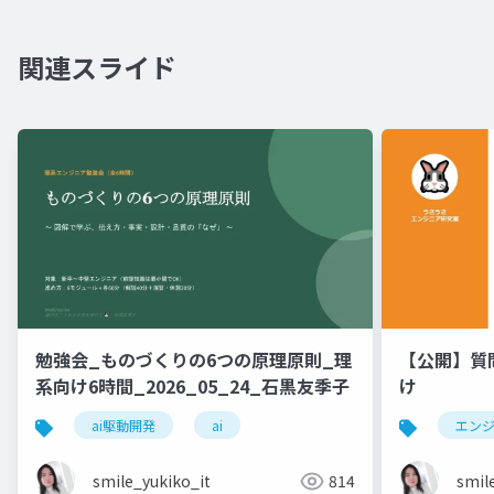
関連スライド
勉強会_ものづくりの6つの原理原則_理
【公開】質
系向け6時間_2026_05_24_石黒友季子
け
ai駆動開発
ai
エン
smile_yukiko_it
814
smil