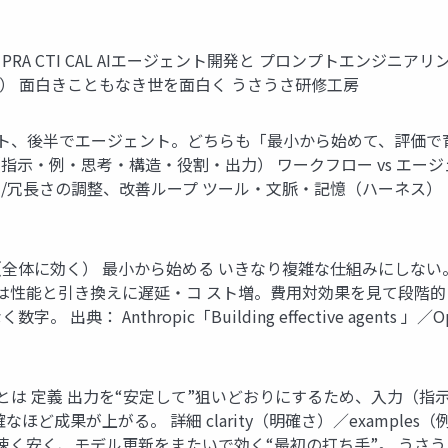
E ERI NG · PRA CTI CAL AIエージェント開発と プロンプ
点） 面白きこともなき世を面白く うさうさ研修工房
プト、後半でエージェント。どちらも「最小から始めて、評価で育てる」
（指示・例・思考・構造・役割・出力） ワークフロー vs エー
努力/冗長さの調整、改善ループ ツール・文脈・記憶（ハーネス
S 最初に握る3原則（全体に効く） 最小から始める いきなり複雑な仕組み
化は性能と引き換えに遅延・コ スト増。費用対効果を見て段階的
Anthropic「Building effective agents 」／OpenAI「A
リングとは 定義 出力を“安定して”狙いどおりにするため、入力
果が上がる。 詳細 clarity（明確さ）／examples（例）／
速く安く、モデル更新をまたいで効く“最初の打ち手”。 うさうさ