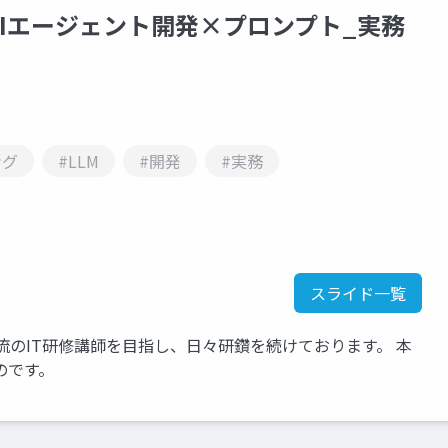
Iエージェント開発×プロンプト_実務
ング
#LLM
#開発
#実務
スライド一覧
流のIT研修講師を目指し、日々研鑽を続けております。 本
のです。