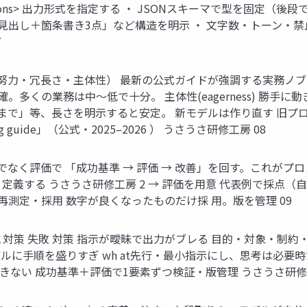
tructions> 出力形式を指定する ・ JSONスキーマで型を固定（後段で機
e> ・ 「見出し＋箇条書き3点」など構造を明示 ・ 文字数・トーン・禁
7
る（推論努力・冗長さ・主体性） 最新の公式ガイドが強調する実務
、高=深く正確。多くの業務は中〜低で十分。 主体性(eagerness
5点まで」等、長さを明示すると安定。 新モデルは作り直す 旧
ting guide」（公式・2025–2026 ） うさうさ研修工房 08
 ― 勘でなく評価で 「成功基準 → 評価 → 改善」を回す。これが
定義する うさうさ研修工房 2 → 評価を用意 代表例で採点（自動 
 再測定・採用 数字が良くなったものだけ採 用。版を管理 09
失敗と対策 失敗 対策 指示が曖昧で出力がブレる 目的・対象・制約
ルに手順を盛りすぎ wh at先行・最小指示にし、思考は必要
きない 成功基準＋評価で1要素ずつ検証・版管理 うさうさ研修工