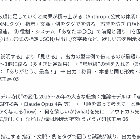
 上から順に足していくと効果が積み上がる（Anthropic公式の
MLタグ） 指示・文脈・例をタグで区切る。誤読を防ぎ 再現性UP。
最速。 ⑤ 役割・システム 「あなたは〇〇」で前提と語り口を固
 出力形式の指定 JSON/見出し/文字数など、欲しい形を明示す 
）の作法 「説明する」より「見せる」。出力の型は例で伝えるのが最短ル
 2〜3個に絞る（多すぎは逆効果） ・ “境界線”の例を入れる（
：「ありがとう、最高！」 → 出力：称賛 ・ 本番と同じ形式・
工房 05
と“推論モデル時代”の変化 2025〜26年の大きな転換：推論モデ
PT-5系・Claude Opus 4系 等） ・ 「順を追って考えて
く与える(how) ・ 何を欲しいか(what)を先に＝アウトカム
に/詳しく」など出力量は明示が有効 うさうさ研修工房 06
り、形を指定する 指示・文脈・例をタグで囲うと誤読が減り、出力も