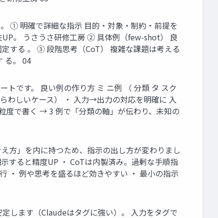
体系）。 ① 明確で詳細な指示 目的・対象・制約・前提を
 うさうさ研修工房 ② 具体例（few-shot） 良
定する 。 ③ 段階思考（CoT） 複雑な課題は考える
る。 04
ートです。 良い例の作り方 ミ ニ例 （ 分類 タ スク
紛らわしいケース） ・ 入力→出力の対応を明確に 入
粒度で書く → 3 例で「分類の軸」が伝わり、未知の
ルは「考え方」を内に持つため、指示の出し方が変わりまし
」と明示すると精度UP ・ CoTは内製済み。過剰な手順指
先行 ・ 例や思考を盛るほど効きやすい ・ 最小の指示
安定します（Claudeはタグに強い）。 入力をタグで