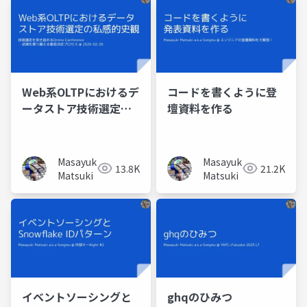
Web系OLTPにおけるデ
コードを書くように登
ータストア技術選定の
壇資料を作る
私感的史観
Masayuki
Masayuki
13.8K
21.2K
Matsuki
Matsuki
イベントソーシングと
ghqのひみつ