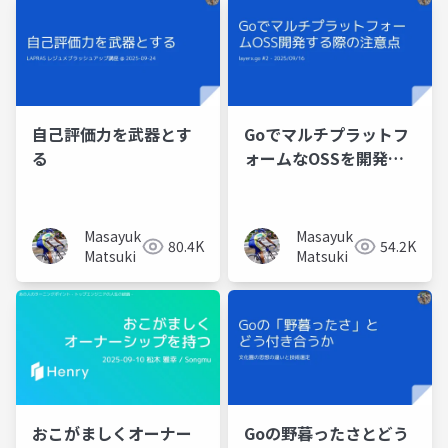
自己評価力を武器とす
Goでマルチプラットフ
る
ォームなOSSを開発す
る時の注意点
Masayuki
Masayuki
80.4K
54.2K
Matsuki
Matsuki
おこがましくオーナー
Goの野暮ったさとどう