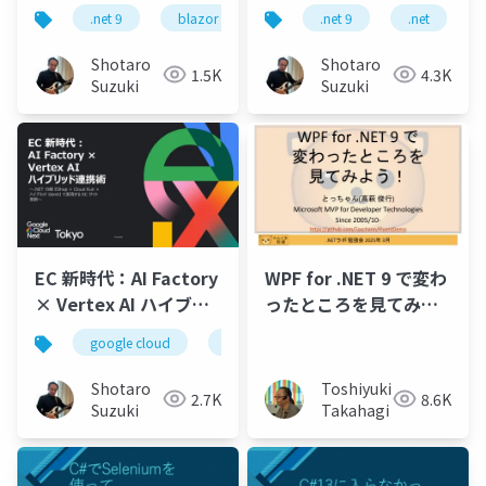
GPU × 全クラウドAI 協
用の最新動向
.net 9
blazor
maui
.net 9
.net maui
.net
as
調アプリケーション- AI
駆動開発新時代-
Shotaro
Shotaro
1.5K
4.3K
NVIDIA GPU ハイブリ
Suzuki
Suzuki
ッド×マルチクラウド
実装術-公開
EC 新時代：AI Factory
WPF for .NET 9 で変わ
× Vertex AI ハイブリ
ったところを見てみよ
ッド連携術 - 配布用(当
う！
google cloud
cloud run
gemini 2.5 pro
日実施版)
Shotaro
Toshiyuki
2.7K
8.6K
Suzuki
Takahagi