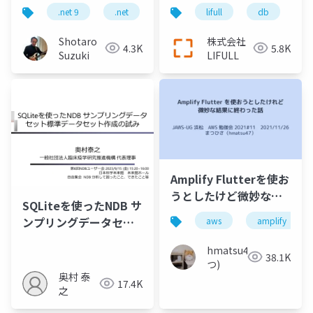
用の最新動向
.net 9
.net
c
c 13
lifull
.net maui
db
sq
Shotaro
株式会社
4.3K
5.8K
Suzuki
LIFULL
Amplify Flutterを使お
うとしたけど微妙な結
SQLiteを使ったNDB サ
果に終わった話
ンプリングデータセッ
aws
amplify
ト標準データセット作
hmatsu47(ま
成の試み
38.1K
つ)
奥村 泰
17.4K
之