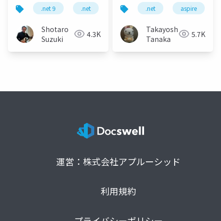
用の最新動向
.net 9
.net
c
c 13
.net
.net maui
aspire
Shotaro
Takayoshi
4.3K
5.7K
Suzuki
Tanaka
運営：株式会社アプルーシッド
利用規約
プライバシーポリシー