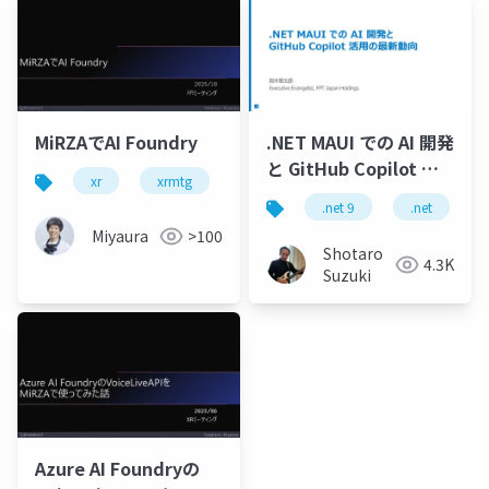
MiRZAでAI Foundry
.NET MAUI での AI 開発
と GitHub Copilot 活
xr
xrmtg
用の最新動向
.net 9
.net
Miyaura
>100
Shotaro
4.3K
Suzuki
Azure AI Foundryの