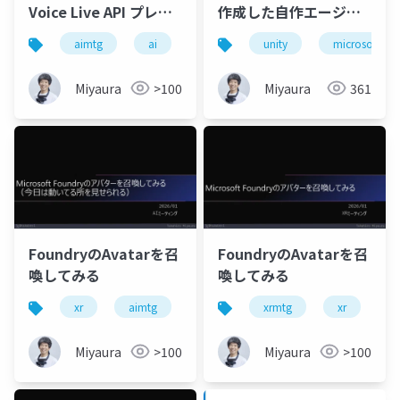
Voice Live API プレビ
作成した自作エージェ
ュー版を調査した話
ントをアバターにして
aimtg
ai
microsoftfoundry
unity
microsoftfou
azure
対話してみた！
Miyaura
>100
Miyaura
361
FoundryのAvatarを召
FoundryのAvatarを召
喚してみる
喚してみる
xr
aimtg
microsoftfoundry
xrmtg
unity
xr
m
Miyaura
>100
Miyaura
>100