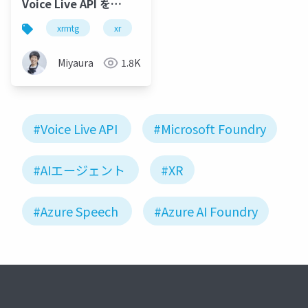
Voice Live API を
MiRZAでつかってみた
xrmtg
xr
mirza
ai
llm
a
話
Miyaura
1.8K
#Voice Live API
#Microsoft Foundry
#AIエージェント
#XR
#Azure Speech
#Azure AI Foundry