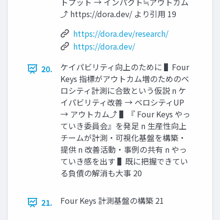
トプット → インパクト≒アウトカム
⤴ https://dora.dev/ より引⽤ 19
https://dora.dev/research/
https://dora.dev/
ケイパビリティ向上のために ▌Four
20.
Keys 指標がアウトカム増のためのベ
ロシティ計測に合致という仮説 n ケ
イパビリティ改善 → ベロシティUP
→ アウトカム⤴ ▌『 Four Keys やっ
ていき委員会』を発⾜ n ⽣産性向上
チームが計測・可視化基盤を構築・
提供 n 改善活動・事例の共有 n やっ
ていき感を出す ▌既に把握できてい
る負債の解消も⼤事 20
Four Keys 計測基盤の構築 21
21.