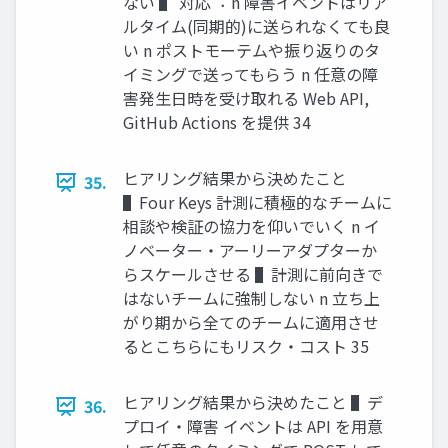
ない ▌ 対応︓ n 障害イベントはリア
ルタイム(同期的)に送られなくても良
い n ポストモーテムや振り返りのタ
イミングで送ってもらう n 任意の障
害発⽣⽇時を受け取れる Web API,
GitHub Actions を提供 34
ヒアリング結果から決めたこと
35.
▌Four Keys 計測に積極的なチームに
相談や検証の協⼒を仰いでいく n イ
ノベーター・アーリーアダプターか
らスケールさせる ▌計測に前向きで
はないチームに強制しない n ⽴ち上
がり期から全てのチームに適⽤させ
るとこちらにもリスク・コスト 35
ヒアリング結果から決めたこと ▌デ
36.
プロイ・障害 イベントは API を⽤意