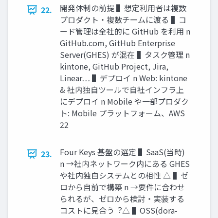
開発体制の前提 ▌想定利⽤者は複数
22.
プロダクト・複数チームに渡る ▌コ
ード管理は全社的に GitHub を利⽤ n
GitHub.com, GitHub Enterprise
Server(GHES) が混在 ▌タスク管理 n
kintone, GitHub Project, Jira,
Linear… ▌デプロイ n Web: kintone
& 社内独⾃ツールで⾃社インフラ上
にデプロイ n Mobile や⼀部プロダク
ト: Mobile プラットフォーム、AWS
22
Four Keys 基盤の選定 ▌SaaS(当時)
23.
n →社内ネットワーク内にある GHES
や社内独⾃システムとの相性 △ ▌ゼ
ロから⾃前で構築 n →要件に合わせ
られるが、ゼロから検討・実装する
コストに⾒合う︖△ ▌OSS(dora-