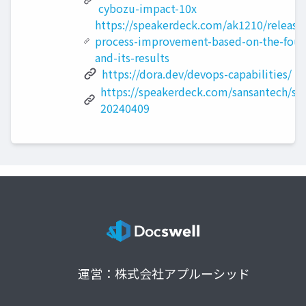
cybozu-impact-10x
https://speakerdeck.com/ak1210/release
process-improvement-based-on-the-four
and-its-results
https://dora.dev/devops-capabilities/
https://speakerdeck.com/sansantech/sa
20240409
運営：株式会社アプルーシッド