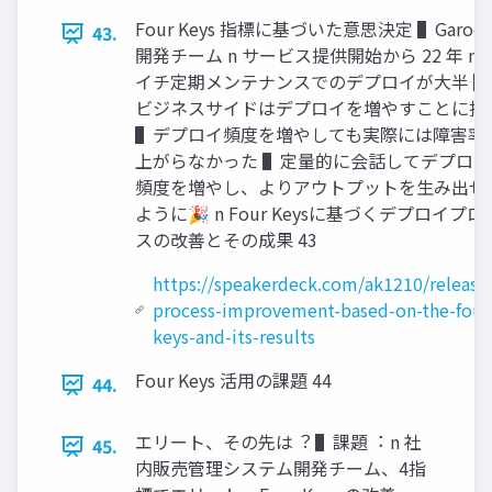
Four Keys 指標に基づいた意思決定 ▌Garoo
43.
開発チーム n サービス提供開始から 22 年 n 
イチ定期メンテナンスでのデプロイが⼤半 ▌
ビジネスサイドはデプロイを増やすことに抵
▌デプロイ頻度を増やしても実際には障害率
上がらなかった ▌定量的に会話してデプロイ
頻度を増やし、よりアウトプットを⽣み出せ
ように🎉 n Four Keysに基づくデプロイプロ
スの改善とその成果 43
https://speakerdeck.com/ak1210/release
process-improvement-based-on-the-four
keys-and-its-results
Four Keys 活⽤の課題 44
44.
エリート、その先は︖ ▌課題︓ n 社
45.
内販売管理システム開発チーム、4指