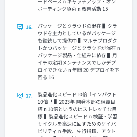
ードベース n キャッチアップ・オン
ボーディング負荷 n 改善活動 15
パッケージとクラウドの混在 ▌クラ
16.
ウドを主⼒としているがパッケージ
も継続して提供中 ▌マルチプロダク
トかつパッケージとクラウドが混在 n
パッケージ製品・仕組みに依存 ▌⽉
イチの定期メンテナンスでしかデプ
ロイできない n 年間 20 デプロイを下
回る 16
製品進化スピード10倍︕インパクト
17.
10倍︕ ▌2023年 開発本部の組織⽬
標 n 10倍というのはストレッチな⽬
標 ▌製品進化スピード n 検証・学習
サイクルを⾼速に回すためのケイパ
ビリティ n ⼿段、先⾏指標、アウト