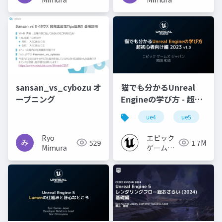
sansan_vs_cybozu オ
猫でも分かるUnreal
ープニング
Engineの学び方 - 超初
心者向け編 - 2023 v1.0
ue4
ue5
u
Ryo
エピック
529
1.7M
Mimura
ゲームズ
ジャパン