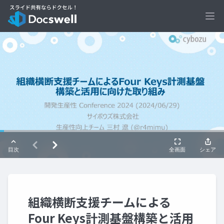
Ope
組織横断支援チームによる
Four Keys計測基盤構築と活用