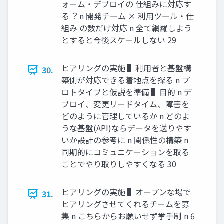
ォーム・デプロイの 仕組みに対応す
る︖ n 開発チーム × 利⽤ツール・仕
組み の数だけ対応 n 全て網羅しよう
とすると今後スケールしない 29
ヒアリングの実施 ▌利⽤者と基盤構
30.
築側が対応できる着地点を探る n プ
ロトタイプと仮説を準備 ▌⽬的 n デ
プロイ、変更リードタイム、障害を
どのように管理しているか n どのよ
うな基盤(API)ならデータを送りやす
いか設計の参考に n 関係性の構築 n
同期的にコミュニケーションを取る
ことでやり取りしやすくなる 30
ヒアリングの実施 ▌オープンな場で
31.
ヒアリングさせてくれるチームを募
集 n こちらからお願いせず挙⼿制 n 6