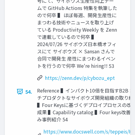
号にて、サイボウズ⽣産性向上チー
ムで GitHub Actions 特集を執筆した
ので何卒 ▌ ほぼ毎週、開発⽣産性に
まつわる技術やニュースを取り上げ
ている Productivity Weekly を Zenn
で連載しているので何卒 ▌
2024/07/26 サイボウズ⽇本橋オフィ
スにて サイボウズ × Sansan さんで
合同で開発⽣ 産性にまつわるイベン
トを⾏うので何卒 We're hiring!! 53
https://zenn.dev/p/cybozu_ept
Reference ▌インパクト10倍を⽬指すB2B S
54.
チプロダクトなサイボウズ開発組織の取り組 
▌Four Keysに基づくデプロイプロセスの改
成果 ▌Capability catalog ▌Four keys
み事例紹介 54
https://www.docswell.com/s/teppeis/K