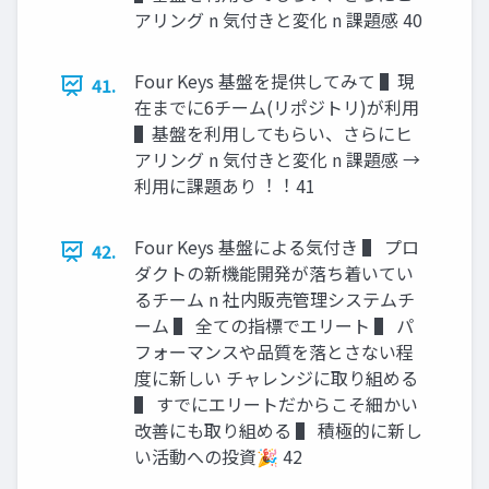
アリング n 気付きと変化 n 課題感 40
Four Keys 基盤を提供してみて ▌現
41.
在までに6チーム(リポジトリ)が利⽤
▌基盤を利⽤してもらい、さらにヒ
アリング n 気付きと変化 n 課題感 →
利⽤に課題あり︕︕ 41
Four Keys 基盤による気付き ▌ プロ
42.
ダクトの新機能開発が落ち着いてい
るチーム n 社内販売管理システムチ
ーム ▌ 全ての指標でエリート ▌ パ
フォーマンスや品質を落とさない程
度に新しい チャレンジに取り組める
▌ すでにエリートだからこそ細かい
改善にも取り組める ▌ 積極的に新し
い活動への投資🎉 42