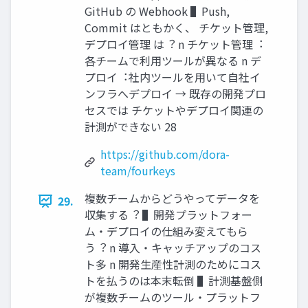
GitHub の Webhook ▌Push,
Commit はともかく、 チケット管理,
デプロイ管理 は︖ n チケット管理︓
各チームで利⽤ツールが異なる n デ
プロイ︓社内ツールを⽤いて⾃社イ
ンフラへデプロイ → 既存の開発プロ
セスでは チケットやデプロイ関連の
計測ができない 28
https://github.com/dora-
team/fourkeys
複数チームからどうやってデータを
29.
収集する︖ ▌開発プラットフォー
ム・デプロイの仕組み変えてもら
う︖ n 導⼊・キャッチアップのコス
ト多 n 開発⽣産性計測のためにコス
トを払うのは本末転倒 ▌計測基盤側
が複数チームのツール・プラットフ