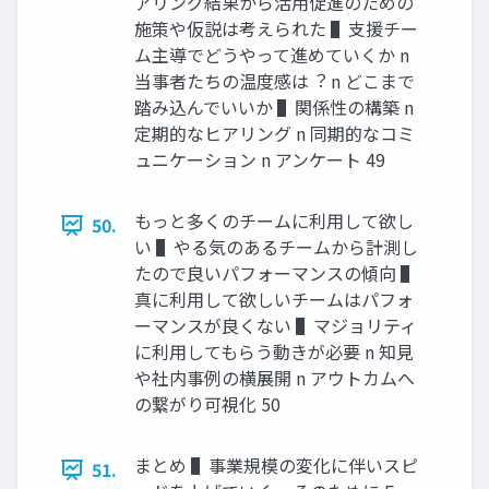
アリング結果から活⽤促進のための
施策や仮説は考えられた ▌⽀援チー
ム主導でどうやって進めていくか n
当事者たちの温度感は︖ n どこまで
踏み込んでいいか ▌関係性の構築 n
定期的なヒアリング n 同期的なコミ
ュニケーション n アンケート 49
もっと多くのチームに利⽤して欲し
50.
い ▌やる気のあるチームから計測し
たので良いパフォーマンスの傾向 ▌
真に利⽤して欲しいチームはパフォ
ーマンスが良くない ▌マジョリティ
に利⽤してもらう動きが必要 n 知⾒
や社内事例の横展開 n アウトカムへ
の繋がり可視化 50
まとめ ▌事業規模の変化に伴いスピ
51.