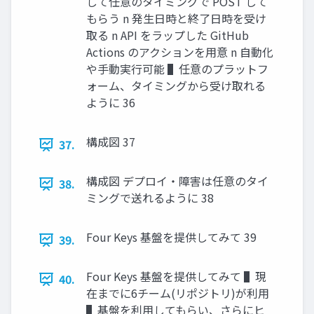
して任意のタイミングで POST して
もらう n 発⽣⽇時と終了⽇時を受け
取る n API をラップした GitHub
Actions のアクションを⽤意 n ⾃動化
や⼿動実⾏可能 ▌任意のプラットフ
ォーム、タイミングから受け取れる
ように 36
構成図 37
37.
構成図 デプロイ・障害は任意のタイ
38.
ミングで送れるように 38
Four Keys 基盤を提供してみて 39
39.
Four Keys 基盤を提供してみて ▌現
40.
在までに6チーム(リポジトリ)が利⽤
▌基盤を利⽤してもらい、さらにヒ