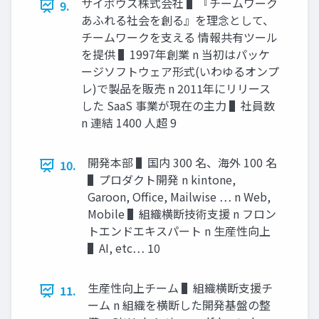
サイボウズ株式会社 ▌『チームワーク
9.
あふれる社会を創る』を理念として、
チームワークを⽀える 情報共有ツール
を提供 ▌1997年創業 n 当初はパッケ
ージソフトウェア形式(いわゆるオンプ
レ)で製品を販売 n 2011年にリリース
した SaaS 事業が現在の主⼒ ▌社員数
n 連結 1400 ⼈超 9
開発本部 ▌国内 300 名、海外 100 名
10.
▌プロダクト開発 n kintone,
Garoon, Office, Mailwise … n Web,
Mobile ▌組織横断技術⽀援 n フロン
トエンドエキスパート n ⽣産性向上
▌AI, etc… 10
⽣産性向上チーム ▌組織横断⽀援チ
11.
ーム n 組織を横断した開発基盤の整