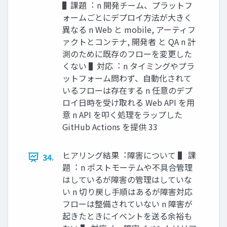
▌課題︓ n 開発チーム、プラットフ
ォームごとにデプロイ⽅法が⼤きく
異なる n Web と mobile, アーティフ
ァクトとコンテナ, 開発者 と QA n 計
測のために既存のフローを変更した
くない ▌対応︓ n タイミングやプラ
ットフォーム問わず、⾃動化されて
いるフローは存在する n 任意のデプ
ロイ⽇時を受け取れる Web API を⽤
意 n API を叩く処理をラップした
GitHub Actions を提供 33
ヒアリング結果︓障害について ▌ 課
34.
題︓ n ポストモーテムや不具合管理
はしているが障害の管理はしていな
い n 切り戻し⼿順はあるが障害対応
フローは整備されていない n 障害が
起きたときにイベントを送る余裕も