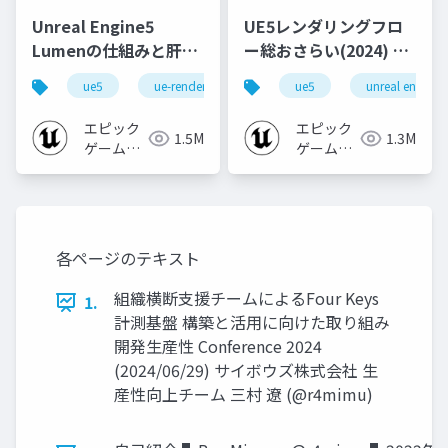
Unreal Engine5
UE5レンダリングフロ
Lumenの仕組みと肝心
ー総おさらい(2024) 基
なところ
礎編！
ue5
ue-rendering
ue-lumen
ue5
unreal engine
[CEDEC+KYUSHU
2024]
エピック
エピック
1.5M
1.3M
ゲームズ
ゲームズ
ジャパン
ジャパン
各ページのテキスト
組織横断⽀援チームによるFour Keys
1.
計測基盤 構築と活⽤に向けた取り組み
開発⽣産性 Conference 2024
(2024/06/29) サイボウズ株式会社 ⽣
産性向上チーム 三村 遼 (@r4mimu)