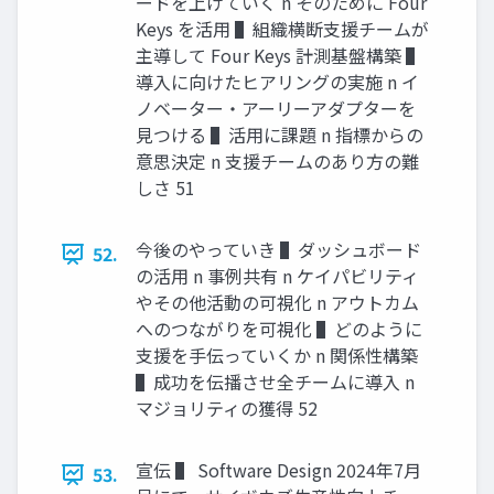
ードを上げていく n そのために Four
Keys を活⽤ ▌組織横断⽀援チームが
主導して Four Keys 計測基盤構築 ▌
導⼊に向けたヒアリングの実施 n イ
ノベーター・アーリーアダプターを
⾒つける ▌活⽤に課題 n 指標からの
意思決定 n ⽀援チームのあり⽅の難
しさ 51
今後のやっていき ▌ダッシュボード
52.
の活⽤ n 事例共有 n ケイパビリティ
やその他活動の可視化 n アウトカム
へのつながりを可視化 ▌どのように
⽀援を⼿伝っていくか n 関係性構築
▌成功を伝播させ全チームに導⼊ n
マジョリティの獲得 52
宣伝 ▌ Software Design 2024年7⽉
53.