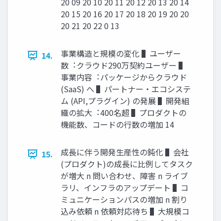
20 09 20 10 20 11 20 12 20 13 20 14
20 15 20 16 20 17 20 18 20 19 20 20
20 21 20 22 0 13
事業構造と規模の変化 ▌ユーザー
14.
数︓クラウド290万契約ユーザー ▌
事業内容︓パッケージからクラウド
(SaaS) へ ▌パートナー・エコシステ
ム (API,プラグイン) の発展 ▌開発組
織の拡⼤︓400名超 ▌プロダクトの
機能数、コードの⾏数の増加 14
成⻑に伴う開発⽣産性の鈍化 ▌会社
15.
(プロダクト)の成⻑に⽐例してタスク
が増⼤ n 問い合わせ、障害 n ライブ
ラリ、インフラのアップデート ▌コ
ミュニケーションパスの増加 n 割り
込み依頼 n 依頼対応待ち ▌⼤規模コ