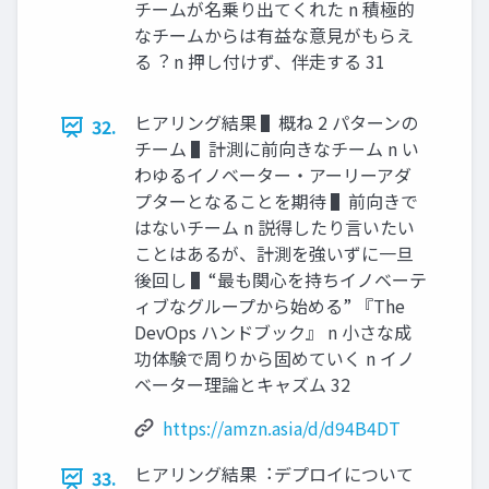
チームが名乗り出てくれた n 積極的
なチームからは有益な意⾒がもらえ
る︖ n 押し付けず、伴⾛する 31
ヒアリング結果 ▌概ね 2 パターンの
32.
チーム ▌計測に前向きなチーム n い
わゆるイノベーター・アーリーアダ
プターとなることを期待 ▌前向きで
はないチーム n 説得したり⾔いたい
ことはあるが、計測を強いずに⼀旦
後回し ▌“最も関⼼を持ちイノベーテ
ィブなグループから始める” 『The
DevOps ハンドブック』 n ⼩さな成
功体験で周りから固めていく n イノ
ベーター理論とキャズム 32
https://amzn.asia/d/d94B4DT
ヒアリング結果︓デプロイについて
33.