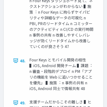
n Four Keys ダッシュボード⾒て、ネ
クストアクションがわからない ▌施
策︓ n Four Keys に拘らずケイパビ
リティや詳細なデータの可視化 n
PBI, PRのリードタイム n コミッター
のアクティビティ n CI/CD の実⾏時間
n 事例の共有 n 改善しやすくレバレ
ッジが効くリードタイムから改善し
ていくのが良さそう 47
Four Keys とモバイル開発の相性
48.
▌iOS, Android 開発チーム ▌課題︓
n 審査・段階的デプロイ n PM「アプ
リの機能を Web に追いつかせること
を優先」 ▌施策︓ n 事例の共有 n
iOS, Android 同⼠で情報共有 48
⽀援チームだからこその難しさ ▌ヒ
49.