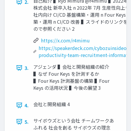
⾃⼰紹介 ▌Ryo Mimura @r4mimu ▌2022
2.
株式会社 新卒⼊社 n 2022年 7⽉ ⽣産性向上
社内向け CI/CD 基盤構築・運⽤ n Four Key
築・運⽤ n CI/CD 改善 ▌スライドのリンクを 
ので参照ください 2
https://x.com/r4mimu
https://speakerdeck.com/cybozuinsideout
productivity-team-recruitment-informati
アジェンダ ▌会社と開発組織の紹介
3.
▌なぜ Four Keys を計測するか
▌Four Keys 計測基盤の構築 ▌Four
Keys の活⽤状況 ▌今後の展望 3
会社と開発組織 4
4.
サイボウズという会社 チームワークあ
5.
ふれる 社会を創る サイボウズの理念