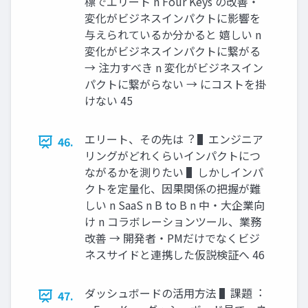
標でエリート n Four Keys の改善・
変化がビジネスインパクトに影響を
与えられているか分かると 嬉しい n
変化がビジネスインパクトに繋がる
→ 注⼒すべき n 変化がビジネスイン
パクトに繋がらない → にコストを掛
けない 45
エリート、その先は︖ ▌エンジニア
46.
リングがどれくらいインパクトにつ
ながるかを測りたい ▌しかしインパ
クトを定量化、因果関係の把握が難
しい n SaaS n B to B n 中・⼤企業向
け n コラボレーションツール、業務
改善 → 開発者・PMだけでなくビジ
ネスサイドと連携した仮説検証へ 46
ダッシュボードの活⽤⽅法 ▌課題︓
47.