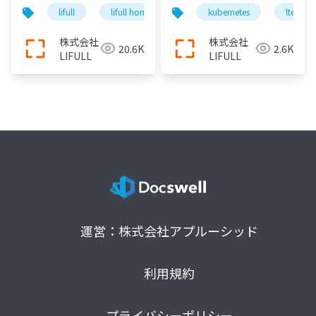
プリケーションの基盤
ン実行基盤 KEEL につ
lifull
lifull home's
cto
kubernetes
keel
ltech
engin
集約、日本最大級の不
いて
動産・住宅情報サイト
株式会社
株式会社
20.6K
2.6K
『LIFULL HOME'S』を
LIFULL
LIFULL
支え続けるエンジニア
リング＿長沢翼
運営：株式会社アプルーシッド
利用規約
プライバシーポリシー