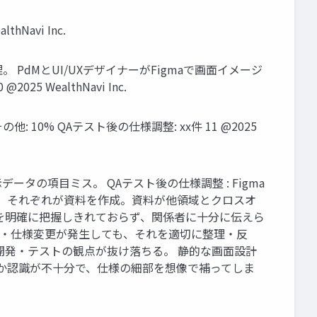
Navi Inc.
PdMとUI/UXデザイナーがFigmaで画面イメージ
WealthNavi Inc.
他: 10% QAテスト後の仕様調整: xx件 11 @2025
データの項目ミス。 QAテスト後の仕様調整 : Figma
で、それぞれが資料を作成。資料が他領域とクロスオ
成形を明確に把握しきれておらず、関係者に十分に伝えら
求・仕様変更が発生しても、それを適切に整理・反
や開発・テストの観点が抜け落ちる。 静的な画面設計
きか認識が不十分で、仕様の細部を想像で補ってしま