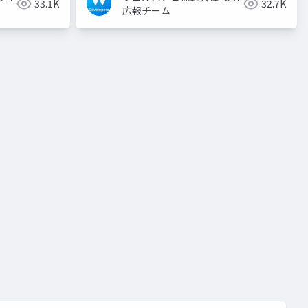
33.1K
32.7K
広報チーム