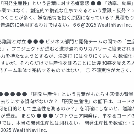
. 「開発生産性」という言葉に対する嫌悪感 ● ● 「効率、
作業ではなく、創造的で複雑な仕事であるという意識・反発？ 2
結びつくことが多く、嫌な感情を抱く原因になっている？ 見積も
用するわけではない。 6 6 @2025 WealthNavi Inc.
巡る議論と対立 ● ● ● ビジネス部門と開発チームの間での
る」。プロジェクトが進むと進捗遅れのリカバリーに悩まされ
を持たせようとするが、決定打 にはなりにくい。 4. 数値化
すいが、それらだけで生産性を測ることには違 和感を覚える
チーム単体で完結するものではない。 ○ 不確実性が大きく、単純
● ● ● ● ● 「開発生産性」という言葉がもたらす感情の
去りにする傾向がないか？ 「開発生産性」の低下は、コード
「何を目的として生産性を測るのか？」を明確にしないと、議論
が重要。 まとめ ● ● ● ソフトウェア開発は、単なるコー
けでは、本当の開発生産性は測れない。 開発生産性を数値化
ealthNavi Inc.