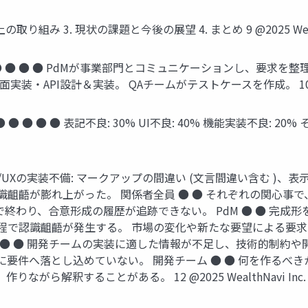
組み 3. 現状の課題と今後の展望 4. まとめ 9 @2025 Wealth
● ● ● PdMが事業部門とコミュニケーションし、要求を整理。 
API設計＆実装。 QAチームがテストケースを作成。 10 @2025 
 ● ● 表記不良: 30% UI不良: 40% 機能実装不良: 20% その
/UXの実装不備: マークアップの間違い (文言間違い含む )、表示
齟齬が膨れ上がった。 関係者全員 ● ● それぞれの関心事
りで終わり、合意形成の履歴が追跡できない。 PdM ● ● 完
程で認識齟齬が発生する。 市場の変化や新たな要望による要
ナー ● ● 開発チームの実装に適した情報が不足し、技術的制約
要件へ落とし込めていない。 開発チーム ● ● 何を作るべ
ながら解釈することがある。 12 @2025 WealthNavi Inc.