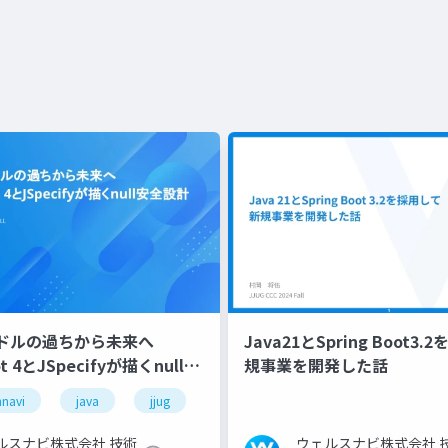
0億ドルの過ちから未来へ
Java21とSpring Boot3
ot 4とJSpecifyが描くnull安
規事業を開発した話
hnavi
java
jjug
ルスナビ株式会社 技術
ウェルスナビ株式会社 