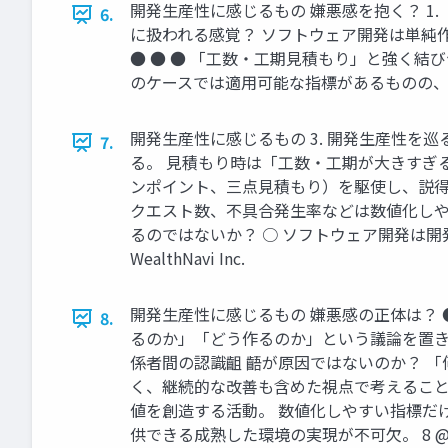
開発⽣産性に感じるもの 嫌悪感を抱く？ 1
6.
に扱われる感覚？ ソフトウェア開発は単純
● ● ● 「工数・工期見積もり」と強く
のケースでは適用可能な指標があるものの、普遍的に通
開発⽣産性に感じるもの 3. 開発生産性を
7.
る。 見積もり時は「工数・工期が大きすぎ
ンポイント、三点見積もり）を駆使し、説得力
クエスト数、不具合発生率などは数値化しや
るのではないか？ ○ ソフトウェア開発は開発
WealthNavi Inc.
開発⽣産性に感じるもの 嫌悪感の正体は？ 
8.
るのか」「どう作るのか」という議論を置き
係者間の認識齟 齬が原因ではないのか？ 
く、継続的な改善も含めた視点で考えること
値を創造する活動。 数値化しやすい指標だ
供できる成熟した環境の実現が不可欠。 8 @2025 W