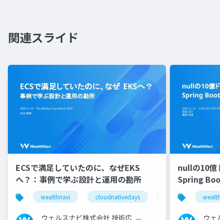
関連スライド
ECSで満足していたのに、なぜEKS
nullの1
へ？：事例で学ぶ設計と運用の勘所
Spring Bo
全設計
wealthnavi
cloudnativedays
eks
ecs
wealt
ウェルスナビ株式会社 技術広
ウェ