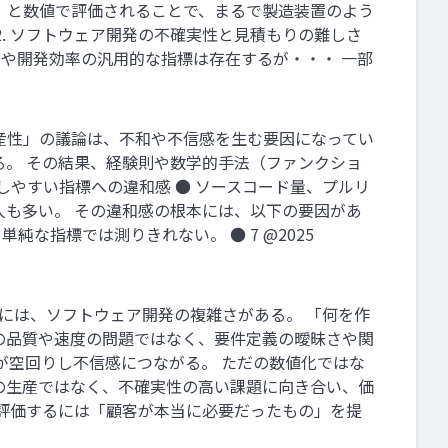
効率」と数値で評価されることで、まるで製造装置のよう
. ソフトウェア開発の不確実性と見積もりの難しさ
りや開発効率の汎用的な指標は存在するが・・・ 一部
「生産性」の議論は、不和や不信感を生む要因になってい
る。 その結果、経験則や数学的手法（ファンクショ
しやすい指標への違和感 ● ソースコード量、プルリ
人も多い。 その違和感の根本には、以下の要因があ
な指標では測りきれない。 ● 7 @2025
背景には、ソフトウェア開発の複雑さがある。 「何を作
の品質や速度の問題ではなく、要件定義の曖昧さや関
が空回りし不信感につながる。 ただの数値化ではな
ドの生産ではなく、不確実性の高い課題に向き合い、価
・評価するには「顧客が本当に必要だったもの」を提