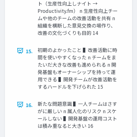
ト（⽣産性向上しナイト →
Productivity.fm） n ⽣産性向上チー
ムや他のチームの改善活動を共有 n
組織を横断した意⾒交換の場作り、
改善の⽂化づくりも⽬的 14
初期のよかったこと ▌改善活動に時
15.
間を使いやすくなった n チームをま
たいだ⼤きな改善も進められる n 開
発基盤もオーナーシップを持って運
⽤できる ▌開発チームが改善活動を
するハードルを下げられた 15
新たな問題意識 ▌⼀⼈チームはさす
16.
がに厳しい n 属⼈化のリスク n スケ
ールしない ▌開発基盤の運⽤コスト
は積み重なると⼤きい 16