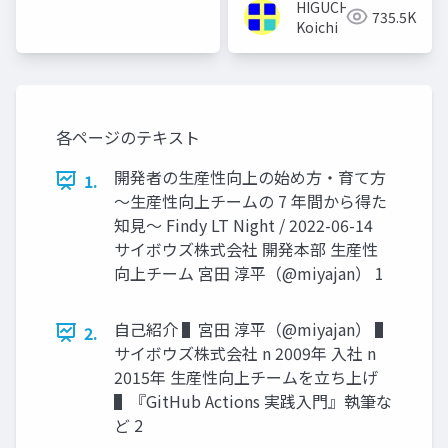
HIGUCHI
735.5K
Koichi
各ページのテキスト
開発者の⽣産性向上の始め⽅・育て⽅
1.
〜⽣産性向上チームの 7 年間から得た
知⾒〜 Findy LT Night / 2022-06-14
サイボウズ株式会社 開発本部 ⽣産性
向上チーム 宮⽥ 淳平（@miyajan） 1
⾃⼰紹介 ▌宮⽥ 淳平（@miyajan） ▌
2.
サイボウズ株式会社 n 2009年 ⼊社 n
2015年 ⽣産性向上チームを⽴ち上げ
▌『GitHub Actions 実践⼊⾨』執筆な
ど 2