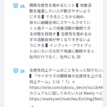
開発⽣産性を⾼めるヒント ▌改善活
28.
動を推進したい⼈が動きやすいよう
にする ▌できるところから始め、
徐々に組織全体にスケールさせてい
く n 各チームで改善活動が継続でき
る状態を⽬指す ▌⽣産性を⾼めるは
ずの活動⾃体が⾟くなりすぎないよ
うにする ▌インプット・アウトプッ
トはいろいろな形で地道に継続する n
社内だけでなく、社外にも 28
⽣産性向上チームのことをもっと知りたい⼈
29.
▌『サイボウズの開発者の⽣産性を上げる「
向上チーム」とは︕︖』 n
https://note.com/cybozu_dev/n/n1c1b44bf
カジュアルに話してみたい⼈は Meety へどう
https://meety.net/matches/EsrUIngZNeUX 