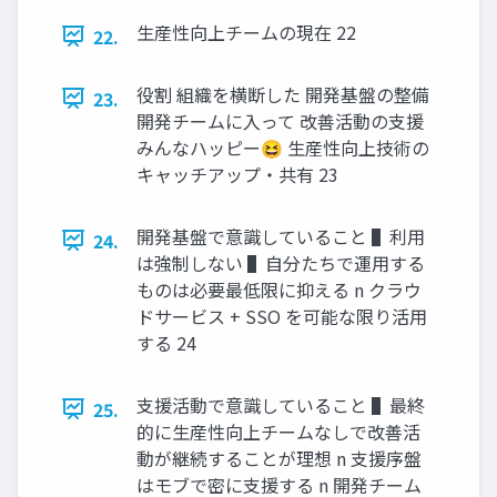
⽣産性向上チームの現在 22
22.
役割 組織を横断した 開発基盤の整備
23.
開発チームに⼊って 改善活動の⽀援
みんなハッピー😆 ⽣産性向上技術の
キャッチアップ・共有 23
開発基盤で意識していること ▌利⽤
24.
は強制しない ▌⾃分たちで運⽤する
ものは必要最低限に抑える n クラウ
ドサービス + SSO を可能な限り活⽤
する 24
⽀援活動で意識していること ▌最終
25.
的に⽣産性向上チームなしで改善活
動が継続することが理想 n ⽀援序盤
はモブで密に⽀援する n 開発チーム