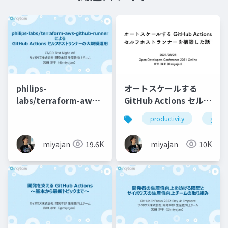
philips-
オートスケールする
labs/terraform-aws-
GitHub Actions セルフ
github-runner によ
ホストランナーを構築
productivity
githu
る GitHub Actions セ
した話
ルフホストランナーの
miyajan
19.6K
miyajan
10K
大規模運用