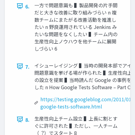
⼀⽅で問題意識も ▌製品開発の⽚⼿間
6.
だと⼤きな改善に取り組みづらい n 複
数チームにまたがる改善活動を推進し
たい n 野良運⽤されている Jenkins み
たいな問題をなくしたい ▌チーム内の
⽣産性向上ノウハウを他チームに展開
しづらい 6
イシューレイジング ▌当時の開発本部でアイ
7.
問題意識を挙げる場が作られた ▌⽣産性向上
の設⽴を提案 ▌当時読んだ Google の事例を
した n How Google Tests Software – Part On
https://testing.googleblog.com/2011/01/
google-tests-software.html
⽣産性向上チーム設⽴ ▌上⻑に割とす
8.
ぐに許可された ▌ただし、⼀⼈チーム
（︖）でスタート 8