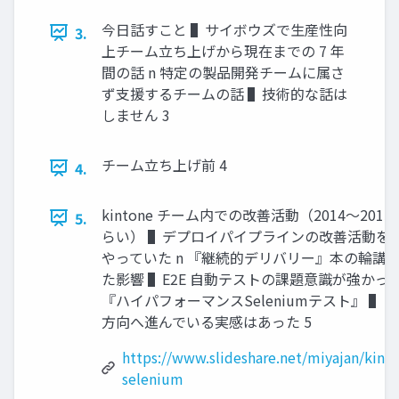
今⽇話すこと ▌サイボウズで⽣産性向
3.
上チーム⽴ち上げから現在までの 7 年
間の話 n 特定の製品開発チームに属さ
ず⽀援するチームの話 ▌技術的な話は
しません 3
チーム⽴ち上げ前 4
4.
kintone チーム内での改善活動（2014〜201
5.
らい） ▌デプロイパイプラインの改善活動を
やっていた n 『継続的デリバリー』本の輪講
た影響 ▌E2E ⾃動テストの課題意識が強かった
『ハイパフォーマンスSeleniumテスト』 ▌
⽅向へ進んでいる実感はあった 5
https://www.slideshare.net/miyajan/kint
selenium