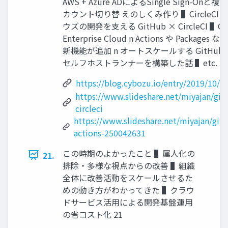
AWS + Azure ADによるSingle Sign-Onと複
カウント切り替 えのしくみ作り ▌CircleCI n
ウズの開発を⽀える GitHub × CircleCI ▌Gi
Enterprise Cloud n Actions や Packages
新機能が追加 n オートスケールする GitHub Ac
セルフホストランナーを構築した話 ▌etc. 2
https://blog.cybozu.io/entry/2019/10/1
https://www.slideshare.net/miyajan/git
circleci
https://www.slideshare.net/miyajan/git
actions-250042631
この時期のよかったこと ▌属⼈化の
21.
排除・多様な視点からの改善 ▌組織
全体に改善活動をスケールさせるた
めの動き⽅がわかってきた ▌クラウ
ドサービス活⽤による開発基盤運⽤
の省コスト化 21