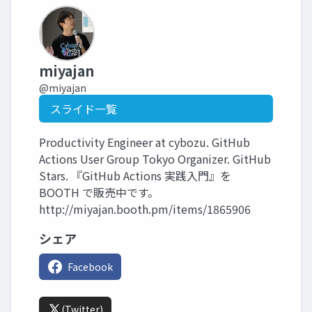
miyajan
@miyajan
スライド一覧
Productivity Engineer at cybozu. GitHub
Actions User Group Tokyo Organizer. GitHub
Stars. 『GitHub Actions 実践入門』を
BOOTH で販売中です。
http://miyajan.booth.pm/items/1865906
シェア
Facebook
(Twitter)