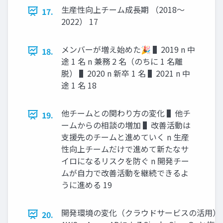
⽣産性向上チーム成⻑期 （2018〜
17.
2022） 17
メンバーが増え始めた🎉 ▌2019 n 中
18.
途 1 名 n 兼務 2 名（のちに 1 名離
脱） ▌2020 n 新卒 1 名 ▌2021 n 中
途 1 名 18
他チームとの関わり⽅の変化 ▌他チ
19.
ームからの相談の増加 ▌改善活動は
⽀援先のチームと進めていく n ⽣産
性向上チームだけで進めて新たなサ
イロになるリスクを防ぐ n 開発チー
ムが⾃⼒で改善活動を継続できるよ
うに進める 19
開発環境の変化（クラウドサービスの活⽤） ▌
20.