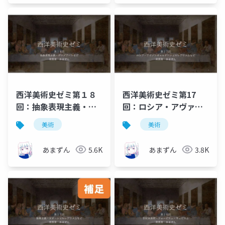
西洋美術史ゼミ第１８
西洋美術史ゼミ第17
回：抽象表現主義・ポ
回：ロシア・アヴァン
ップアートなど
ギャルド、ダダ、シュ
美術
美術
ルレアリスムなど
あまずん
5.6K
あまずん
3.8K