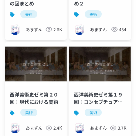
の回まとめ
め２
美術
美術
あまずん
2.6K
あまずん
434
西洋美術史ゼミ第２０
西洋美術史ゼミ第１９
回：現代における美術
回：コンセプチュア
ル・アートと新表現主
美術
美術
義など
あまずん
2.4K
あまずん
3.7K