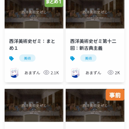
西洋美術史ゼミ：まと
西洋美術史ゼミ第十二
め１
回：新古典主義
美術
美術
あまずん
2.1K
あまずん
2K