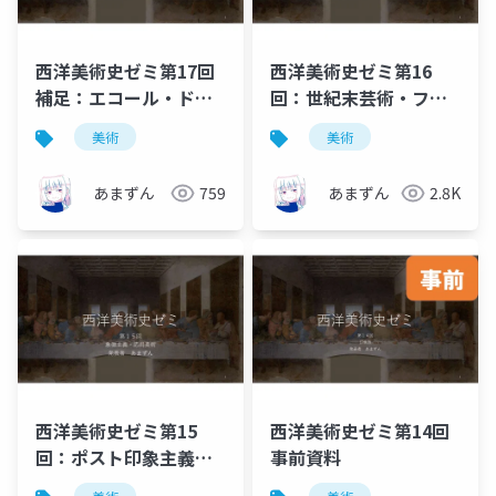
西洋美術史ゼミ第17回
西洋美術史ゼミ第16
補足：エコール・ド・
回：世紀末芸術・フォ
パリなど
ーヴィスム・キュビス
美術
美術
ム
あまずん
759
あまずん
2.8K
西洋美術史ゼミ第15
西洋美術史ゼミ第14回
回：ポスト印象主義・
事前資料
象徴主義・応用美術