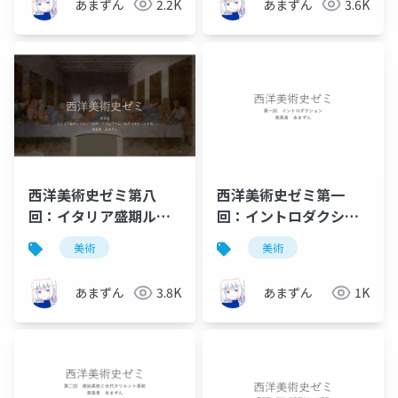
あまずん
2.2K
あまずん
3.6K
西洋美術史ゼミ第八
西洋美術史ゼミ第一
回：イタリア盛期ルネ
回：イントロダクショ
サンス美術と15世紀の
ン
美術
美術
北方美術
あまずん
3.8K
あまずん
1K