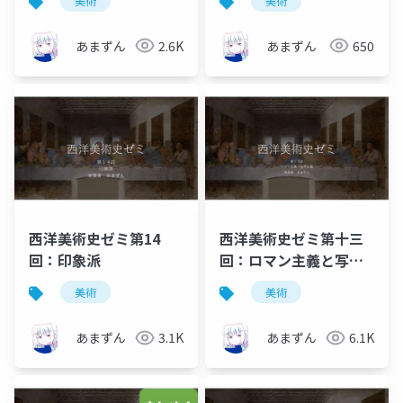
美術
美術
あまずん
2.6K
あまずん
650
西洋美術史ゼミ第14
西洋美術史ゼミ第十三
回：印象派
回：ロマン主義と写実
主義
美術
美術
あまずん
3.1K
あまずん
6.1K