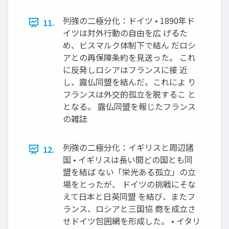
列強の二極分化：ドイツ • 1890年ド
11.
イツは対外行動の自由を広 げるた
め、ビスマルク体制下で結ん だロシ
アとの再保障条約を見送った。 これ
に反発しロシアはフランスに接 近
し、露仏同盟を結んだ。これによ り
フランスは外交的孤立を脱するこ と
となる。 露仏同盟を報じたフランス
の雑誌
列強の二極分化：イギリスと周辺諸
12.
国 • イギリスは⾧い間どの国とも同
盟を結ば ない「栄光ある孤立」の立
場をとったが、 ドイツの挑戦にそな
えて日本と日英同盟 を結び、またフ
ランス、ロシアと三国協 商を成立さ
せドイツ包囲網を形成した。 • イタリ