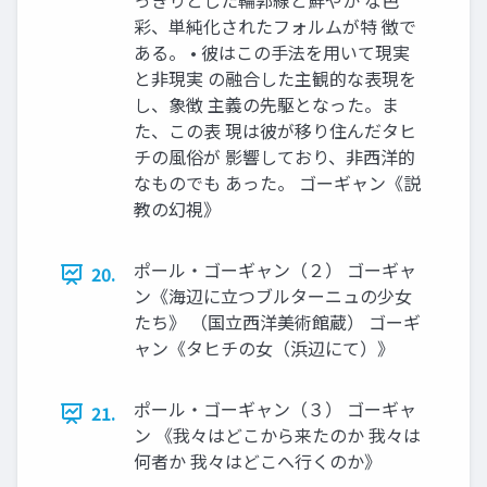
っきりとした輪郭線と鮮やか な色
彩、単純化されたフォルムが特 徴で
ある。 • 彼はこの手法を用いて現実
と非現実 の融合した主観的な表現を
し、象徴 主義の先駆となった。ま
た、この表 現は彼が移り住んだタヒ
チの風俗が 影響しており、非西洋的
なものでも あった。 ゴーギャン《説
教の幻視》
ポール・ゴーギャン（２） ゴーギャ
20.
ン《海辺に立つブルターニュの少女
たち》 （国立西洋美術館蔵） ゴーギ
ャン《タヒチの女（浜辺にて）》
ポール・ゴーギャン（３） ゴーギャ
21.
ン 《我々はどこから来たのか 我々は
何者か 我々はどこへ行くのか》