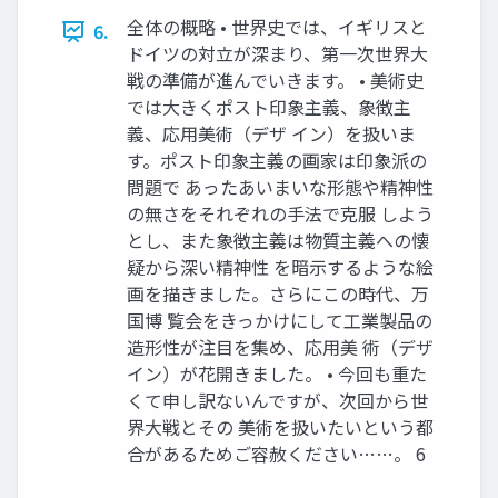
全体の概略 • 世界史では、イギリスと
6.
ドイツの対立が深まり、第一次世界大
戦の準備が進んでいきます。 • 美術史
では大きくポスト印象主義、象徴主
義、応用美術（デザ イン）を扱いま
す。ポスト印象主義の画家は印象派の
問題で あったあいまいな形態や精神性
の無さをそれぞれの手法で克服 しよう
とし、また象徴主義は物質主義への懐
疑から深い精神性 を暗示するような絵
画を描きました。さらにこの時代、万
国博 覧会をきっかけにして工業製品の
造形性が注目を集め、応用美 術（デザ
イン）が花開きました。 • 今回も重た
くて申し訳ないんですが、次回から世
界大戦とその 美術を扱いたいという都
合があるためご容赦ください……。 6