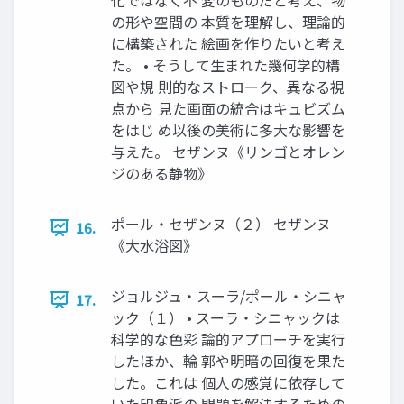
化ではなく不 変のものだと考え、物
の形や空間の 本質を理解し、理論的
に構築された 絵画を作りたいと考え
た。 • そうして生まれた幾何学的構
図や規 則的なストローク、異なる視
点から 見た画面の統合はキュビズム
をはじ め以後の美術に多大な影響を
与えた。 セザンヌ《リンゴとオレン
ジのある静物》
ポール・セザンヌ（２） セザンヌ
16.
《大水浴図》
ジョルジュ・スーラ/ポール・シニャ
17.
ック（１） • スーラ・シニャックは
科学的な色彩 論的アプローチを実行
したほか、輪 郭や明暗の回復を果た
した。これは 個人の感覚に依存して