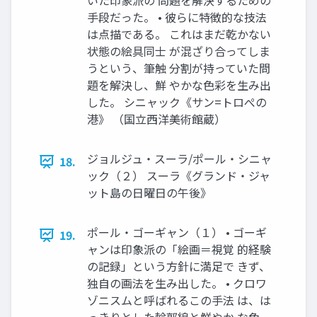
いた印象派の 問題を解決するための
手段だった。 • 彼らに特徴的な技法
は点描である。 これはまだ乾かない
状態の絵具同士 が混ざり合ってしま
うという、筆触 分割が持っていた問
題を解決し、鮮 やかな色彩を生み出
した。 シニャック《サン=トロぺの
港》 （国立西洋美術館蔵）
ジョルジュ・スーラ/ポール・シニャ
18.
ック（２） スーラ《グランド・ジャ
ット島の日曜日の午後》
ポール・ゴーギャン（１） • ゴーギ
19.
ャンは印象派の「絵画＝視覚 的経験
の記録」という方針に満足で きず、
独自の画法を生み出した。 • クロワ
ゾニスムと呼ばれるこの手法 は、は