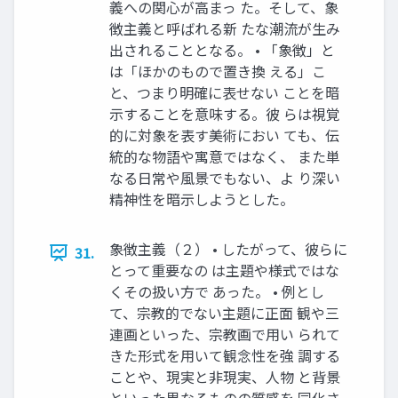
義への関心が高まっ た。そして、象
徴主義と呼ばれる新 たな潮流が生み
出されることとなる。 • 「象徴」と
は「ほかのもので置き換 える」こ
と、つまり明確に表せない ことを暗
示することを意味する。彼 らは視覚
的に対象を表す美術におい ても、伝
統的な物語や寓意ではなく、 また単
なる日常や風景でもない、よ り深い
精神性を暗示しようとした。
象徴主義（２） • したがって、彼らに
31.
とって重要なの は主題や様式ではな
くその扱い方で あった。 • 例とし
て、宗教的でない主題に正面 観や三
連画といった、宗教画で用い られて
きた形式を用いて観念性を強 調する
ことや、現実と非現実、人物 と背景