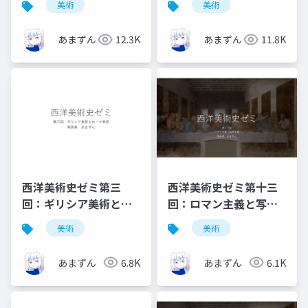
美術
美術
あまずん
12.3K
あまずん
11.8K
西洋美術史ゼミ第三
西洋美術史ゼミ第十三
回：ギリシア美術とロ
回：ロマン主義と写実
ーマ美術
主義
美術
美術
あまずん
6.8K
あまずん
6.1K