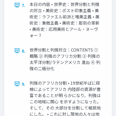
本日の内容 • 世界史：世界分割と列強
7.
の対立 • 美術史：ポスト印象主義 • 美
術史：ラファエル前派と唯美主義 • 美
術史：象徴主義 • 美術史：彫刻の革新
• 美術史：応用美術とアール・ヌーヴ
ォー 7
世界分割と列強対立：CONTENTS ①
8.
概略 ② 列強のアフリカ分割 ③ 列強の
太平洋分割/ラテンアメリカ 進出 ④ 列
強の二極分化
列強のアフリカ分割 • 19世紀半ばに探
9.
検によってアフリカ 内陸部の資源が豊
富であることが明 らかになり、列強は
この地域に関心 を示すようになった。
そして、その 大部分を分割して植民地
にした。 • これに対し現地の人々は地