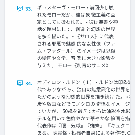
ギュスターヴ・モロー • 前回少し触
33.
れたモローだが、彼は象 徴主義の画
家としても扱われる。 • 彼は聖書や神
話を題材にして、創造 と幻想の世界
を多く描いた。 • 《サロメ》に代表
される邪悪で魅惑 的な女性像（ファ
ム・ファタール） のイメージは以後
の絵画や文学、音 楽に大きな影響を
与えた。 モロー《刺青のサロメ》
オディロン・ルドン（１） • ルドンは印象派
34.
代でありなが ら、独自の無意識化の世界を
たかのような幻想的世界を描き続け た。 • 
炭や版画などでモノクロの 奇怪なイメージ
ていたが、 50歳を過ぎてからは油彩や水彩、
テルを用いて色鮮やかで華やかな 絵画を描いた
代表作は『眼＝気球』『蜘蛛』 『キュクロ
ある。 陳寅恪 - 投稿者自身による著作物, CC 