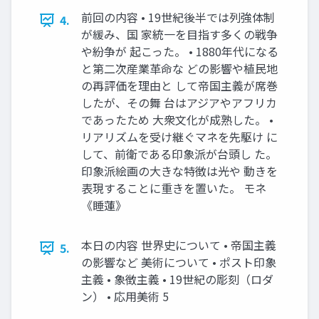
前回の内容 • 19世紀後半では列強体制
4.
が緩み、国 家統一を目指す多くの戦争
や紛争が 起こった。 • 1880年代になる
と第二次産業革命な どの影響や植民地
の再評価を理由と して帝国主義が席巻
したが、その舞 台はアジアやアフリカ
であったため 大衆文化が成熟した。 •
リアリズムを受け継ぐマネを先駆け に
して、前衛である印象派が台頭し た。
印象派絵画の大きな特徴は光や 動きを
表現することに重きを置いた。 モネ
《睡蓮》
本日の内容 世界史について • 帝国主義
5.
の影響など 美術について • ポスト印象
主義 • 象徴主義 • 19世紀の彫刻（ロダ
ン） • 応用美術 5