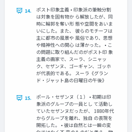
ポスト印象主義 • 印象派の筆触分割
14.
は対象を固有物か ら解放したが、同
時に輪郭を奪い形 態や空間をあいま
いにした。また、 彼らのモチーフは
主に都市の風景や 風俗であり、思想
や精神性への関心 は薄かった。 • こ
の問題に取り組んだのがポスト印 象
主義の画家で、スーラ、シニャッ
ク、セザンヌ、ゴーギャン、ゴッホ
が代表的である。 スーラ《グラン
ド・ジャット島の日曜日の午後》
ポール・セザンヌ（１） • 初期は印
15.
象派のグループの一員とし て活動し
ていたセザンヌだったが、 1880年代
からグループを離れ、独自 の表現を
開拓した。 • 彼は自然とは一瞬の変