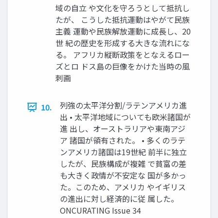
域の自立 や文化を守ろうとして抵抗し
たが、 こうした抵抗運動はやがて民族
主義 運動や民族解放運動に成⾧し、20
世 紀の歴史を形成する大きな流れにな
る。 アフリカ縦断政策をとなえるロー
ズとロ ドス島の巨像をかけた当時の風
刺画
列強の太平洋分割/ラテンアメリカ進
10.
出 • 太平洋地域についても欧米諸国が
進 出し、オーストラリアや東南アジ
ア 諸国が領有された。 • 多くのラテ
ンアメリカ諸国は19世紀 前半に独立
したが、民族構成が複雑 で貧富の差
も大きく政情が不安定な 国が多かっ
た。このため、アメリカ やイギリス
の進出に対し経済的に従 属した。
ONCURATING Issue 34