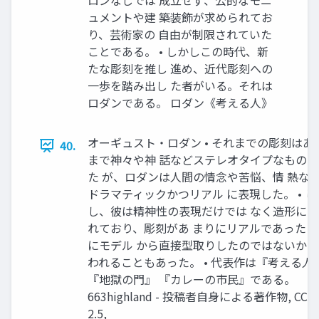
ロンなしでは 成立せず、公的なモニ
ュメントや建 築装飾が求められてお
り、芸術家の 自由が制限されていた
ことである。 • しかしこの時代、新
たな彫刻を推し 進め、近代彫刻への
一歩を踏み出し た者がいる。それは
ロダンである。 ロダン《考える人》
オーギュスト・ロダン • それまでの彫刻はあ
40.
まで神々や神 話などステレオタイプなものだ
た が、ロダンは人間の情念や苦悩、情 熱な
ドラマティックかつリアル に表現した。 • し
し、彼は精神性の表現だけでは なく造形にも
れており、彫刻があ まりにリアルであったた
にモデル から直接型取りしたのではないかと
われることもあった。 • 代表作は『考える人
『地獄の門』 『カレーの市民』である。
663highland - 投稿者自身による著作物, CC 
2.5,