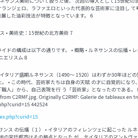
ルネサンス美術について扱った後、 次回の導入として15世紀の
ランジェロ、ラファエロといった代表的な芸術家に注目し て考え
展した油彩技法が特徴となっています。 6
 • 美術史：15世紀の北方美術 7
の構成は以下の通りです。 • 概略 • ルネサンスの伝播 • レ
ニエリスム 8
イタリア盛期ルネサンス（1490～ 1520）はわずか30年ほ
。 • この時代、芸術家たちは自身の天賦 の才に自覚的にな
自己表現を行 う「芸術家」となったのである。 By Leonardo da 
 from C2RMF.jpg. Originally C2RMF: Galerie de tableaux en t
php?curid=15 442524
ex.php?curid=15
ンス の伝播（１） • イタリアのフィレンツェに起こった ル
各地の宮廷都市はその拠点となった が、北イタリアのマントヴァ