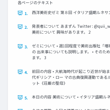
各ページのテキスト
西洋美術史ゼミ 第８回 イタリア盛期ルネサ
1.
発表者について あまずん Twitter : @
2.
美術について 興味があります。 2
ゼミについて • 週1回程度で美術出版社「
3.
の 出来事についても説明します。 • その
ます。 3
前回の内容 • 大航海時代が起こり近世が始
4.
代ギリシア・ロー マの古典復興運動である
ット《荘厳の聖母》
本日の内容 美術について • イタリア盛期ルネ
5.