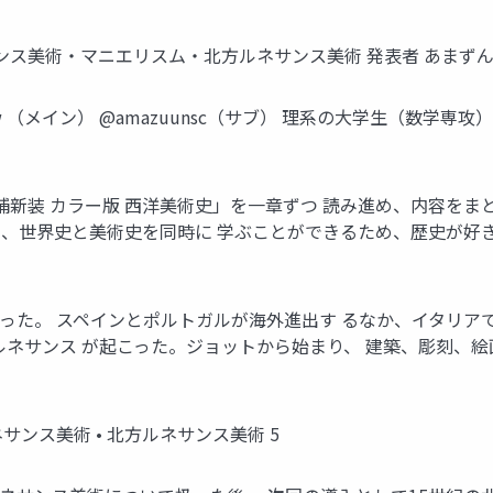
ンス美術・マニエリスム・北方ルネサンス美術 発表者 あまずん 
quii_w （メイン） @amazuunsc（サブ） 理系の大学生（
増補新装 カラー版 西洋美術史」を一章ずつ 読み進め、内容をま
ため、世界史と美術史を同時に 学ぶことができるため、歴史が好
まった。 スペインとポルトガルが海外進出す るなか、イタリアで
ルネサンス が起こった。ジョットから始まり、 建築、彫刻、絵
サンス美術 • 北方ルネサンス美術 5