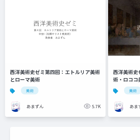
西洋美術史ゼミ第四回：エトルリア美術
西洋美術史
とローマ美術
術・ロココ
美術
美術
あまずん
5.7K
あま