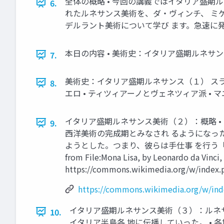
全体の概略 • 今回の講義ではイタリア盛期
6.
れたルネサンス美術を、ダ・ヴィンチ、 ミケ
デルラント美術について学び ます。急速に発
本日の内容 • 美術史：イタリア盛期ルネサンス
7.
美術史：イタリア盛期ルネサンス（１） スライド
8.
エロ • ティツィアーノとヴェネツィア派 • マ
イタリア盛期ルネサンス美術（２）：概略 • 
9.
西洋美術の完成期とみなされ るようになった
ようとした。つまり、彼らは手仕事 を行う「職人」から、
from File:Mona Lisa, by Leonardo da Vinci,
https://commons.wikimedia.org/w/index.
https://commons.wikimedia.org/w/ind
イタリア盛期ルネサンス美術（３）：ルネサ
10.
イタリア半島各 地に伝播していった。 • 