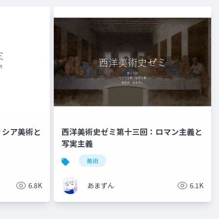
リシア美術と
西洋美術史ゼミ第十三回：ロマン主義と
写実主義
美術
6.8K
あまずん
6.1K