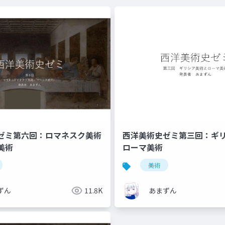
ゼミ第六回：ロマネスク美術
西洋美術史ゼミ第三回：ギ
美術
ローマ美術
美術
ずん
11.8K
あまずん