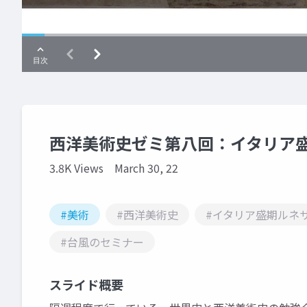
西洋美術史ゼミ第八回：イタリア盛
3.8K Views
March 30, 22
#美術
#西洋美術史
#イタリア盛期ルネ
#台風のセミナー
スライド概要