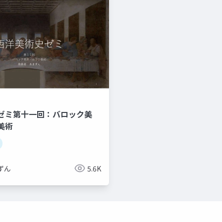
ゼミ第十一回：バロック美
美術
ずん
5.6K