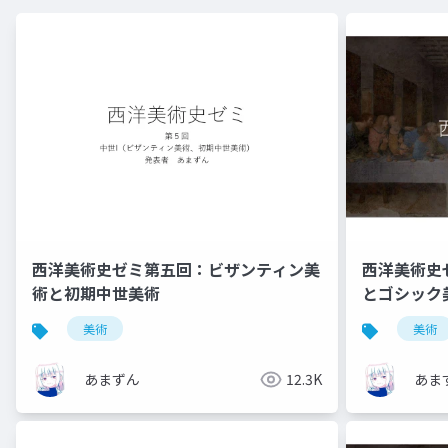
西洋美術史ゼミ第五回：ビザンティン美
西洋美術史
術と初期中世美術
とゴシック
美術
美術
あまずん
12.3K
あま