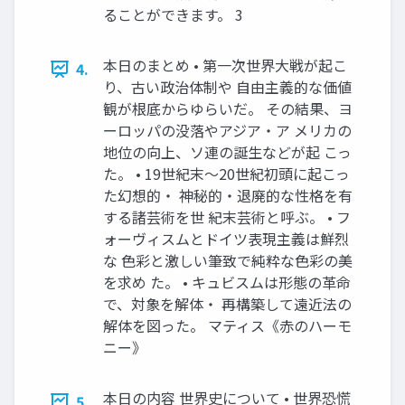
ることができます。 3
本日のまとめ • 第一次世界大戦が起こ
4.
り、古い政治体制や 自由主義的な価値
観が根底からゆらいだ。 その結果、ヨ
ーロッパの没落やアジア・ア メリカの
地位の向上、ソ連の誕生などが起 こっ
た。 • 19世紀末～20世紀初頭に起こっ
た幻想的・ 神秘的・退廃的な性格を有
する諸芸術を世 紀末芸術と呼ぶ。 • フ
ォーヴィスムとドイツ表現主義は鮮烈
な 色彩と激しい筆致で純粋な色彩の美
を求め た。 • キュビスムは形態の革命
で、対象を解体・ 再構築して遠近法の
解体を図った。 マティス《赤のハーモ
ニー》
本日の内容 世界史について • 世界恐慌
5.