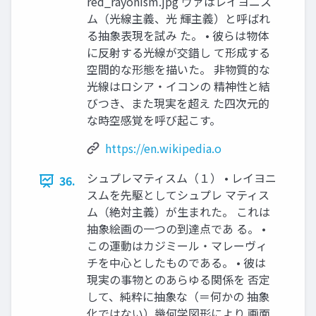
red_rayonism.jpg ヴァはレイヨニス
ム（光線主義、光 輝主義）と呼ばれ
る抽象表現を試み た。 • 彼らは物体
に反射する光線が交錯し て形成する
空間的な形態を描いた。 非物質的な
光線はロシア・イコンの 精神性と結
びつき、また現実を超え た四次元的
な時空感覚を呼び起こす。
https://en.wikipedia.o
シュプレマティスム（１） • レイヨニ
36.
スムを先駆としてシュプレ マティス
ム（絶対主義）が生まれた。 これは
抽象絵画の一つの到達点であ る。 •
この運動はカジミール・マレーヴィ
チを中心としたものである。 • 彼は
現実の事物とのあらゆる関係を 否定
して、純粋に抽象な（＝何かの 抽象
化ではない）幾何学図形により 画面