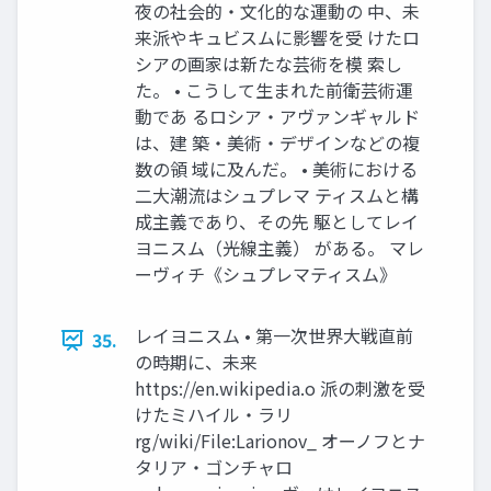
夜の社会的・文化的な運動の 中、未
来派やキュビスムに影響を受 けたロ
シアの画家は新たな芸術を模 索し
た。 • こうして生まれた前衛芸術運
動であ るロシア・アヴァンギャルド
は、建 築・美術・デザインなどの複
数の領 域に及んだ。 • 美術における
二大潮流はシュプレマ ティスムと構
成主義であり、その先 駆としてレイ
ヨニスム（光線主義） がある。 マレ
ーヴィチ《シュプレマティスム》
レイヨニスム • 第一次世界大戦直前
35.
の時期に、未来
https://en.wikipedia.o 派の刺激を受
けたミハイル・ラリ
rg/wiki/File:Larionov_ オーノフとナ
タリア・ゴンチャロ