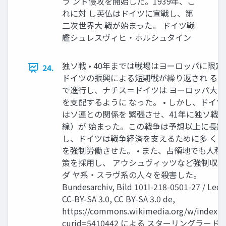
ラ ンド侵攻を開始した。1939年、こ
れに対 し英仏はドイツに宣戦し、第
二次世界大 戦が始まった。 ドイツ戦
艦シュレスヴィヒ・ホルシュタイン
独ソ戦 • 40年までは戦場はヨーロッパに限
24.
ドイツの振興による短期戦が繰り返され る
で進行し、ナチス＝ドイツは ヨーロッパ大
を支配するように なった。 • しかし、ドイ
はソ連との関係を 緊張させ、41年に独ソ戦
線）が 始まった。この戦争は予想以上に⾧期
し、ドイツは戦争経済を支えるために多 く
を強制労働させた。 • また、占領地でも人種
策を採用し、 アウシュヴィッツなど強制収
ダ ヤ系・スラヴ系の人々を殺害した。
Bundesarchiv, Bild 101I-218-0501-27 / Lech
CC-BY-SA 3.0, CC BY-SA 3.0 de,
https://commons.wikimedia.org/w/index.p
curid=5410442 による スターリングラード