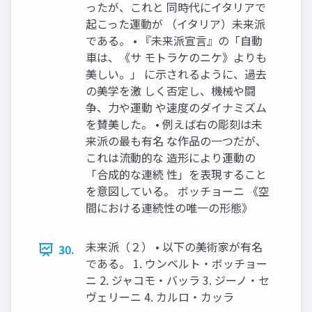
ったが、これと 同時代にイタリアで
起こった運動が （イタリア）未来派
である。 • 『未来派宣言』の「自動
車は、《サ モトラケのニケ》よりも
美しい。」 に示されるように、過去
の美学を激 しく否定し、機械や闘
争、力や運動 や速度のダイナミズム
を賛美した。 • 例えば右の彫刻は未
来派の最も有名 な作品の一つだが、
これは流動的な 造形により運動の
「合成的な連続 性」を表現すること
を意図している。 ボッチョーニ 《空
間における連続性の唯一の形態》
未来派（２） • 以下の美術家が有名
30.
である。 1. ウンベルト・ボッチョー
ニ 2. ジャコモ・バッラ 3. ジーノ・セ
ヴェリーニ 4. カルロ・カッラ