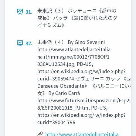
未来派（３） ボッチョーニ《都市の
31.
成⾧》 バッラ 《鎖に繋がれた犬のダ
イナミズム》
未来派（４） By Gino Severini
32.
http://www.atlantedellarteitalia
na.it/immagine/00012/7708OP1
036AU12534.jpg, PD-US,
https://en.wikipedia.org/w/inde x.php?
curid=39059474 セヴェリーニ カッラ 《La
Danseuse Obsedante》 《バルコニーにいる
女》 By Carlo Carrà
http://www.futurism.it/esposizioni/Esp200
8/ESP20081015_P.htm, PD-US,
https://en.wikipedia.org/ w/index.php?
curid=39004 796
http://www.atlantedellarteitalia