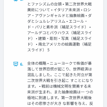
とファシズムの台頭 • 第二次世界大戦
美術について • イタリア未来派 • ロシ
ア・アヴァンギャルドと抽象絵画 • ダ
ダとシュルレアリスム • エコール・
ド・パリと素朴派（補足スライド） •
アールデコとバウハウス（補足スライ
ド） • 建築・彫刻・写真（補足スライ
ド） • 南北アメリカの絵画運動（補足
スライド） 5
全体の概略 • ニューヨークで株価が暴
6.
落して世界恐慌が起こり、世界経済は
混乱しました。ここで起きた対立が第
二次世界大戦を引き起こ すことになり
ます。 • 戦前は機械文明を賛美する未
来派が生まれ、また抽象絵画は一 つの
極地に到達します。第一次世界大戦後
はその悲惨さが大き な影響を与え、反