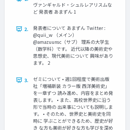
ヴァンギャルド・シュルレアリスムな
ど 発表者 あまずん 1
発表者について あまずん Twitter :
2.
@quii_w （メイン）
@amazuunsc（サブ） 理系の大学生
（数学科）です。 近代以降の美術史や
思想史、現代美術について 興味があり
ます。 2
ゼミについて • 週1回程度で美術出版
3.
社「増補新装 カラー版 西洋美術史」
を一章ずつ 読み進め、内容をまとめ発
表します。 • また、高校世界史に沿う
形で当時の 出来事についても説明しま
す。 • そのため、世界史と美術史を同
時に 学ぶことができるため、歴史が好
き な方も美術が好きな方も学びを深め