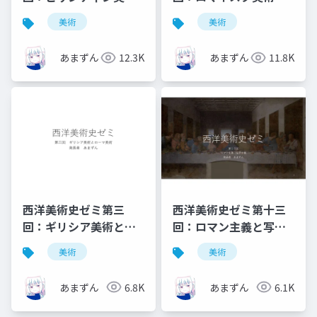
と初期中世美術
ゴシック美術
美術
美術
あまずん
12.3K
あまずん
11.8K
西洋美術史ゼミ第三
西洋美術史ゼミ第十三
回：ギリシア美術とロ
回：ロマン主義と写実
ーマ美術
主義
美術
美術
あまずん
6.8K
あまずん
6.1K