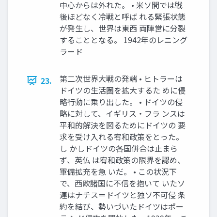
中心からは外れた。 • 米ソ間では戦
後ほどなく冷戦と呼ば れる緊張状態
が発生し、世界は東西 両陣営に分裂
することとなる。 1942年のレニング
ラード
第二次世界大戦の発端 • ヒトラーは
23.
ドイツの生活圏を拡大するた めに侵
略行動に乗り出した。 • ドイツの侵
略に対して、イギリス・フラ ンスは
平和的解決を図るためにドイツの 要
求を受け入れる宥和政策をとった。
し かしドイツの各国併合は止まら
ず、英仏 は宥和政策の限界を認め、
軍備拡充を急 いだ。 • この状況下
で、西欧諸国に不信を抱いて いたソ
連はナチス＝ドイツと独ソ不可侵 条
約を結び、勢いづいたドイツはポー