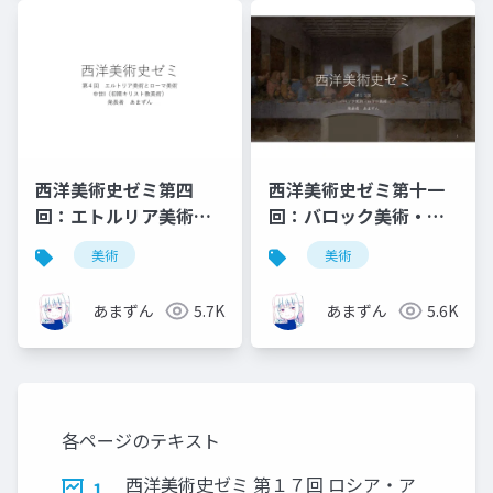
西洋美術史ゼミ第四
西洋美術史ゼミ第十一
回：エトルリア美術と
回：バロック美術・ロ
ローマ美術
ココ美術
美術
美術
あまずん
5.7K
あまずん
5.6K
各ページのテキスト
西洋美術史ゼミ 第１７回 ロシア・ア
1.