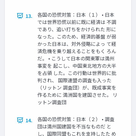
各国の恐慌対策：日本（１） • 日本
13.
では世界恐慌以前に既に経済は 不調
であり、追い打ちをかけられた 形に
なった。このため、経済的基盤 が弱
かった日本は、対外侵略によっ て経
済危機を乗り越えることをもく ろん
だ。 • こうして日本の関東軍は満州
事変を 起こし、中国東北地方の大半
を占領 した。この行動は世界的に批
判され、 国際連盟の調査も入った
（リットン 調査団）が、既成事実を
作るために 満洲国を建国させた。 リ
ットン調査団
各国の恐慌対策：日本（２） • 調査
14.
団は満州国建国を不当なものだ と
し、国際同盟もこれを支持したた め