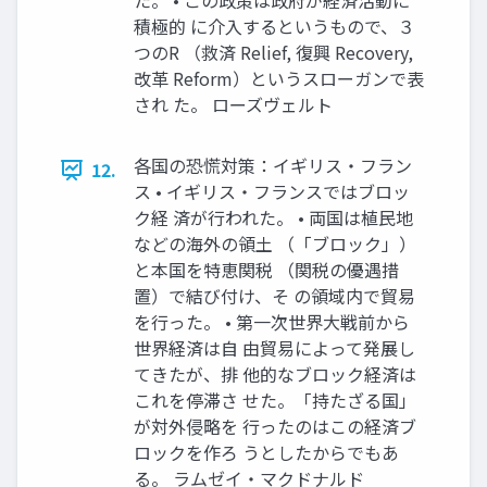
た。 • この政策は政府が経済活動に
積極的 に介入するというもので、３
つのR （救済 Relief, 復興 Recovery,
改革 Reform）というスローガンで表
され た。 ローズヴェルト
各国の恐慌対策：イギリス・フラン
12.
ス • イギリス・フランスではブロッ
ク経 済が行われた。 • 両国は植民地
などの海外の領土 （「ブロック」）
と本国を特恵関税 （関税の優遇措
置）で結び付け、そ の領域内で貿易
を行った。 • 第一次世界大戦前から
世界経済は自 由貿易によって発展し
てきたが、排 他的なブロック経済は
これを停滞さ せた。「持たざる国」
が対外侵略を 行ったのはこの経済ブ
ロックを作ろ うとしたからでもあ
る。 ラムゼイ・マクドナルド