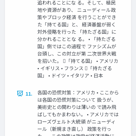
追われることにな る。そして、植民
地や資源があり、 ニューディール政
策やブロック経済 を行うことができ
た「持てる国」と、 経済基盤が弱く
対外侵略を行った 「持たざる国」に
分かれることとな る。 • 「持たざる
国」側ではこの過程で ファシズムが
台頭し、この対立が第 二次世界大戦
を招いた。 「持てる国」 • アメリカ
• イギリス • フランス 「持たざる
国」 • ドイツ • イタリア • 日本
各国の恐慌対策：アメリカ • ここから
11.
は各国の恐慌対策について 扱うが、
美術史との関わりは薄いの で読み飛
ばしてもかまわない。 • アメリカでは
ローズヴェルト大統領 がニューディ
ール（新規まき直し） 政策を行っ