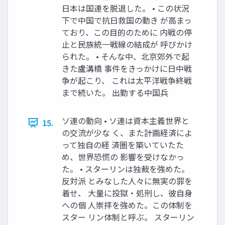
日本は国連を脱退した。 • この状況
下で中国で抗日救国の動き が高まっ
ており、この目的のために 内戦の停
止と民族統一戦線の結成が 呼びかけ
られた。 • そんな中、北京郊外で起
きた盧溝橋 事件をきっかけに日中戦
争が起こり、 これは太平洋戦争終戦
まで続いた。 出勤する中国兵
ソ連の動向 • ソ連は資本主義世界と
15.
の交流が少な く、また計画経済によ
って独自の経 済圏を築いていたた
め、世界恐慌の 影響を受けなかっ
た。 • スターリンは独裁を強めた。
反対派 とみなした人々に無実の罪を
着せ、 大量に投獄・処刑し、彼自身
への個 人崇拝を強めた。この体制を
スター リン体制と呼ぶ。 スターリン