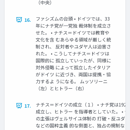
（中央）
ファシズムの台頭 • ドイツでは、33
16.
年にナチ党が一党独 裁体制を成立さ
せた。 • ナチス＝ドイツでは教育や
文化を含 むあらゆる領域が厳しく統
制され、 反対者やユダヤ人は迫害さ
れた。 • こうしてナチス＝ドイツは
国際的に 孤立していったが、同様に
対外侵略 によって孤立したイタリア
がドイツ に近づき、両国は提携・協
力するよ うになる。 ムッソリーニ
（左）とヒトラー（右）
ナチス＝ドイツの成立（１） • ナチ党は192
17.
成立し、ヒトラー を指導者としていた。 • 
の主張はヴェルサイユ体制の 打破・反ユダ
などの国粋主義 的な側面と、独占の規制など