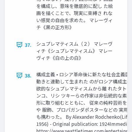
を構成し、意味を徹底的に配し た絵
画を描くことで、現実に束縛さ れな
い感覚の自由を求めた。 マレーヴィ
チ《黒の正方形》
シュプレマティスム（２） マレーヴ
37.
ィチ《シュプレマティスム》 マレー
ヴィチ《白の上の白》
構成主義 • ロシア革命後に新たな社会主義国
38.
動きと連動して生まれた のがロシア構成主義で
欲的なシュプレマティスムから離 れたタト
ンコ、リシ ツキーらの作家は非伝統的な素材
形に取り組むとともに、 従来の純粋芸術を
や 服飾、プロパガンダポスターなどの 実用
も携わった。 By Alexander Rodchenko(Life t
1956) - Original publication: 1924Immediat
https://www.seattletimes.com/entertainme