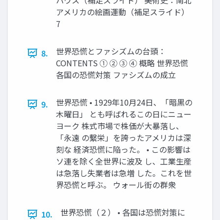
ハウス（補足スライド） 美術史：南北
アメリカの絵画運動（補足スライド）
7
世界恐慌とファシズムの台頭：
8.
CONTENTS ① ② ③ ④ 概略 世界恐慌
各国の恐慌対策 ファシズムの成立
世界恐慌 • 1929年10月24日、「暗黒の
9.
木曜日」 とも呼ばれるこの日にニュー
ヨーク 株式市場で株価が大暴落し、
「永遠 の繫栄」を誇ったアメリカは深
刻な 経済恐慌に陥った。 • この影響は
ソ連を除く全世界に波及 し、工業生産
は急落し失業者は急増 した。これを世
界恐慌と呼ぶ。 ウォール街の群衆
世界恐慌（２） • 各国は恐慌対策に
10.