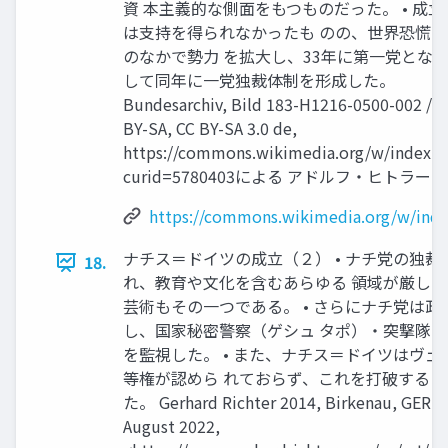
資 本主義的な側面をもつものだった。 • 成立
は支持を得られなかったも のの、世界恐慌
のなかで勢力 を拡大し、33年に第一党とな
して同年に一党独裁体制を形成した。
Bundesarchiv, Bild 183-H1216-0500-002 / C
BY-SA, CC BY-SA 3.0 de,
https://commons.wikimedia.org/w/index.p
curid=5780403による アドルフ・ヒトラー
https://commons.wikimedia.org/w/inde
ナチス＝ドイツの成立（２） • ナチ党の独裁
18.
れ、教育や文化を含むあらゆる 領域が厳しく
芸術もその一つである。 • さらにナチ党は政
し、国家秘密警察（ゲシュ タポ）・突撃隊（S
を監視した。 • また、ナチス＝ドイツはヴェ
等権が認めら れておらず、これを打破するた
た。 Gerhard Richter 2014, Birkenau, GERH
August 2022,