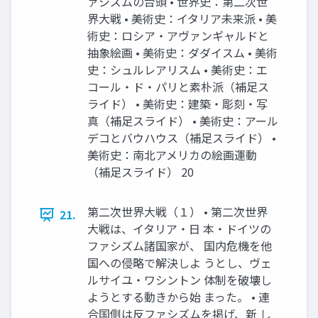
ァシズムの台頭 • 世界史：第二次世
界大戦 • 美術史：イタリア未来派 • 美
術史：ロシア・アヴァンギャルドと
抽象絵画 • 美術史：ダダイスム • 美術
史：シュルレアリスム • 美術史：エ
コール・ド・パリと素朴派（補足ス
ライド） • 美術史：建築・彫刻・写
真（補足スライド） • 美術史：アール
デコとバウハウス（補足スライド） •
美術史：南北アメリカの絵画運動
（補足スライド） 20
第二次世界大戦（１） • 第二次世界
21.
大戦は、イタリア・日 本・ドイツの
ファシズム諸国家が、 国内危機を他
国への侵略で解決しよ うとし、ヴェ
ルサイユ・ワシントン 体制を破壊し
ようとする動きから始 まった。 • 連
合国側は反ファシズムを掲げ、新 し