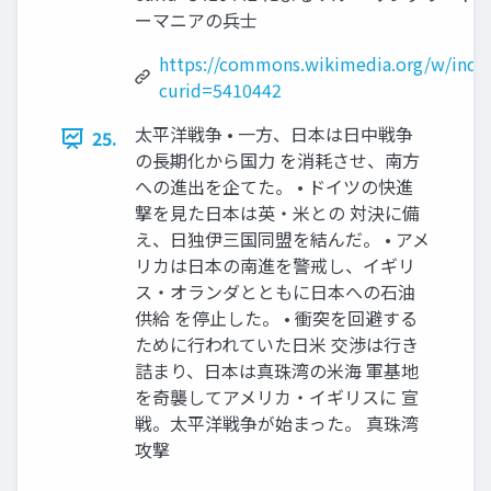
ーマニアの兵士
https://commons.wikimedia.org/w/inde
curid=5410442
太平洋戦争 • 一方、日本は日中戦争
25.
の⾧期化から国力 を消耗させ、南方
への進出を企てた。 • ドイツの快進
撃を見た日本は英・米との 対決に備
え、日独伊三国同盟を結んだ。 • アメ
リカは日本の南進を警戒し、イギリ
ス・オランダとともに日本への石油
供給 を停止した。 • 衝突を回避する
ために行われていた日米 交渉は行き
詰まり、日本は真珠湾の米海 軍基地
を奇襲してアメリカ・イギリスに 宣
戦。太平洋戦争が始まった。 真珠湾
攻撃