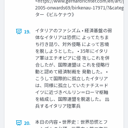
<https://www.gerhardrichter.com/en/art/pai
2005-onwards69/birkenau-17971/?&cate
ター《ビルケナウ》
イタリアのファシズム • 経済基盤の弱
19.
体なイタリアは恐慌に よってたちま
ち行き詰り、対外侵略 によって苦境
を脱しようとした。 • 35年にイタリ
ア軍はエチオピアに侵 攻しこれを併
合したが、国際連盟は これを侵略行
動と認めて経済制裁を 発動した。 •
こうして国際的に孤立したイタリア
は、同様に孤立していたナチス＝ド
イツに近づきベルリン＝ローマ枢軸
を結成し、国際連盟を脱退した。 出
兵するイタリア陸軍兵
本日の内容 • 世界史：世界恐慌とフ
20.