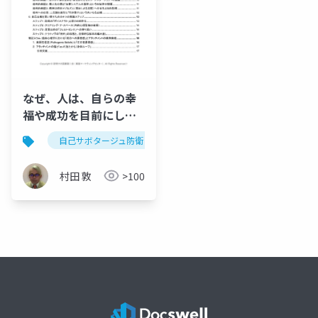
なぜ、人は、自らの幸
福や成功を目前にし
て、それを自ら破壊し
自己サボタージュ防衛
精神力動
ソマティック・フ
てしまうのか：哀しき
忠誠の解体と実存的自
村田 敦
>100
律の回復