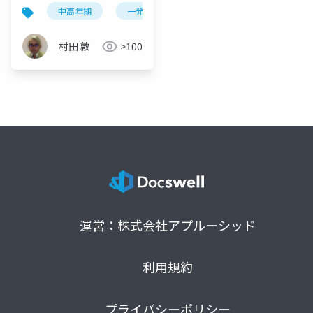
考察：心理学的報酬系
中高年期
一発逆転志向
報酬予測誤差
シ
と実存的変容の統合に
よる漸進的「自己一
村田 敦
>100
致」プロセスの探求
運営：株式会社アプルーシッド
利用規約
プライバシーポリシー