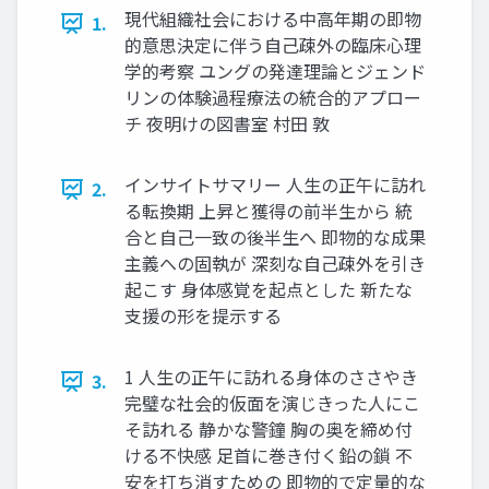
現代組織社会における中高年期の即物
1.
的意思決定に伴う自己疎外の臨床心理
学的考察 ユングの発達理論とジェンド
リンの体験過程療法の統合的アプロー
チ 夜明けの図書室 村田 敦
インサイトサマリー 人生の正午に訪れ
2.
る転換期 上昇と獲得の前半生から 統
合と自己一致の後半生へ 即物的な成果
主義への固執が 深刻な自己疎外を引き
起こす 身体感覚を起点とした 新たな
支援の形を提示する
1 人生の正午に訪れる身体のささやき
3.
完璧な社会的仮面を演じきった人にこ
そ訪れる 静かな警鐘 胸の奥を締め付
ける不快感 足首に巻き付く鉛の鎖 不
安を打ち消すための 即物的で定量的な