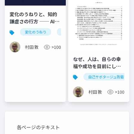
変化のうねりと、知的
謙虚さの行方 ── AIと
いう鏡の前に立ち、私
変化のうねり
知的謙虚さ
凪の佇まい
自
たちが選ぶべき「凪」
の佇まい
村田 敦
>100
なぜ、人は、自らの幸
福や成功を目前にし
て、それを自ら破壊し
自己サボタージュ防衛
てしまうのか：哀しき
忠誠の解体と実存的自
村田 敦
>100
律の回復
各ページのテキスト