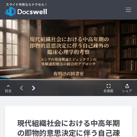
Ope
現代組織社会における中高年期
の即物的意思決定に伴う自己疎