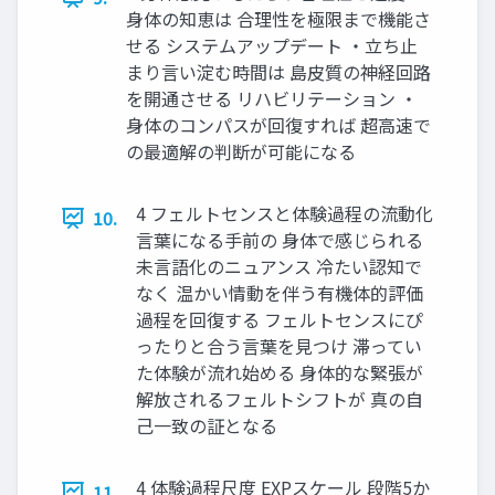
身体の知恵は 合理性を極限まで機能さ
せる システムアップデート ・立ち止
まり言い淀む時間は 島皮質の神経回路
を開通させる リハビリテーション ・
身体のコンパスが回復すれば 超高速で
の最適解の判断が可能になる
4 フェルトセンスと体験過程の流動化
10.
言葉になる手前の 身体で感じられる
未言語化のニュアンス 冷たい認知で
なく 温かい情動を伴う有機体的評価
過程を回復する フェルトセンスにぴ
ったりと合う言葉を見つけ 滞ってい
た体験が流れ始める 身体的な緊張が
解放されるフェルトシフトが 真の自
己一致の証となる
4 体験過程尺度 EXPスケール 段階5か
11.