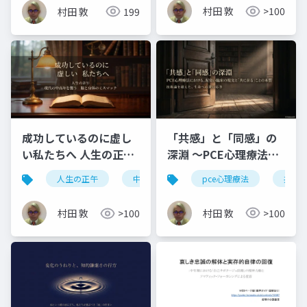
で、知的生産性を最大
村田 敦
>100
村田 敦
199
化する認知アーキテク
チャの構築
「共感」と「同感」の
成功しているのに虚し
深淵 〜PCE心理療法に
い私たちへ 人生の正午
おける、泥臭い臨床の
〜現代の中高年を襲う
pce心理療法
共感
人生の正午
中高年
脳と身体のミスマッチ
現実と「共に在る」こ
脳と身体のミスマッ
との本質〜
チ〜
村田 敦
>100
村田 敦
>100