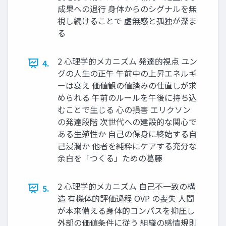
成果への退行 身体からのシグナルを無
視し続けることで 虚無感と孤独が深ま
る
2 心理学的メカニズム 発達的視点 ユン
4.
グの人生の正午 午前中の上昇エネルギ
ーは衰え 価値観の値踏みの仕直しが求
められる 午前のルールを午後に持ち込
むことで生じる 心の損害 エリクソン
の発達段階 次世代への建設的な関心で
ある生殖性か 自己の保身に終始する自
己浸潤か 他者を純粋にケアする充分な
余白を「つくる」ための葛藤
2 心理学的メカニズム 自己不一致の構
5.
造 有機体的評価過程 OVP の喪失 人間
が本来備える身体的コンパスを抑圧し
外部の価値条件に従う 組織の感情規則