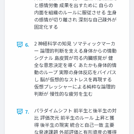
と感情労働 成果を出すために 自らの
内面を組織のルールに服従させる 生身
の感情が切り離され 深刻な自己疎外が
固定化する
2 神経科学の知見 ソマティックマーカ
6.
ー 論理的判断を支える身体からの情動
シグナル 島皮質が司る内臓感覚が 健
全な意思決定を導く あたかも身体的情
動のループ 実際の身体反応をバイパス
し 脳が仮想的なストレスを再現する
仮想プレッシャーによる純粋な論理的
判断が 慢性的な疲労を生む
パラダイムシフト 前半生と後半生の対
7.
比 評価次元 前半生のルール 上昇と獲
得 後半生の現実 統合と自己一致 主要
な発達課題 外部評価と有形資産の獲得