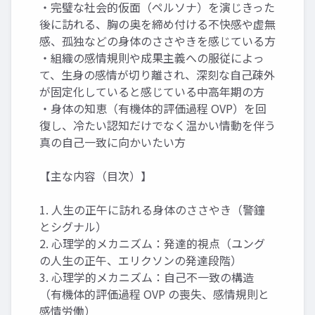
・完璧な社会的仮面（ペルソナ）を演じきった
後に訪れる、胸の奥を締め付ける不快感や虚無
感、孤独などの身体のささやきを感じている方
・組織の感情規則や成果主義への服従によっ
て、生身の感情が切り離され、深刻な自己疎外
が固定化していると感じている中高年期の方
・身体の知恵（有機体的評価過程 OVP）を回
復し、冷たい認知だけでなく温かい情動を伴う
真の自己一致に向かいたい方
【主な内容（目次）】
1. 人生の正午に訪れる身体のささやき（警鐘
とシグナル）
2. 心理学的メカニズム：発達的視点（ユング
の人生の正午、エリクソンの発達段階）
3. 心理学的メカニズム：自己不一致の構造
（有機体的評価過程 OVP の喪失、感情規則と
感情労働）