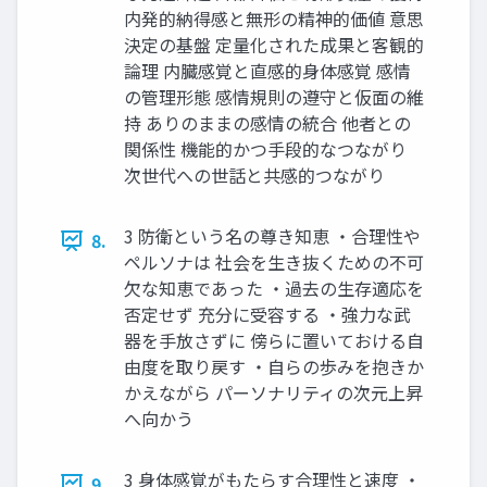
内発的納得感と無形の精神的価値 意思
決定の基盤 定量化された成果と客観的
論理 内臓感覚と直感的身体感覚 感情
の管理形態 感情規則の遵守と仮面の維
持 ありのままの感情の統合 他者との
関係性 機能的かつ手段的なつながり
次世代への世話と共感的つながり
3 防衛という名の尊き知恵 ・合理性や
8.
ペルソナは 社会を生き抜くための不可
欠な知恵であった ・過去の生存適応を
否定せず 充分に受容する ・強力な武
器を手放さずに 傍らに置いておける自
由度を取り戻す ・自らの歩みを抱きか
かえながら パーソナリティの次元上昇
へ向かう
3 身体感覚がもたらす合理性と速度 ・
9.