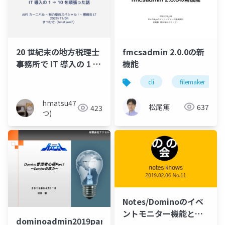
20 世紀末の地方税理士
fmcsadmin 2.0.0の新
事務所で IT 導入の 1 →
機能
10 を頑張った話
cli
filemaker
hmatsu47(ま
松尾篤
637
423
つ)
Notes/Dominoのイベ
ントモニター機能と
dominoadmin2019part1-