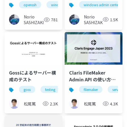
PowerShell概要
windows admin center
openssh
windows server 2025
_PowerShell
Overview for
Norio
Norio
1.5K
781
Windows Admin
SASHIZAKI
SASHIZAKI
Center 2410
Gossによるサーバー構
Claris FileMaker
成のテスト
Admin API の使い方と
最新情報
goss
testing
golang
filemaker
server
松尾篤
2.3K
松尾篤
4.3K