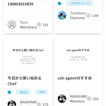
は？
190603010839
これがドミノだ
on
Toshihiro
1.6K
Okamoto
Toru
192
Matsubara
今日から使い始める
ssh-agentのすすめ
Chef
xtone
chef
opschef_ja
NAKAYAMA
258
Masahiro
NAKAYAMA
379