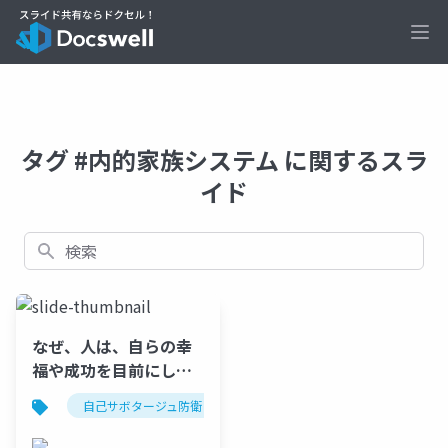
Ope
タグ #内的家族システム に関するスラ
イド
検索
なぜ、人は、自らの幸
福や成功を目前にし
て、それを自ら破壊し
自己サボタージュ防衛
精神力動
ソマティック・フ
てしまうのか：哀しき
忠誠の解体と実存的自