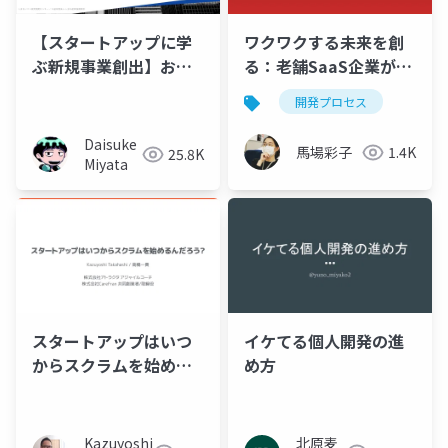
【スタートアップに学
ワクワクする未来を創
ぶ新規事業創出】お客
る：老舗SaaS企業が
様に届く！商品・サー
20年のプロダクト運用
開発プロセス
ビス開発ワークショッ
を超えて、 次のプロダ
プ
クトビジョン探索の旅
Daisuke
馬場彩子
1.4K
25.8K
をしている話
Miyata
スタートアップはいつ
イケてる個人開発の進
からスクラムを始める
め方
んだろう？ - RSGT2023
Kazuyoshi
北原麦