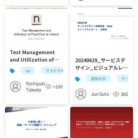
Test Management
and Utilization of
20240629_サービスデ
PractiTest at nohana
ザイン_ビジュアルレポ
qa
テストマネジメント
ート_Day4_公開用
高知大学
サービス
Yoshiyuki
>100
Takeda
Jun Suto
382