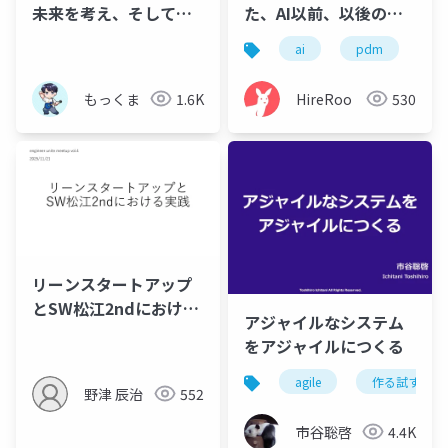
未来を考え、そして失
た、AI以前、以後のプ
敗した話
ロダクト開発｜
ai
pdm
プ
Product History
Conference 2026 登壇
もっくま
1.6K
HireRoo
530
資料
リーンスタートアップ
とSW松江2ndにおける
アジャイルなシステム
実践_20251121
をアジャイルにつくる
agile
作る試す正す
野津 辰治
552
市谷聡啓
4.4K