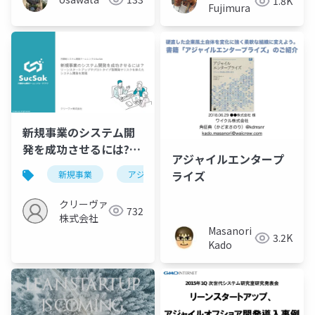
1.8K
Fujimura
新規事業のシステム開
発を成功させるには?～
アジャイルエンタープ
リーンスタートアップ
ライズ
新規事業
アジャイル開発
スタートアップ
やプロトタイプ型開発
でリスクを抑えたシス
クリーヴァ
732
テム開発を実現～
株式会社
Masanori
3.2K
Kado