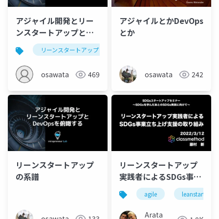
アジャイル開発とリー
アジャイルとかDevOps
ンスタートアップと
とか
DevOpsを俯瞰する
リーンスタートアップ
osawata
469
osawata
242
リーンスタートアップ
リーンスタートアップ
の系譜
実践者によるSDGs事業
立ち上げ支援の取り組
agile
leanstartup
み
Arata
osawata
133