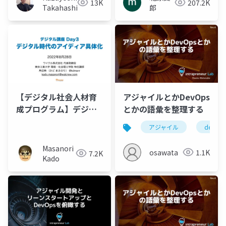
13K
207.2K
Takahashi
郎
【デジタル社会人材育
アジャイルとかDevOps
成プログラム】デジタ
とかの語彙を整理する
ル講座 Day3 デジタル
アジャイル
devops
時代のアイディア具体
化
Masanori
osawata
1.1K
7.2K
Kado