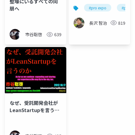
塹壕にいるすべての同
EXPO A651]
朋へ
itpro expo
itpro
長沢 智治
819
市谷聡啓
639
なぜ、受託開発会社が
LeanStartupを言うの
か