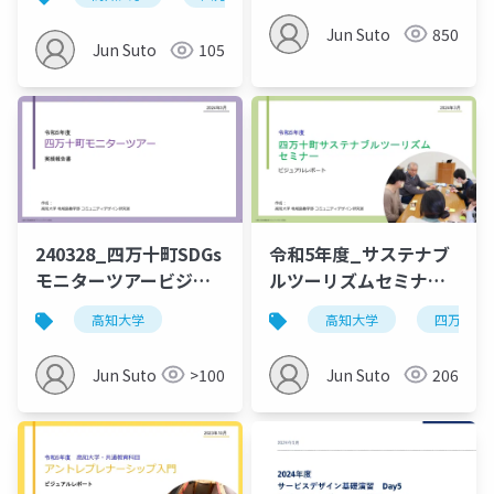
Jun Suto
850
Jun Suto
105
240328_四万十町SDGs
令和5年度_サステナブ
モニターツアービジュ
ルツーリズムセミナー_
アルレポート
ビジュアルレポート(公
高知大学
高知大学
四万十町
開用)
Jun Suto
>100
Jun Suto
206