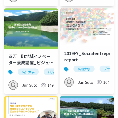
2019FY_Socialentreprene
四万十町地域イノベー
report
ター養成講座_ビジュア
ルレポート_第1回
高知大学
デザイン
高知大学
四万十町
地域ビジネス
Jun Suto
104
Jun Suto
149