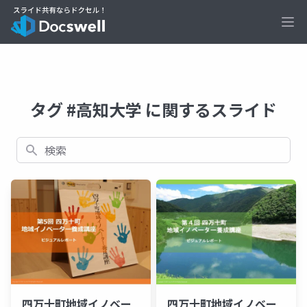
Ope
タグ #高知大学 に関するスライド
検索
四万十町地域イノベー
四万十町地域イノベー