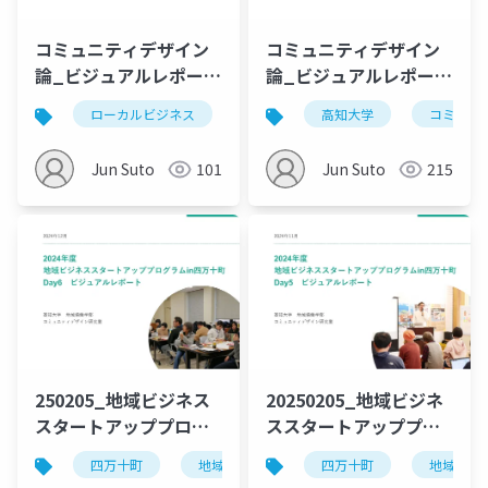
コミュニティデザイン
コミュニティデザイン
論_ビジュアルレポート
論_ビジュアルレポート
_Day3_公開用
_Day4_公開用
ローカルビジネス
高知大学
高知大学
コミュニ
Jun Suto
101
Jun Suto
215
250205_地域ビジネス
20250205_地域ビジネ
スタートアッププログ
ススタートアッププロ
ラムin四万十町_Day6
グラムin四万十町
四万十町
地域ビジネス
四万十町
高知大学
地域ビジ
ローカ
_Day5