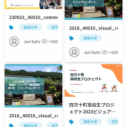
230923_40010_communitybusiness_workshop_vol.
2018_40010_visual_repor
高知大学
四万十町
ローカルビジネス
地
高知大学
Jun Suto
>100
Jun Suto
>100
四万十町高校生プロジ
ェクト2023ビジュアル
2018_40010_visual_report_vol1
レポート
高知大学
四万十町
高知大学
四万十町