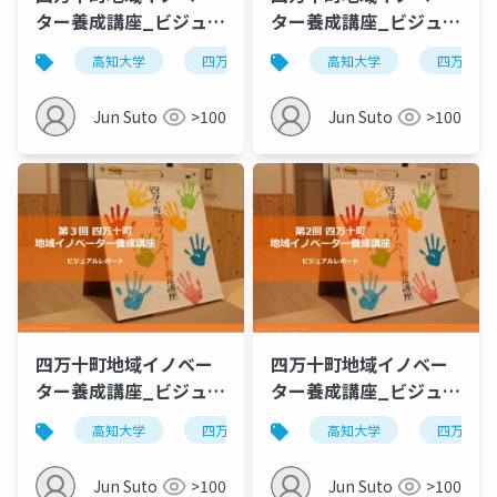
ター養成講座_ビジュア
ター養成講座_ビジュア
ルレポート_第5回
ルレポート_第4回
高知大学
四万十町
地域ビジネス
高知大学
四万十町
20171022
Jun Suto
>100
Jun Suto
>100
四万十町地域イノベー
四万十町地域イノベー
ター養成講座_ビジュア
ター養成講座_ビジュア
ルレポート_第3回
ルレポート_第2回
高知大学
四万十町
地域ビジネス
高知大学
四万十町
Jun Suto
>100
Jun Suto
>100