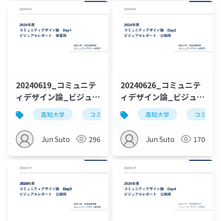
20240619_コミュニテ
20240626_コミュニテ
ィデザイン論_ビジュア
ィデザイン論_ビジュア
ルレポート_Day1_公
ルレポート_Day2_公
高知大学
コミュニティデザイン
高知大学
コミュニ
開用
開用
Jun Suto
296
Jun Suto
170