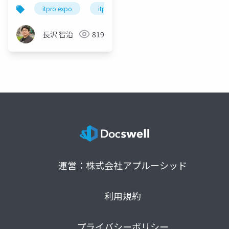
EXPO A651]
itpro expo
itpro
atlassian
confluence
長沢 智治
819
運営：株式会社アプルーシッド
利用規約
プライバシーポリシー