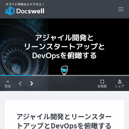
Ope
アジャイル開発とリーンスター
トアップとDevOpsを俯瞰する